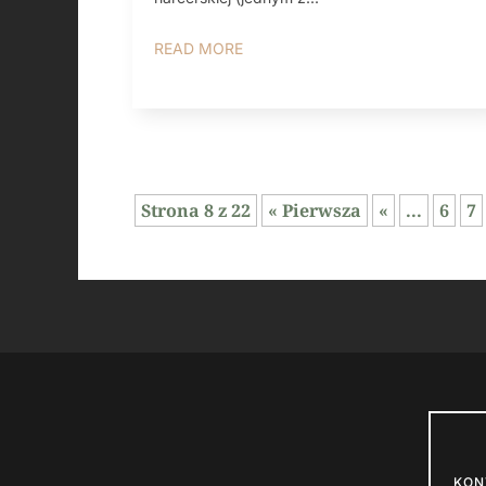
READ MORE
Strona 8 z 22
« Pierwsza
«
...
6
7
KON