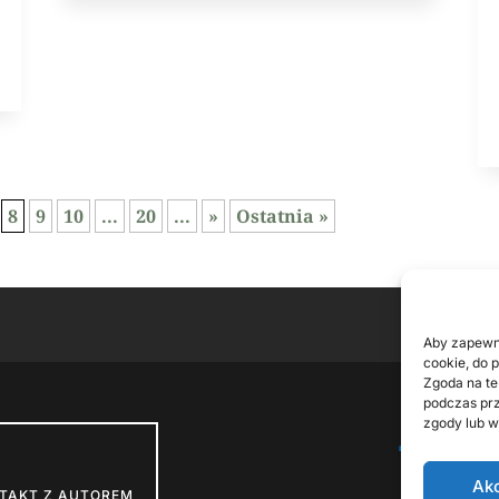
8
9
10
...
20
...
»
Ostatnia »
Aby zapewni
cookie, do 
Zgoda na te
podczas prz
zgody lub w
FOL
Ak
TAKT Z AUTOREM