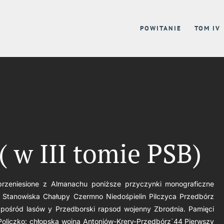
POWITANIE
TOM IV
w III tomie PSB)
rzeniesione z Almanachu poniższe przyczynki monograficzne
i Stanowiska Chałupy Czermno Niedośpielin Pilczyca Przedbórz
pośród lasów y Przedborski rapsod wojenny Zbrodnia. Pamięci
Policzko: chłopska wojna Antoniów-Krery-Przedbórz`44 Pierwszy