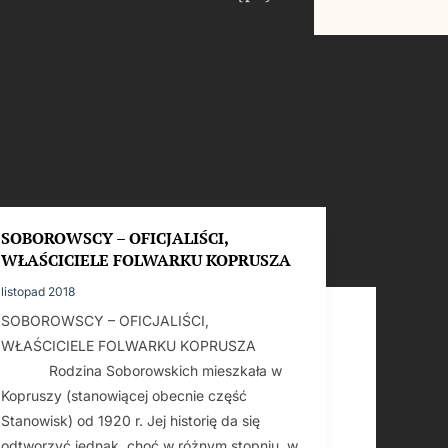
SOBOROWSCY – OFICJALIŚCI,
WŁAŚCICIELE FOLWARKU KOPRUSZA
listopad 2018
SOBOROWSCY – OFICJALIŚCI,
WŁAŚCICIELE FOLWARKU KOPRUSZA
Rodzina Soborowskich mieszkała w
Kopruszy (stanowiącej obecnie część
Stanowisk) od 1920 r. Jej historię da się
odtworzyć jednak, choć w różnym stopniu, w