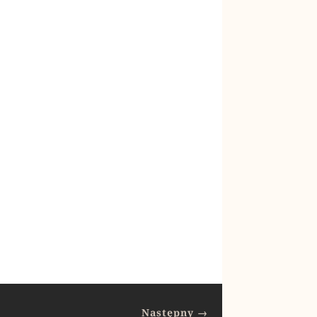
Następny
→