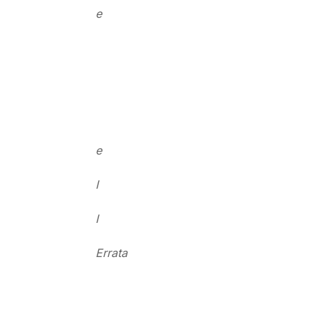
e
e
I
I
Errata