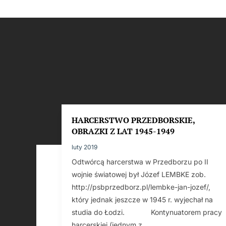
HARCERSTWO PRZEDBORSKIE,
OBRAZKI Z LAT 1945-1949
luty 2019
Odtwórcą harcerstwa w Przedborzu po II
wojnie światowej był Józef LEMBKE zob.
http://psbprzedborz.pl/lembke-jan-jozef/,
który jednak jeszcze w 1945 r. wyjechał na
studia do Łodzi. Kontynuatorem pracy
harcerskiej (jednym z...