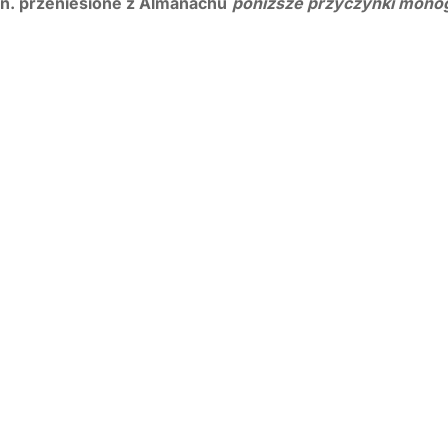
n. przeniesione z Almanachu
poniższe przyczynki mono