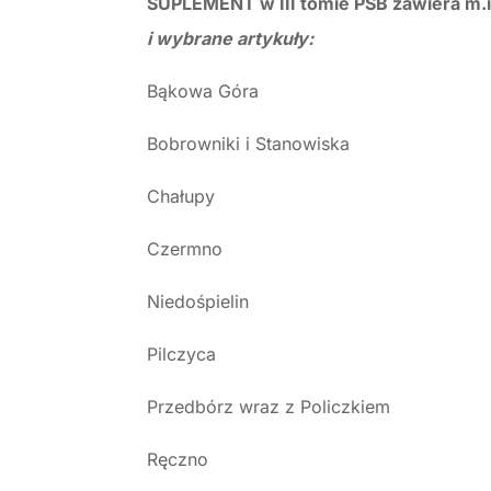
SUPLEMENT w III tomie PSB zawiera m.i
i wybrane artykuły:
Bąkowa Góra
Bobrowniki i Stanowiska
Chałupy
Czermno
Niedośpielin
Pilczyca
Przedbórz wraz z Policzkiem
Ręczno