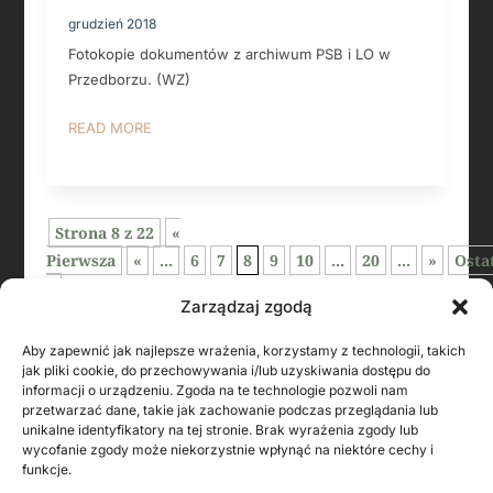
grudzień 2018
Fotokopie dokumentów z archiwum PSB i LO w
Przedborzu. (WZ)
READ MORE
Strona 8 z 22
«
Pierwsza
«
...
6
7
8
9
10
...
20
...
»
Osta
»
Zarządzaj zgodą
Aby zapewnić jak najlepsze wrażenia, korzystamy z technologii, takich
jak pliki cookie, do przechowywania i/lub uzyskiwania dostępu do
informacji o urządzeniu. Zgoda na te technologie pozwoli nam
przetwarzać dane, takie jak zachowanie podczas przeglądania lub
unikalne identyfikatory na tej stronie. Brak wyrażenia zgody lub
wycofanie zgody może niekorzystnie wpłynąć na niektóre cechy i
funkcje.