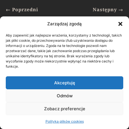
←
Poprzedni
Następny
→
Zarządzaj zgodą
W tej kategorii …
Aby zapewnić jak najlepsze wrażenia, korzystamy z technologii, takich
jak pliki cookie, do przechowywania i/lub uzyskiwania dostępu do
informacji o urządzeniu. Zgoda na te technologie pozwoli nam
przetwarzać dane, takie jak zachowanie podczas przeglądania lub
unikalne identyfikatory na tej stronie. Brak wyrażenia zgody lub
TAJEMNICA KATAKUMB. GDZIE NAPRAWDĘ
wycofanie zgody może niekorzystnie wpłynąć na niektóre cechy i
SPOCZYWA (ZOB.) KS. ŻMUDOWSKI?
funkcje.
październik 2015
Zapomniany, cenny, przedborski zabytek - XIX-
Akceptuję
wieczne katakumby. To rzadki w Polsce przypadek
budownictwa cmentarnego. Podobna budowla,
Odmów
choć ciekawsza architektonicznie, zdobi cmentarz
Zobacz preferencje
Rakowicki w Krakowie. Katakumby modne w epoce
fin de siecle stoją także na...
Polityka plików cookies
READ MORE