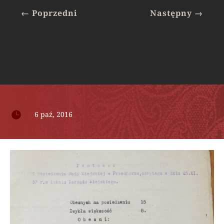
←
Poprzedni
Następny
→

6 paź, 2016