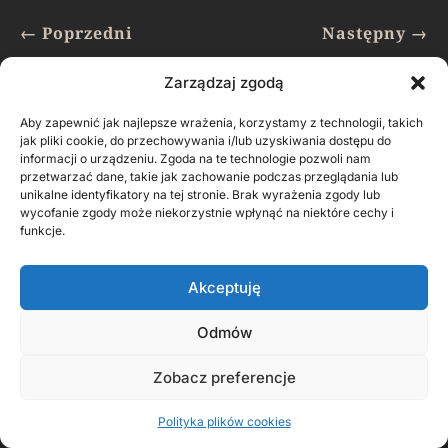
←
Poprzedni
Następny
→
Zarządzaj zgodą
W tej kategorii …
Aby zapewnić jak najlepsze wrażenia, korzystamy z technologii, takich
jak pliki cookie, do przechowywania i/lub uzyskiwania dostępu do
informacji o urządzeniu. Zgoda na te technologie pozwoli nam
przetwarzać dane, takie jak zachowanie podczas przeglądania lub
unikalne identyfikatory na tej stronie. Brak wyrażenia zgody lub
PRZEDBÓRZ 1943. ANATOMIA ZDRADY
wycofanie zgody może niekorzystnie wpłynąć na niektóre cechy i
funkcje.
listopad 2023
Społeczeństwo ośmiotysięcznego Przedborza już w
Akceptuję
pierwszych dniach II wojny światowej doznało
wstrząsu skutkiem bezwzględnego okrucieństwa i
Odmów
terroru Niemców. Po ich wkroczeniu do miasta
zginęło przynajmniej 31 osób, które próbowały
Zobacz preferencje
przeciwstawić się najeźdźcy. Spłonęło...
Polityka plików cookies
READ MORE