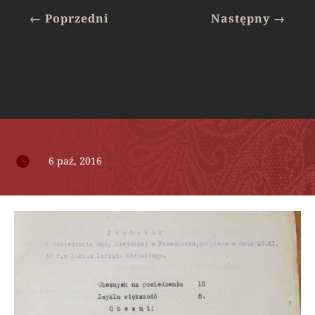
←
Poprzedni
Następny
→

6 paź, 2016