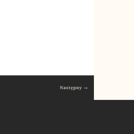
Następny
→