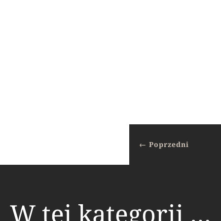
←
Poprzedni
W tej kategorii …