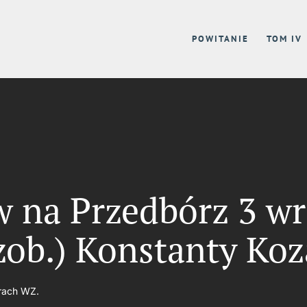
POWITANIE
TOM IV
 na Przedbórz 3 wr
 (zob.) Konstanty Ko
orach WZ.