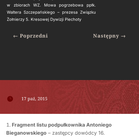
w zbiorach WZ. Mowa pogrzebowa ppłk.
Waltera Szczepańskiego – prezesa Związku
Żołnierzy 5. Kresowej Dywizji Piechoty
←
Poprzedni
Następny
→

17 paź, 2015
Fragment listu podpułkownika Antoniego
Bieganowskiego
– zastępcy dowódcy 16.