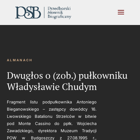
ALMANACH
Dwugłos o (zob.) pułkowniku
Władysławie Chudym
Fragment listu podpułkownika Antoniego
Bieganowskiego – zastępcy dowódcy 16.
Lwowskiego Batalionu Strzelców w bitwie
pod Monte Cassino do ppłk. Wojciecha
Zawadzkiego, dyrektora Muzeum Tradycji
POW w Bydgoszczy z 27.08.1995 r.,