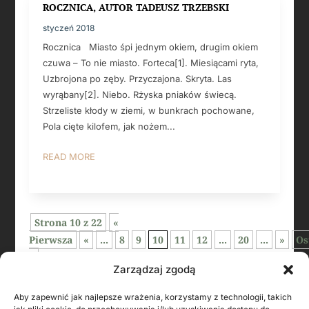
ROCZNICA, AUTOR TADEUSZ TRZEBSKI
styczeń 2018
Rocznica Miasto śpi jednym okiem, drugim okiem
czuwa – To nie miasto. Forteca[1]. Miesiącami ryta,
Uzbrojona po zęby. Przyczajona. Skryta. Las
wyrąbany[2]. Niebo. Rżyska pniaków świecą.
Strzeliste kłody w ziemi, w bunkrach pochowane,
Pola cięte kilofem, jak nożem...
READ MORE
Strona 10 z 22
«
Pierwsza
«
...
8
9
10
11
12
...
20
...
»
Os
»
Zarządzaj zgodą
Aby zapewnić jak najlepsze wrażenia, korzystamy z technologii, takich