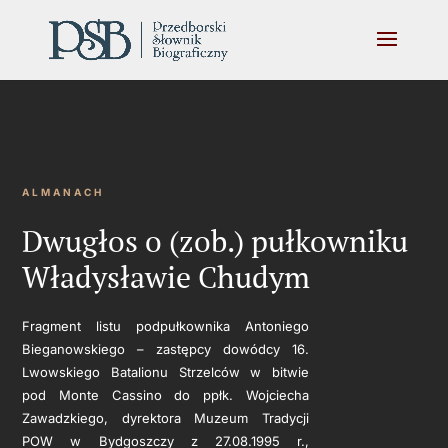
ALMANACH
Dwugłos o (zob.) pułkowniku
Władysławie Chudym
Fragment listu podpułkownika Antoniego
Bieganowskiego – zastępcy dowódcy 16.
Lwowskiego Batalionu Strzelców w bitwie
pod Monte Cassino do ppłk. Wojciecha
Zawadzkiego, dyrektora Muzeum Tradycji
POW w Bydgoszczy z 27.08.1995 r.,