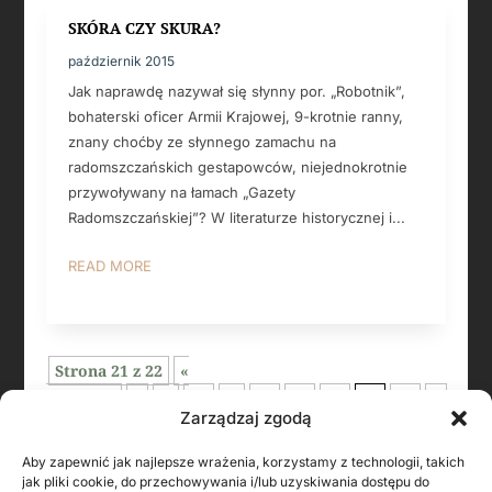
SKÓRA CZY SKURA?
październik 2015
Jak naprawdę nazywał się słynny por. „Robotnik”,
bohaterski oficer Armii Krajowej, 9-krotnie ranny,
znany choćby ze słynnego zamachu na
radomszczańskich gestapowców, niejednokrotnie
przywoływany na łamach „Gazety
Radomszczańskiej”? W literaturze historycznej i...
READ MORE
Strona 21 z 22
«
Pierwsza
«
...
10
...
18
19
20
21
22
»
Zarządzaj zgodą
Aby zapewnić jak najlepsze wrażenia, korzystamy z technologii, takich
jak pliki cookie, do przechowywania i/lub uzyskiwania dostępu do