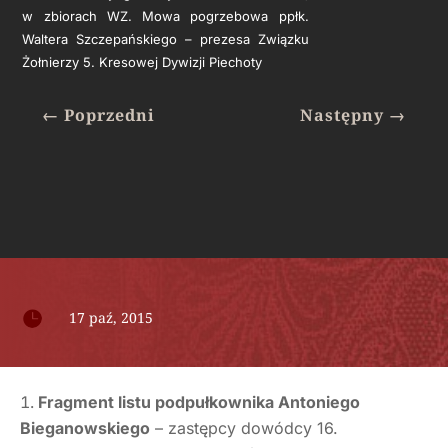
w zbiorach WZ. Mowa pogrzebowa ppłk.
Waltera Szczepańskiego – prezesa Związku
Żołnierzy 5. Kresowej Dywizji Piechoty
←
Poprzedni
Następny
→

17 paź, 2015
Fragment listu podpułkownika Antoniego
Bieganowskiego
– zastępcy dowódcy 16.