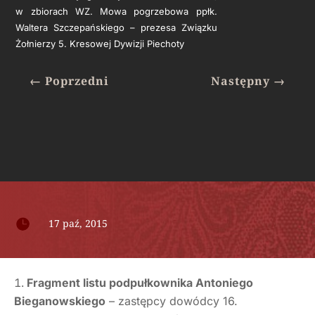
w zbiorach WZ. Mowa pogrzebowa ppłk.
Waltera Szczepańskiego – prezesa Związku
Żołnierzy 5. Kresowej Dywizji Piechoty
←
Poprzedni
Następny
→

17 paź, 2015
Fragment listu podpułkownika Antoniego
Bieganowskiego
– zastępcy dowódcy 16.