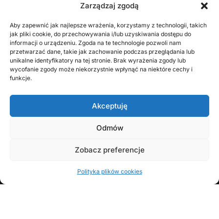
Zarządzaj zgodą
Aby zapewnić jak najlepsze wrażenia, korzystamy z technologii, takich
jak pliki cookie, do przechowywania i/lub uzyskiwania dostępu do
informacji o urządzeniu. Zgoda na te technologie pozwoli nam
przetwarzać dane, takie jak zachowanie podczas przeglądania lub
unikalne identyfikatory na tej stronie. Brak wyrażenia zgody lub
wycofanie zgody może niekorzystnie wpłynąć na niektóre cechy i
funkcje.
KONTAKT Z AUTOREM
Akceptuję
Odmów
Zobacz preferencje
FOLLOW
Polityka plików cookies
Copyright © 2008 - 2026 Wojciech Zawadzki | Opracowanie:
Brunon Bielecki