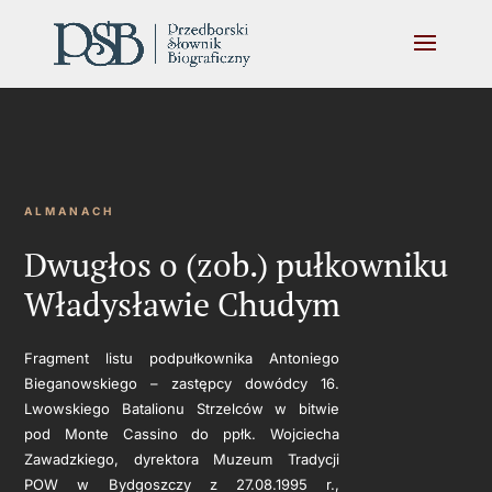
ALMANACH
Dwugłos o (zob.) pułkowniku
Władysławie Chudym
Fragment listu podpułkownika Antoniego
Bieganowskiego – zastępcy dowódcy 16.
Lwowskiego Batalionu Strzelców w bitwie
pod Monte Cassino do ppłk. Wojciecha
Zawadzkiego, dyrektora Muzeum Tradycji
POW w Bydgoszczy z 27.08.1995 r.,