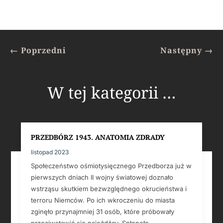
←
Poprzedni
Następny
→
W tej kategorii …
PRZEDBÓRZ 1943. ANATOMIA ZDRADY
listopad 2023
Społeczeństwo ośmiotysięcznego Przedborza już w
pierwszych dniach II wojny światowej doznało
wstrząsu skutkiem bezwzględnego okrucieństwa i
terroru Niemców. Po ich wkroczeniu do miasta
zginęło przynajmniej 31 osób, które próbowały
przeciwstawić się najeźdźcy. Spłonęło...