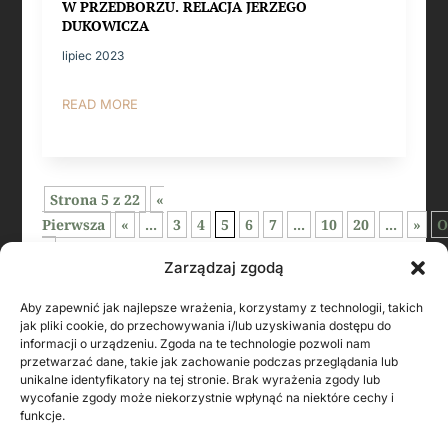
W PRZEDBORZU. RELACJA JERZEGO
DUKOWICZA
lipiec 2023
READ MORE
Strona 5 z 22
«
Pierwsza
«
...
3
4
5
6
7
...
10
20
...
»
O
»
Zarządzaj zgodą
Aby zapewnić jak najlepsze wrażenia, korzystamy z technologii, takich
jak pliki cookie, do przechowywania i/lub uzyskiwania dostępu do
informacji o urządzeniu. Zgoda na te technologie pozwoli nam
przetwarzać dane, takie jak zachowanie podczas przeglądania lub
unikalne identyfikatory na tej stronie. Brak wyrażenia zgody lub
wycofanie zgody może niekorzystnie wpłynąć na niektóre cechy i
funkcje.
KONTAKT Z AUTOREM