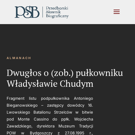
ALMANACH
Dwugłos o (zob.) pułkowniku
Władysławie Chudym
Fragment listu podpułkownika Antoniego
Bieganowskiego – zastępcy dowódcy 16.
Lwowskiego Batalionu Strzelców w bitwie
pod Monte Cassino do ppłk. Wojciecha
Zawadzkiego, dyrektora Muzeum Tradycji
POW w Bydgoszczy z 27.08.1995 r.,