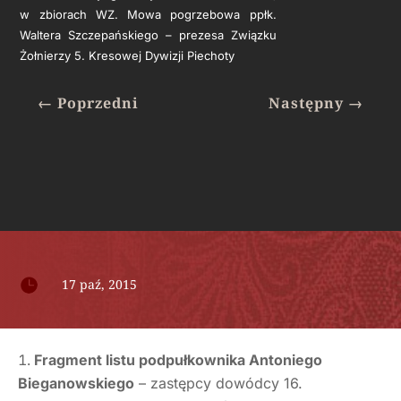
w zbiorach WZ. Mowa pogrzebowa ppłk.
Waltera Szczepańskiego – prezesa Związku
Żołnierzy 5. Kresowej Dywizji Piechoty
←
Poprzedni
Następny
→

17 paź, 2015
Fragment listu podpułkownika Antoniego
Bieganowskiego
– zastępcy dowódcy 16.