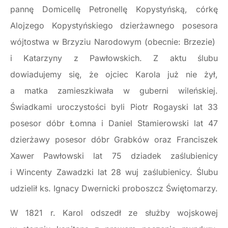
pannę Domicellę Petronellę Kopystyńską, córkę
Alojzego Kopystyńskiego dzierżawnego posesora
wójtostwa w Brzyziu Narodowym (obecnie: Brzezie)
i Katarzyny z Pawłowskich. Z aktu ślubu
dowiadujemy się, że ojciec Karola już nie żył,
a matka zamieszkiwała w guberni wileńskiej.
Świadkami uroczystości byli Piotr Rogayski lat 33
posesor dóbr Łomna i Daniel Stamierowski lat 47
dzierżawy posesor dóbr Grabków oraz Franciszek
Xawer Pawłowski lat 75 dziadek zaślubienicy
i Wincenty Zawadzki lat 28 wuj zaślubienicy. Ślubu
udzielił ks. Ignacy Dwernicki proboszcz Świętomarzy.
W 1821 r. Karol odszedł ze służby wojskowej