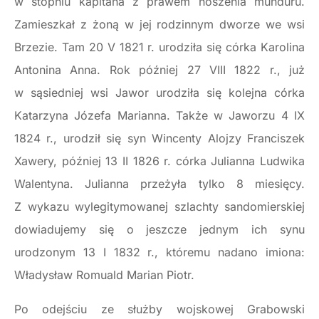
w stopniu kapitana z prawem noszenia munduru.
Zamieszkał z żoną w jej rodzinnym dworze we wsi
Brzezie. Tam 20 V 1821 r. urodziła się córka Karolina
Antonina Anna. Rok później 27 VIII 1822 r., już
w sąsiedniej wsi Jawor urodziła się kolejna córka
Katarzyna Józefa Marianna. Także w Jaworzu 4 IX
1824 r., urodził się syn Wincenty Alojzy Franciszek
Xawery, później 13 II 1826 r. córka Julianna Ludwika
Walentyna. Julianna przeżyła tylko 8 miesięcy.
Z wykazu wylegitymowanej szlachty sandomierskiej
dowiadujemy się o jeszcze jednym ich synu
urodzonym 13 I 1832 r., któremu nadano imiona:
Władysław Romuald Marian Piotr.
Po odejściu ze służby wojskowej Grabowski