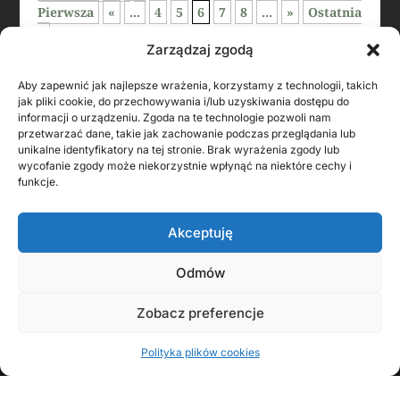
Pierwsza
«
...
4
5
6
7
8
...
»
Ostatnia
»
Zarządzaj zgodą
Aby zapewnić jak najlepsze wrażenia, korzystamy z technologii, takich
jak pliki cookie, do przechowywania i/lub uzyskiwania dostępu do
informacji o urządzeniu. Zgoda na te technologie pozwoli nam
przetwarzać dane, takie jak zachowanie podczas przeglądania lub
unikalne identyfikatory na tej stronie. Brak wyrażenia zgody lub
wycofanie zgody może niekorzystnie wpłynąć na niektóre cechy i
funkcje.
Akceptuję
Odmów
Zobacz preferencje
KONTAKT Z AUTOREM
Polityka plików cookies