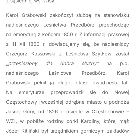
z sąsiedniej wsi Wisy.
Karol Grabowski zakończył służbę na stanowisku
nadleśniczego Leśnictwa Przedbórz przechodząc
na emeryturę z końcem 1850 r. Z informacji prasowej
z 11 XII 1850 r. dowiadujemy się, że nadleśniczy
Grzegorz Kossowski z Leśnictwa Szydłów został
„przeniesiony dla dobra służby”
na p.o.
nadleśniczego Leśnictwa Przedbórz. Karol
Grabowski pełnił ją długo, około dwudziestu lat.
Na emeryturze przeprowadził się do Nowej
Częstochowy [wcześniej odrębne miasto u podnóża
Jasnej Góry, od 1826 r. osiedle w Częstochowie –
WZ], w pobliże rodziny córki Karoliny, której mąż
Józef Kitliński był urzędnikiem górniczym zakładów