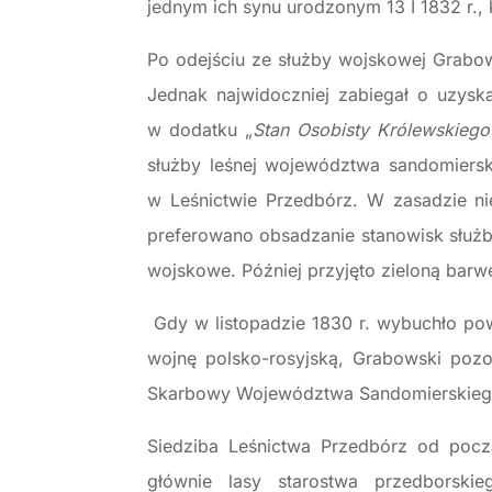
jednym ich synu urodzonym 13 I 1832 r.
Po odejściu ze służby wojskowej Grabo
Jednak najwidoczniej zabiegał o uzys
w dodatku „
Stan Osobisty Królewskiego
służby leśnej województwa sandomiers
w Leśnictwie Przedbórz. W zasadzie n
preferowano obsadzanie stanowisk służb
wojskowe. Później przyjęto zieloną bar
Gdy w listopadzie 1830 r. wybuchło pows
wojnę polsko-rosyjską, Grabowski pozo
Skarbowy Województwa Sandomierskieg
Siedziba Leśnictwa Przedbórz od poc
głównie lasy starostwa przedborskie