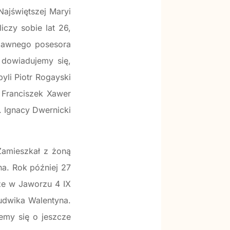
Najświętszej Maryi
czy sobie lat 26,
rżawnego posesora
 dowiadujemy się,
yli Piotr Rogayski
 Franciszek Xawer
s. Ignacy Dwernicki
Zamieszkał z żoną
na. Rok później 27
kże w Jaworzu 4 IX
Ludwika Walentyna.
emy się o jeszcze