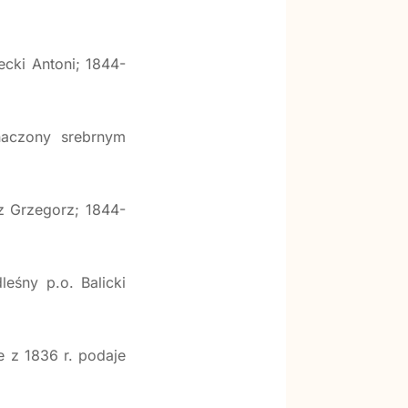
cki Antoni; 1844-
naczony srebrnym
z Grzegorz; 1844-
eśny p.o. Balicki
e z 1836 r. podaje