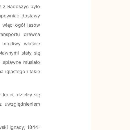
iż z Radoszyc było
apewniać dostawy
, więc ogół lasów
ansportu drewna
 możliwy właśnie
ławnymi stały się
o spławne musiało
iglastego i takie
kolei, dzieliły się
 z uwzględnieniem
ski Ignacy; 1844-