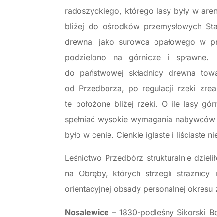
radoszyckiego, którego lasy były w aren
bliżej do ośrodków przemysłowych St
drewna, jako surowca opałowego w prz
podzielono na górnicze i spławne.
do państwowej składnicy drewna tow
od Przedborza, po regulacji rzeki zrea
te położone bliżej rzeki. O ile lasy g
spełniać wysokie wymagania nabywców kr
było w cenie. Cienkie iglaste i liściaste
Leśnictwo Przedbórz strukturalnie dzielił
na Obręby, których strzegli strażnicy
orientacyjnej obsady personalnej okres
Nosalewice
– 1830-podleśny Sikorski Bo