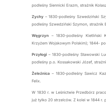
podleśny Siennicki Erazm, strażnik Kolas
Zychy
– 1830-podleśny Szwedziński Szy
podleśny Szwedziński Szymon, straż
Węgrzyn
– 1830-podleśny Kietliński 
Krzyżem Wojskowym Polskim); 1844- podle
Przyłogi
– 1830-podleśny Stawowski Lud
podleśny p.o. Kossakowski Józef, strażn
Żeleźnica
– 1830-podleśny Sawicz Kazi
Felix.
W 1830 r. w Leśnictwie Przedbórz pracow
już tylko 20 strzelców. Z kolei w 1844 r