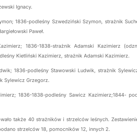
zewski Ignacy.
mon; 1836-podleśny Szwedziński Szymon, strażnik Suche
nik Bargiełowski Paweł.
Kazimierz; 1836-1838-strażnik Adamski Kazimierz (odz
śny Kietliński Kazimierz, strażnik Adamski Kazimierz.
wik; 1836-podleśny Stawowski Ludwik, strażnik Sylewic
ik Sylewicz Grzegorz.
mierz; 1836-1838-podleśny Sawicz Kazimierz;1844- podl
ało także 40 strażników i strzelców leśnych. Zestawieni
. podano strzelców 18, pomocników 12, innych 2.