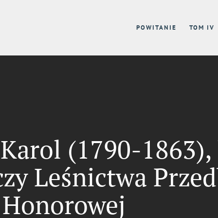
POWITANIE
TOM IV
rol (1790-1863), 
czy Leśnictwa Przed
i Honorowej