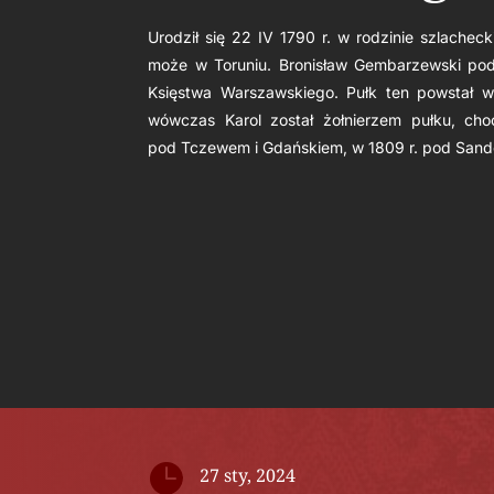
Urodził się 22 IV 1790 r. w rodzinie szlache
może w Toruniu. Bronisław Gembarzewski poda
Księstwa Warszawskiego. Pułk ten powstał w
wówczas Karol został żołnierzem pułku, ch
pod Tczewem i Gdańskiem, w 1809 r. pod San

27 sty, 2024