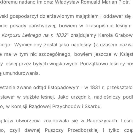
, któremu nadano imiona: Władysław Romuald Marian Piotr
wski gospodarzył dzierżawionym majątkiem i oddawał się 
kanie posady państwowej, bowiem w czasopiśmie leśnym
 Korpusu Leśnego na r. 1832
” znajdujemy Karola Grabow
kiego. Wymieniony został jako nadleśny (z czasem nazw
ie ma w tym nic szczególnego, bowiem jeszcze w Księs
y leśnej przez byłych wojskowych. Początkowo leśnicy no
wę umundurowania.
tanie zwane odtąd listopadowym i w 1831 r. przekształci
stawał w służbie leśnej. Jako urzędnik, nadleśniczy pod
o, w Komisji Rządowej Przychodów i Skarbu.
zątków utworzenia znajdowała się w Radoszycach. Leśn
go, czyli dawnej Puszczy Przedborskiej i tylko czę