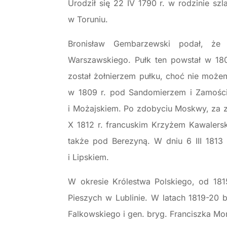
Urodził się 22 IV 1790 r. w rodzinie s
w Toruniu.
Bronisław Gembarzewski podał, że 
Warszawskiego. Pułk ten powstał w 18
został żołnierzem pułku, choć nie może
w 1809 r. pod Sandomierzem i Zamośc
i Możajskiem. Po zdobyciu Moskwy, za z
X 1812 r. francuskim Krzyżem Kawalers
także pod Berezyną. W dniu 6 III 1813
i Lipskiem.
W okresie Królestwa Polskiego, od 181
Pieszych w Lublinie. W latach 1819-20
Falkowskiego i gen. bryg. Franciszka Mo