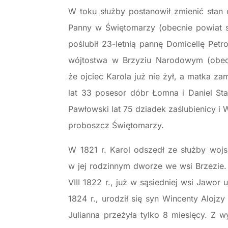
W toku służby postanowił zmienić stan c
Panny w Świętomarzy (obecnie powiat st
poślubił 23-letnią pannę Domicellę Pet
wójtostwa w Brzyziu Narodowym (obecn
że ojciec Karola już nie żył, a matka za
lat 33 posesor dóbr Łomna i Daniel St
Pawłowski lat 75 dziadek zaślubienicy i W
proboszcz Świętomarzy.
W 1821 r. Karol odszedł ze służby woj
w jej rodzinnym dworze we wsi Brzezie. 
VIII 1822 r., już w sąsiedniej wsi Jawor
1824 r., urodził się syn Wincenty Alojzy
Julianna przeżyła tylko 8 miesięcy. Z 