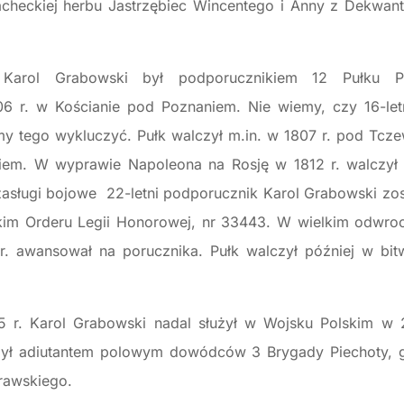
zlacheckiej herbu Jastrzębiec Wincentego i Anny z Dekwa
Karol Grabowski był podporucznikiem 12 Pułku Pi
06 r. w Kościanie pod Poznaniem. Nie wiemy, czy 16-le
my tego wykluczyć. Pułk walczył m.in. w 1807 r. pod Tcz
iem. W wyprawie Napoleona na Rosję w 1812 r. walczył
asługi bojowe 22-letni podporucznik Karol Grabowski zos
kim Orderu Legii Honorowej, nr 33443. W wielkim odwroci
 r. awansował na porucznika. Pułk walczył później w b
5 r. Karol Grabowski nadal służył w Wojsku Polskim w 
 był adiutantem polowym dowódców 3 Brygady Piechoty, ge
rawskiego.