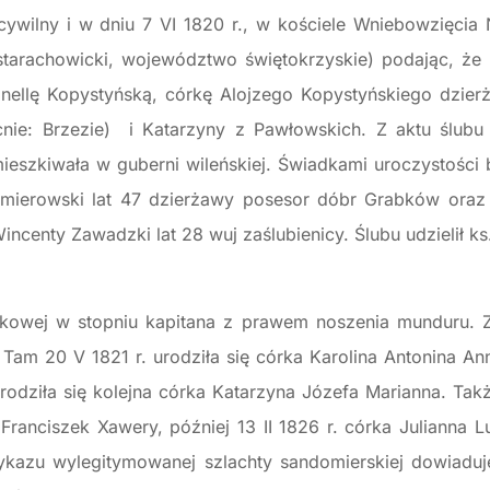
ywilny i w dniu 7 VI 1820 r., w kościele Wniebowzięcia 
arachowicki, województwo świętokrzyskie) podając, że li
ronellę Kopystyńską, córkę Alojzego Kopystyńskiego dzie
ie: Brzezie) i Katarzyny z Pawłowskich. Z aktu ślubu
mieszkiwała w guberni wileńskiej. Świadkami uroczystości b
amierowski lat 47 dzierżawy posesor dóbr Grabków oraz
incenty Zawadzki lat 28 wuj zaślubienicy. Ślubu udzielił k
skowej w stopniu kapitana z prawem noszenia munduru. 
Tam 20 V 1821 r. urodziła się córka Karolina Antonina An
 urodziła się kolejna córka Katarzyna Józefa Marianna. Ta
 Franciszek Xawery, później 13 II 1826 r. córka Julianna 
wykazu wylegitymowanej szlachty sandomierskiej dowiaduj