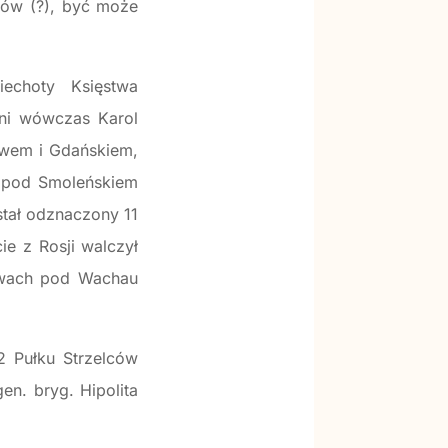
ntów (?), być może
echoty Księstwa
tni wówczas Karol
ewem i Gdańskiem,
 pod Smoleńskiem
tał odznaczony 11
e z Rosji walczył
itwach pod Wachau
2 Pułku Strzelców
n. bryg. Hipolita