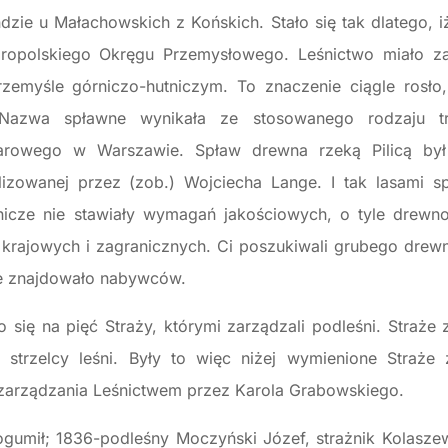
dzie u Małachowskich z Końskich. Stało się tak dlatego, 
aropolskiego Okręgu Przemysłowego. Leśnictwo miało z
emyśle górniczo-hutniczym. To znaczenie ciągle rosło
 Nazwa spławne wynikała ze stosowanego rodzaju tr
arowego w Warszawie. Spław drewna rzeką Pilicą był
lizowanej przez (zob.) Wojciecha Lange. I tak lasami sp
órnicze nie stawiały wymagań jakościowych, o tyle drewn
ajowych i zagranicznych. Ci poszukiwali grubego drewna 
 nie znajdowało nabywców.
o się na pięć Straży, którymi zarządzali podleśni. Straże z 
 i strzelcy leśni. Były to więc niżej wymienione Straże
u zarządzania Leśnictwem przez Karola Grabowskiego.
gumił; 1836-podleśny Moczyński Józef, strażnik Kolaszew