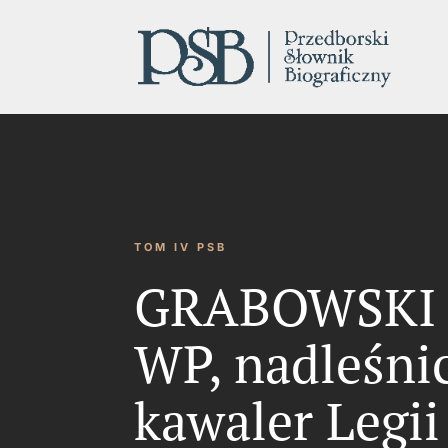
TOM IV PSB
GRABOWSKI Ka
WP, nadleśni
kawaler Legi