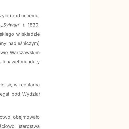
.
życiu rodzinnemu.
 „
Sylwan
” r. 1830,
skiego w składzie
any nadleśniczym)
twie Warszawskim
sili nawet mundury
ło się w regularną
legał pod Wydział
ictwo obejmowało
ściowo starostwa