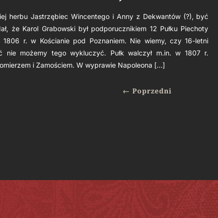
ckiej herbu Jastrzębiec Wincentego i Anny z Dekwantów (?), być
ł, że Karol Grabowski był podporucznikiem 12 Pułku Piechoty
 1806 r. w Kościanie pod Poznaniem. Nie wiemy, czy 16-letni
oć nie możemy tego wykluczyć. Pułk walczył m.in. w 1807 r.
domierzem i Zamościem. W wyprawie Napoleona […]
←
Poprzedni