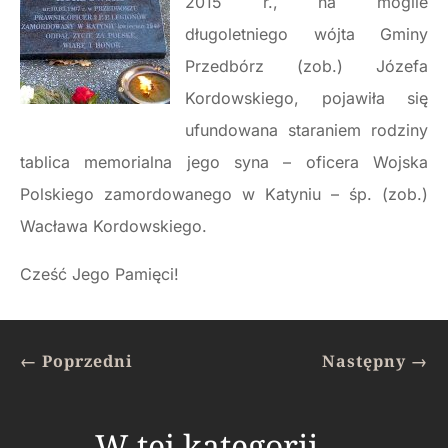
2015 r., na mogile
długoletniego wójta Gminy
Przedbórz (zob.) Józefa
Kordowskiego, pojawiła się
ufundowana staraniem rodziny
tablica memorialna jego syna – oficera Wojska
Polskiego zamordowanego w Katyniu – śp. (zob.)
Wacława Kordowskiego.
Cześć Jego Pamięci!
←
Poprzedni
Następny
→
W tej kategorii …