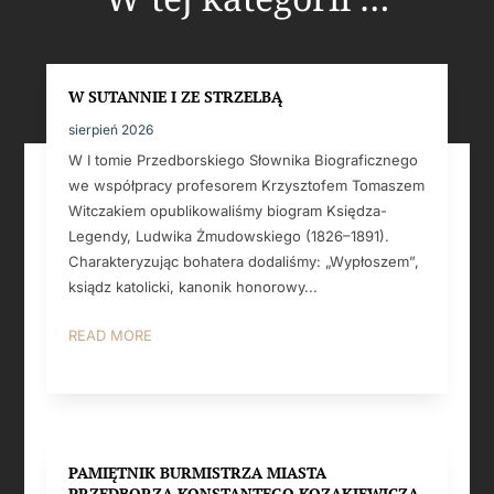
W SUTANNIE I ZE STRZELBĄ
sierpień 2026
W I tomie Przedborskiego Słownika Biograficznego
we współpracy profesorem Krzysztofem Tomaszem
Witczakiem opublikowaliśmy biogram Księdza-
Legendy, Ludwika Żmudowskiego (1826–1891).
Charakteryzując bohatera dodaliśmy: „Wypłoszem”,
ksiądz katolicki, kanonik honorowy...
READ MORE
PAMIĘTNIK BURMISTRZA MIASTA
PRZEDBORZA KONSTANTEGO KOZAKIEWICZA.