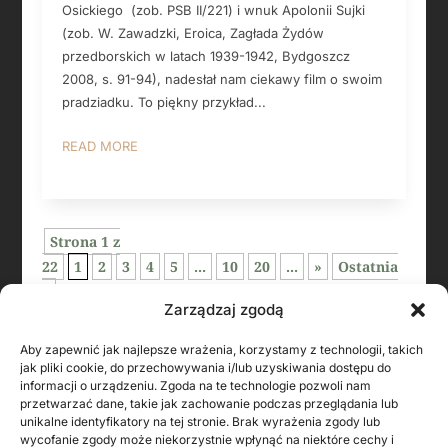
Osickiego (zob. PSB II/221) i wnuk Apolonii Sujki
(zob. W. Zawadzki, Eroica, Zagłada Żydów
przedborskich w latach 1939-1942, Bydgoszcz
2008, s. 91-94), nadesłał nam ciekawy film o swoim
pradziadku. To piękny przykład...
READ MORE
Strona 1 z
22
1
2
3
4
5
...
10
20
...
»
Ostatnia
»
Zarządzaj zgodą
Aby zapewnić jak najlepsze wrażenia, korzystamy z technologii, takich
jak pliki cookie, do przechowywania i/lub uzyskiwania dostępu do
informacji o urządzeniu. Zgoda na te technologie pozwoli nam
przetwarzać dane, takie jak zachowanie podczas przeglądania lub
unikalne identyfikatory na tej stronie. Brak wyrażenia zgody lub
wycofanie zgody może niekorzystnie wpłynąć na niektóre cechy i