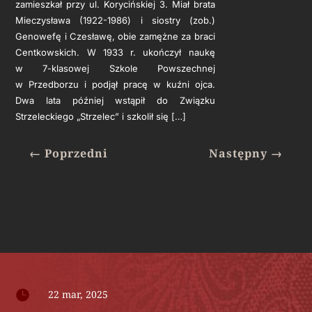
zamieszkał przy ul. Korycińskiej 3. Miał brata
Mieczysława (1922-1986) i siostry (zob.)
Genowefę i Czesławę, obie zamężne za braci
Centkowskich. W 1933 r. ukończył naukę
w 7-klasowej Szkole Powszechnej
w Przedborzu i podjął pracę w kuźni ojca.
Dwa lata później wstąpił do Związku
Strzeleckiego „Strzelec” i szkolił się […]
←
Poprzedni
Następny
→

22 mar, 2025