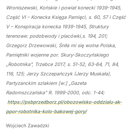
Wroniszewski, Końskie i powiat konecki 1939-1945,
Część VI – Konecka Księga Pamięci, s. 60, 57 i Część
V – Konspiracja konecka 1939-1945, Struktury
terenowe: podobwody i placówki,s. 194, 201;
Grzegorz Drzewowski, Śniła mi się wolna Polska,
Pamiętniki wojenne por. Skury-Skoczyńskiego
„Robotnika”, Trzebce 2017, s. 51-52, 63-64, 71, 84,
116, 125; Jerzy Szczepańczyk (Jerzy Muskała),
Partyzanckim szlakiem [w:] „Gazeta
Radomszczańska” R. 1999-2000, odc. 1-44;
https://psbprzedborz.pl/obozowisko-oddzialu-ak-
ppor-robotnika-kolo-bakowej-gory/
Wojciech Zawadzki