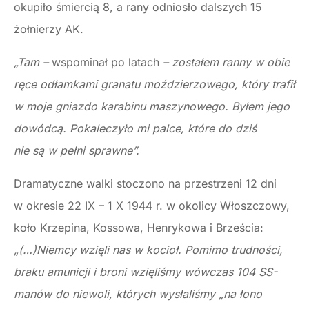
okupiło śmiercią 8, a rany odniosło dalszych 15
żołnierzy AK.
„Tam –
wspominał po latach
– zostałem ranny w obie
ręce odłamkami granatu moździerzowego, który trafił
w moje gniazdo karabinu maszynowego. Byłem jego
dowódcą. Pokaleczyło mi palce, które do dziś
nie są w pełni sprawne”.
Dramatyczne walki stoczono na przestrzeni 12 dni
w okresie 22 IX – 1 X 1944 r. w okolicy Włoszczowy,
koło Krzepina, Kossowa, Henrykowa i Brześcia:
„(…)Niemcy wzięli nas w kocioł. Pomimo trudności,
braku amunicji i broni wzięliśmy wówczas 104 SS-
manów do niewoli, których wysłaliśmy „na łono