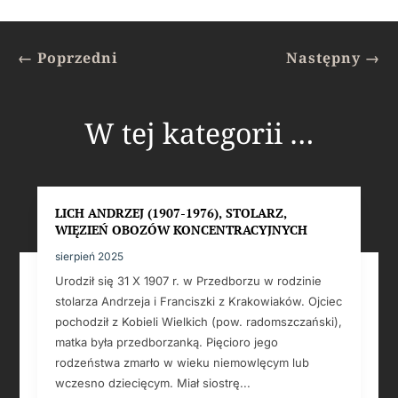
←
Poprzedni
Następny
→
W tej kategorii …
LICH ANDRZEJ (1907-1976), STOLARZ,
WIĘZIEŃ OBOZÓW KONCENTRACYJNYCH
sierpień 2025
Urodził się 31 X 1907 r. w Przedborzu w rodzinie
stolarza Andrzeja i Franciszki z Krakowiaków. Ojciec
pochodził z Kobieli Wielkich (pow. radomszczański),
matka była przedborzanką. Pięcioro jego
rodzeństwa zmarło w wieku niemowlęcym lub
wczesno dziecięcym. Miał siostrę...