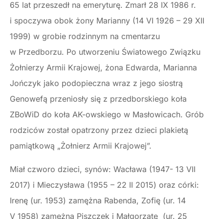
65 lat przeszedł na emeryturę. Zmarł 28 IX 1986 r.
i spoczywa obok żony Marianny (14 VI 1926 – 29 XII
1999) w grobie rodzinnym na cmentarzu
w Przedborzu. Po utworzeniu Światowego Związku
Żołnierzy Armii Krajowej, żona Edwarda, Marianna
Jończyk jako podopieczna wraz z jego siostrą
Genowefą przeniosły się z przedborskiego koła
ZBoWiD do koła AK-owskiego w Masłowicach. Grób
rodziców został opatrzony przez dzieci plakietą
pamiątkową „Żołnierz Armii Krajowej”.
Miał czworo dzieci, synów: Wacława (1947- 13 VII
2017) i Mieczysława (1955 – 22 II 2015) oraz córki:
Irenę (ur. 1953) zamężna Rabenda, Zofię (ur. 14
V 1958) zamężna Piszczek i Małgorzatę (ur. 25