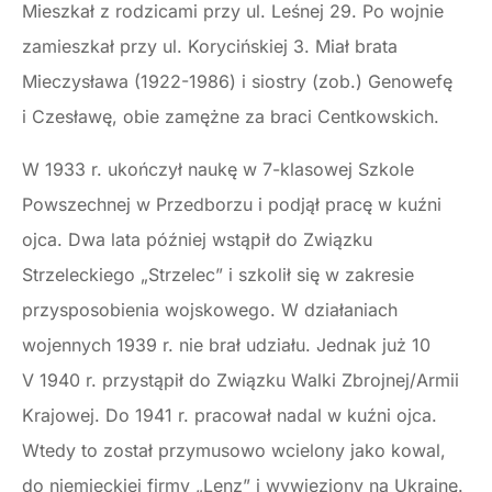
Mieszkał z rodzicami przy ul. Leśnej 29. Po wojnie
zamieszkał przy ul. Korycińskiej 3. Miał brata
Mieczysława (1922-1986) i siostry (zob.) Genowefę
i Czesławę, obie zamężne za braci Centkowskich.
W 1933 r. ukończył naukę w 7-klasowej Szkole
Powszechnej w Przedborzu i podjął pracę w kuźni
ojca. Dwa lata później wstąpił do Związku
Strzeleckiego „Strzelec” i szkolił się w zakresie
przysposobienia wojskowego. W działaniach
wojennych 1939 r. nie brał udziału. Jednak już 10
V 1940 r. przystąpił do Związku Walki Zbrojnej/Armii
Krajowej. Do 1941 r. pracował nadal w kuźni ojca.
Wtedy to został przymusowo wcielony jako kowal,
do niemieckiej firmy „Lenz” i wywieziony na Ukrainę.