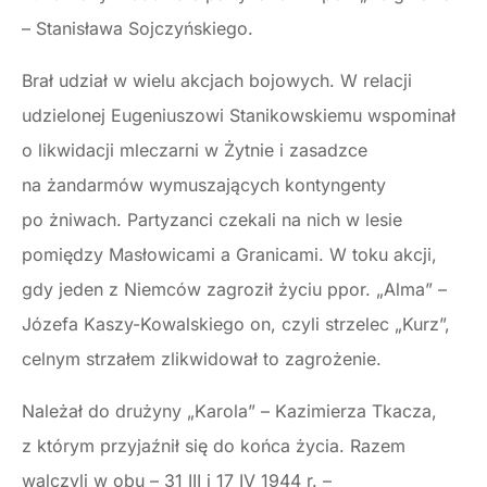
– Stanisława Sojczyńskiego.
Brał udział w wielu akcjach bojowych. W relacji
udzielonej Eugeniuszowi Stanikowskiemu wspominał
o likwidacji mleczarni w Żytnie i zasadzce
na żandarmów wymuszających kontyngenty
po żniwach. Partyzanci czekali na nich w lesie
pomiędzy Masłowicami a Granicami. W toku akcji,
gdy jeden z Niemców zagroził życiu ppor. „Alma” –
Józefa Kaszy-Kowalskiego on, czyli strzelec „Kurz”,
celnym strzałem zlikwidował to zagrożenie.
Należał do drużyny „Karola” – Kazimierza Tkacza,
z którym przyjaźnił się do końca życia. Razem
walczyli w obu – 31 III i 17 IV 1944 r. –