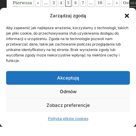
Pierwsza
«
...
3
4
5
6
7
...
10
...
»
Ostat
»
Zarządzaj zgodą
Aby zapewnić jak najlepsze wrażenia, korzystamy z technologii, takich
jak pliki cookie, do przechowywania i/lub uzyskiwania dostępu do
informacji o urządzeniu. Zgoda na te technologie pozwoli nam
przetwarzać dane, takie jak zachowanie podczas przeglądania lub
unikalne identyfikatory na tej stronie. Brak wyrażenia zgody lub
wycofanie zgody może niekorzystnie wpłynąć na niektóre cechy i
funkcje.
Akceptuję
Odmów
KONTAKT Z AUTOREM
Zobacz preferencje
Polityka plików cookies