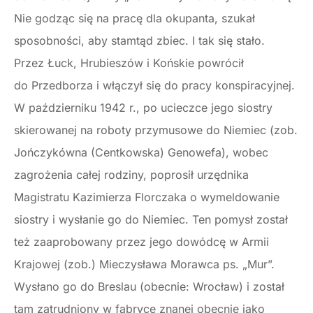
Nie godząc się na pracę dla okupanta, szukał
sposobności, aby stamtąd zbiec. I tak się stało.
Przez Łuck, Hrubieszów i Końskie powrócił
do Przedborza i włączył się do pracy konspiracyjnej.
W październiku 1942 r., po ucieczce jego siostry
skierowanej na roboty przymusowe do Niemiec (zob.
Jończykówna (Centkowska) Genowefa), wobec
zagrożenia całej rodziny, poprosił urzędnika
Magistratu Kazimierza Florczaka o wymeldowanie
siostry i wysłanie go do Niemiec. Ten pomysł został
też zaaprobowany przez jego dowódcę w Armii
Krajowej (zob.) Mieczysława Morawca ps. „Mur”.
Wysłano go do Breslau (obecnie: Wrocław) i został
tam zatrudniony w fabryce znanej obecnie jako