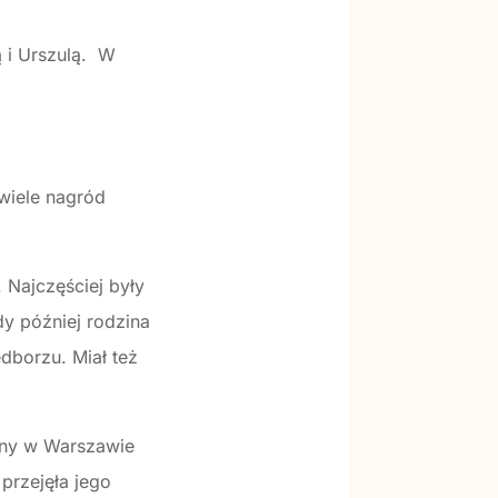
ą i Urszulą. W
wiele nagród
 Najczęściej były
dy później rodzina
dborzu. Miał też
wany w Warszawie
przejęła jego