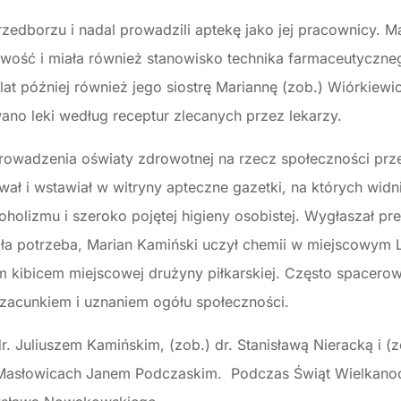
rzedborzu i nadal prowadzili aptekę jako jej pracownicy. Ma
owość i miała również stanowisko technika farmaceutyczne
 lat później również jego siostrę Mariannę (zob.) Wiórkie
no leki według receptur zlecanych przez lekarzy.
rowadzenia oświaty zdrowotnej na rzecz społeczności prz
wał i wstawiał w witryny apteczne gazetki, na których widn
oholizmu i szeroko pojętej higieny osobistej. Wygłaszał pr
ała potrzeba, Marian Kamiński uczył chemii w miejscowym 
 kibicem miejscowej drużyny piłkarskiej. Często spacerow
szacunkiem i uznaniem ogółu społeczności.
r. Juliuszem Kamińskim, (zob.) dr. Stanisławą Nieracką i (
 Masłowicach Janem Podczaskim. Podczas Świąt Wielkano