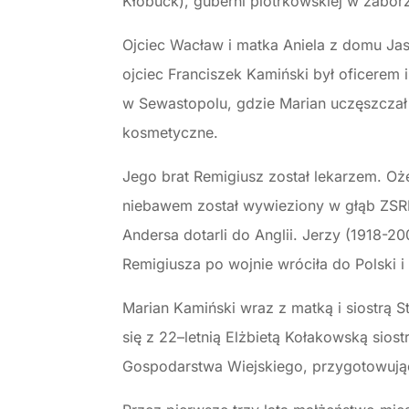
Kłobuck), guberni piotrkowskiej w zabor
Ojciec Wacław i matka Aniela z domu Jas
ojciec Franciszek Kamiński był oficerem
w Sewastopolu, gdzie Marian uczęszczał 
kosmetyczne.
Jego brat Remigiusz został lekarzem. Ożeni
niebawem został wywieziony w głąb ZSRR,
Andersa dotarli do Anglii. Jerzy (1918-20
Remigiusza po wojnie wróciła do Polski 
Marian Kamiński wraz z matką i siostrą S
się z 22–letnią Elżbietą Kołakowską sio
Gospodarstwa Wiejskiego, przygotowując