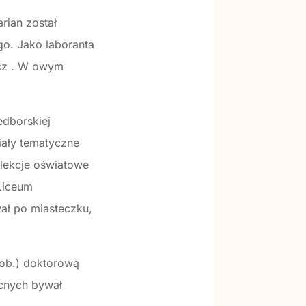
rian został
go. Jako laboranta
wicz . W owym
edborskiej
iały tematyczne
elekcje oświatowe
Liceum
ał po miasteczku,
zob.) doktorową
cnych bywał