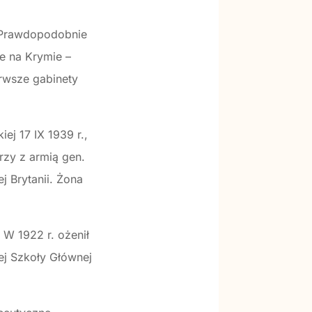
. Prawdopodobnie
e na Krymie –
erwsze gabinety
ej 17 IX 1939 r.,
rzy z armią gen.
j Brytanii. Żona
 W 1922 r. ożenił
ej Szkoły Głównej