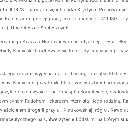
szkało w Poznaniu, gdzie Marian kontynuował studia farm
15 III 1923 r. urodziła się ich córka Krystyna. Po powroc
rian Kamiński rozpoczął pracę jako farmaceuta. W 1939 r. b
ytucji Ubezpieczeń Społecznych.
rwonego Krzyża i Hurtowni Farmaceutycznej przy ul. Skier
żbiety Kamińskich odbywały się komplety nauczania przysz
kiego rodzina wyjechała do rodzinnego majątku Elżbiety 
ojenny. Kamienica przy Emilii Plater została zbombardowan
łączyła do nich wysiedlona z majątku Korabiewice, owdowia
zym synem Rudolfem, lekarzem internistą i jego rodziną. R
aścicielem drogerii przy ul. Piotrkowskiej, róg ul. Rewoluc
Farmaceutycznego na Uniwersytecie Łódzkim, na którym stu