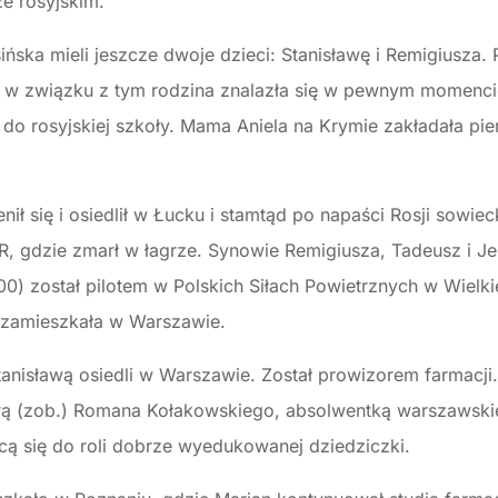
ze rosyjskim.
ińska mieli jeszcze dwoje dzieci: Stanisławę i Remigiusza
 i w związku z tym rodzina znalazła się w pewnym momenci
do rosyjskiej szkoły. Mama Aniela na Krymie zakładała pi
ł się i osiedlił w Łucku i stamtąd po napaści Rosji sowiecki
 gdzie zmarł w łagrze. Synowie Remigiusza, Tadeusz i Je
00) został pilotem w Polskich Siłach Powietrznych w Wielkie
i zamieszkała w Warszawie.
tanisławą osiedli w Warszawie. Został prowizorem farmacji.
strą (zob.) Romana Kołakowskiego, absolwentką warszawski
ą się do roli dobrze wyedukowanej dziedziczki.