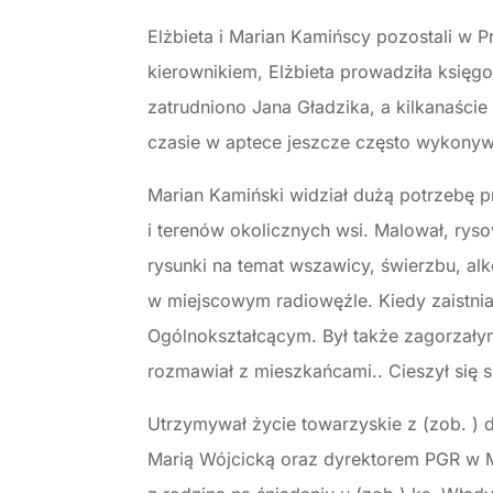
Elżbieta i Marian Kamińscy pozostali w P
kierownikiem, Elżbieta prowadziła księg
zatrudniono Jana Gładzika, a kilkanaście
czasie w aptece jeszcze często wykonywa
Marian Kamiński widział dużą potrzebę p
i terenów okolicznych wsi. Malował, ryso
rysunki na temat wszawicy, świerzbu, alk
w miejscowym radiowęźle. Kiedy zaistni
Ogólnokształcącym. Był także zagorzałym
rozmawiał z mieszkańcami.. Cieszył się 
Utrzymywał życie towarzyskie z (zob. ) d
Marią Wójcicką oraz dyrektorem PGR w