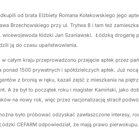
 odkupili od brata Elżbiety Romana Kołakowskiego jego apt
awa Brzechowskiego przy ul. Trytwa 8 i tam też zamieszkal
. wicewojewoda łódzki Jan Szaniawski. Łódzką drogerię p
ili ją do czasu upaństwowienia.
, w całym kraju przeprowadzono przejęcie aptek przez pa
 ponad 1500 prywatnych i spółdzielczych aptek. Już nocą 
ntów z bronią w ręku, kazali zejść z mieszkania na piętrz
t. A że był to początek roku i magister Kamiński, jako dob
nków na nowy rok, więc przez nacjonalizację stracił podwój
można było próbować odzyskać zawłaszczone interesy, rodz
 Łódzki CEFARM odpowiedział, że mają prawo pierwokupu. N