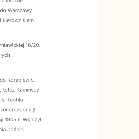
aceutyczne
ie do Warszawy
ył kierownikiem
niewickiej 16/20.
łych
do Korabiewic,
a, toteż Kamińscy
ła Teofila
azem rozpoczęli
ji 1905 r. Włączył
dia później