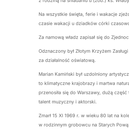
z rodziną na śniadaniu u (zob.) ks. Wł
Na wszystkie święta, ferie i wakacje zj
czasie wakacji u dziadków córki czasow
Za namową władz zapisał się do Zjedno
Odznaczony był Złotym Krzyżem Zasługi 
za działalność oświatową.
Marian Kamiński był uzdolniony artystycz
to klimatyczne krajobrazy i martwa natu
przenosiła się do Warszawy, dużą część 
talent muzyczny i aktorski.
Zmarł 15 XI 1969 r. w wieku 80 lat na k
w rodzinnym grobowcu na Starych Powązk