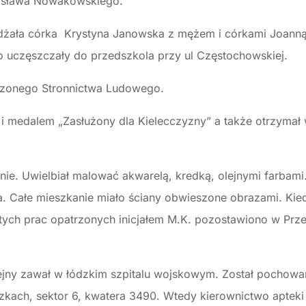
adysława Nowakowskiego.
eżdżała córka Krystyna Janowska z mężem i córkami Joann
o uczęszczały do przedszkola przy ul Częstochowskiej.
czonego Stronnictwa Ludowego.
i medalem „Zasłużony dla Kielecczyzny” a także otrzymał 
nie. Uwielbiał malować akwarelą, kredką, olejnymi farbami.
ra. Całe mieszkanie miało ściany obwieszone obrazami. Kie
tych prac opatrzonych inicjałem M.K. pozostawiono w Prze
olejny zawał w łódzkim szpitalu wojskowym. Został pocho
ach, sektor 6, kwatera 3490. Wtedy kierownictwo apteki 