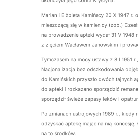
ukończyła jego córka Krystyna.
Marian i Elżbieta Kamińscy 20 X 1947 r.
mieszczącą się w kamienicy (zob.) Czesł
na prowadzenie apteki wydał 31 V 1948 r
z zięciem Wacławem Janowskim i prowadz
Tymczasem na mocy ustawy z 8 I 1951 r.
Nacjonalizacja bez odszkodowania objęła
do Kamińskich przyszło dwóch tajnych age
do apteki i rozkazano sporządzić remanen
sporządził świeże zapasy leków i opatru
Po zmianach ustrojowych 1989 r., kiedy 
odzyskać aptekę mając na nią koncesję.
na to środków.