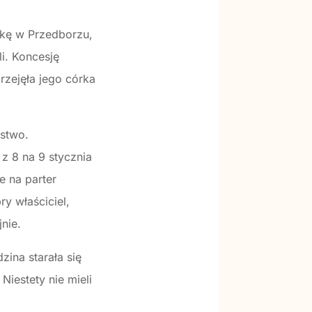
ekę w Przedborzu,
i. Koncesję
rzejęła jego córka
ństwo.
z 8 na 9 stycznia
e na parter
ry właściciel,
nie.
ina starała się
iestety nie mieli