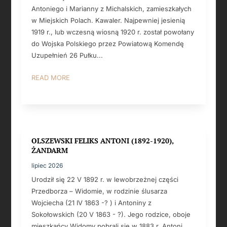
Antoniego i Marianny z Michalskich, zamieszkałych
w Miejskich Polach. Kawaler. Najpewniej jesienią
1919 r., lub wczesną wiosną 1920 r. został powołany
do Wojska Polskiego przez Powiatową Komendę
Uzupełnień 26 Pułku...
READ MORE
OLSZEWSKI FELIKS ANTONI (1892-1920),
ŻANDARM
lipiec 2026
Urodził się 22 V 1892 r. w lewobrzeżnej części
Przedborza – Widomie, w rodzinie ślusarza
Wojciecha (21 IV 1863 -? ) i Antoniny z
Sokołowskich (20 V 1863 - ?). Jego rodzice, oboje
mieszkańcy Widomy pobrali się w 1883 r. Antoni