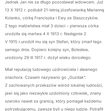
Jednak Jan nie za długo pozostawał wdowcem. Już
13 X 1912 r. poślubił 21-letnią józefowiankę Mariannę
Kolanko, córkę Franciszka i Ewy ze Staszczyków.
Z tego małżeństwa miał 3 dzieci – pierwsza córka
urodziła się martwa 4 X 1913 r. Następnie 2
V 1915 r.urodził mu się syn Stefan, który zmarł tego
samego dnia. Dopiero kolejny syn, Bolesław,
urodzony 29 III 1917 r. dożył wieku dorosłego.
Miał reputację ludowego uzdrowiciela i sławnego
znachora. Czasem nazywano go „Guzdak”.
Z zachowanych przekazów wśród lokalnej ludności,
jawi się jako niezwykle uzdolniony człowiek, znany
szeroko nawet za granicą, który pomagał każdemu
potrzebującemu, zawsze byli u niego ludzie. Potrafił