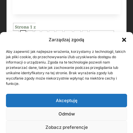
Strona 1 z
10
1
2
3
4
5
...
10
...
»
Ostatnia »
Zarządzaj zgodą
Aby zapewnić jak najlepsze wrażenia, korzystamy z technologii, takich
jak pliki cookie, do przechowywania i/lub uzyskiwania dostępu do
informacji o urządzeniu. Zgoda na te technologie pozwoli nam
przetwarzać dane, takie jak zachowanie podczas przeglądania lub
unikalne identyfikatory na tej stronie. Brak wyrażenia zgody lub
wycofanie zgody może niekorzystnie wpłynąć na niektóre cechy i
funkcje.
Akceptuję
KONTAKT Z AUTOREM
Odmów
Zobacz preferencje