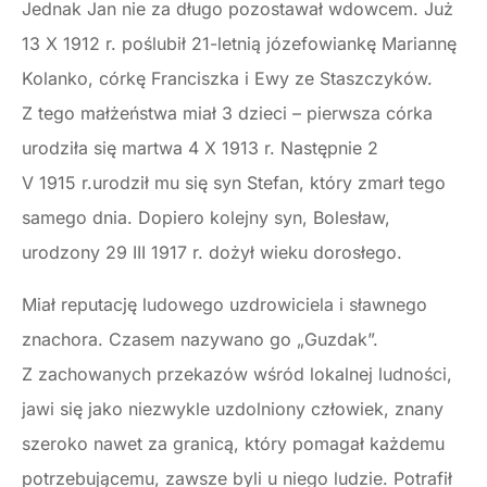
Jednak Jan nie za długo pozostawał wdowcem. Już
13 X 1912 r. poślubił 21-letnią józefowiankę Mariannę
Kolanko, córkę Franciszka i Ewy ze Staszczyków.
Z tego małżeństwa miał 3 dzieci – pierwsza córka
urodziła się martwa 4 X 1913 r. Następnie 2
V 1915 r.urodził mu się syn Stefan, który zmarł tego
samego dnia. Dopiero kolejny syn, Bolesław,
urodzony 29 III 1917 r. dożył wieku dorosłego.
Miał reputację ludowego uzdrowiciela i sławnego
znachora. Czasem nazywano go „Guzdak”.
Z zachowanych przekazów wśród lokalnej ludności,
jawi się jako niezwykle uzdolniony człowiek, znany
szeroko nawet za granicą, który pomagał każdemu
potrzebującemu, zawsze byli u niego ludzie. Potrafił