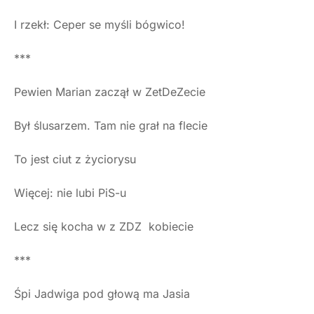
I rzekł: Ceper se myśli bógwico!
***
Pewien Marian zaczął w ZetDeZecie
Był ślusarzem. Tam nie grał na flecie
To jest ciut z życiorysu
Więcej: nie lubi PiS-u
Lecz się kocha w z ZDZ kobiecie
***
Śpi Jadwiga pod głową ma Jasia