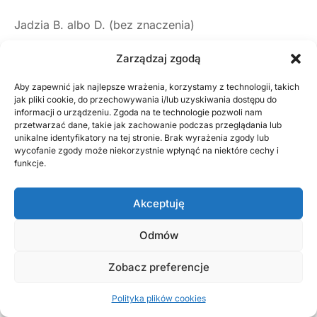
Jadzia B. albo D. (bez znaczenia)
Zarządzaj zgodą
Ćwiczy mięśnia płuc i podniebienia
Aby zapewnić jak najlepsze wrażenia, korzystamy z technologii, takich
Ważne to! Śpiew rzecz bliska
jak pliki cookie, do przechowywania i/lub uzyskiwania dostępu do
informacji o urządzeniu. Zgoda na te technologie pozwoli nam
przetwarzać dane, takie jak zachowanie podczas przeglądania lub
Zwłaszcza w blasku ogniska!
unikalne identyfikatory na tej stronie. Brak wyrażenia zgody lub
wycofanie zgody może niekorzystnie wpłynąć na niektóre cechy i
Lecz poległa! Miast śpiewu – rzężenia!
funkcje.
***
Akceptuję
Pewna Jadzia z palcem na globusie
Odmów
Chce wędrować tam, gdzie żyją strusie
Zobacz preferencje
U przyjaciół zataja
Polityka plików cookies