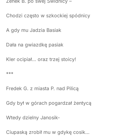
Zenek B. po swej Świdnicy –
Chodzi często w szkockiej spódnicy
A gdy mu Jadzia Basiak
Dała na gwiazdkę pasiak
Kler ocipiał… oraz trzej stoicy!
***
Fredek G. z miasta P. nad Pilicą
Gdy był w górach pogardzał żentycą
Wtedy dzielny Janosik-
Ciupaską zrobił mu w gdykę cosik…