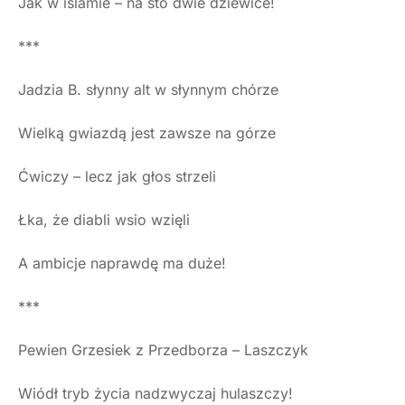
Jak w islamie – na sto dwie dziewice!
***
Jadzia B. słynny alt w słynnym chórze
Wielką gwiazdą jest zawsze na górze
Ćwiczy – lecz jak głos strzeli
Łka, że diabli wsio wzięli
A ambicje naprawdę ma duże!
***
Pewien Grzesiek z Przedborza – Laszczyk
Wiódł tryb życia nadzwyczaj hulaszczy!