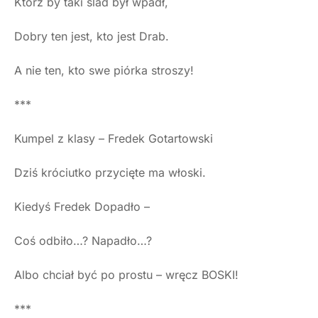
Którz by taki ślad był wpadł,
Dobry ten jest, kto jest Drab.
A nie ten, kto swe piórka stroszy!
***
Kumpel z klasy – Fredek Gotartowski
Dziś króciutko przycięte ma włoski.
Kiedyś Fredek Dopadło –
Coś odbiło…? Napadło…?
Albo chciał być po prostu – wręcz BOSKI!
***