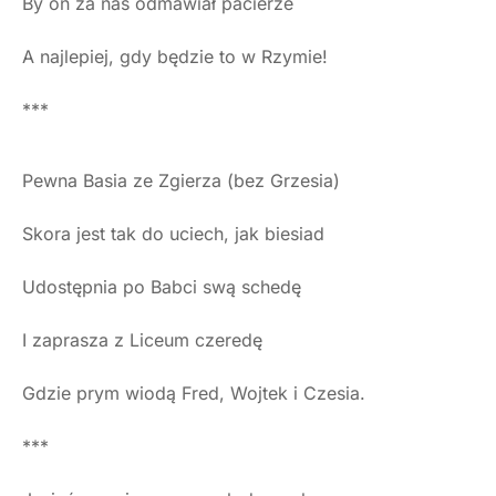
By on za nas odmawiał pacierze
A najlepiej, gdy będzie to w Rzymie!
***
Pewna Basia ze Zgierza (bez Grzesia)
Skora jest tak do uciech, jak biesiad
Udostępnia po Babci swą schedę
I zaprasza z Liceum czeredę
Gdzie prym wiodą Fred, Wojtek i Czesia.
***