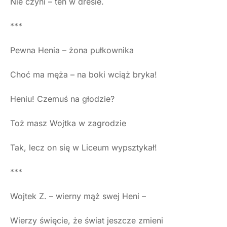
Nie czyni – ten w dresie.
***
Pewna Henia – żona pułkownika
Choć ma męża – na boki wciąż bryka!
Heniu! Czemuś na głodzie?
Toż masz Wojtka w zagrodzie
Tak, lecz on się w Liceum wypsztykał!
***
Wojtek Z. – wierny mąż swej Heni –
Wierzy święcie, że świat jeszcze zmieni