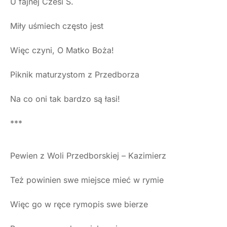
U fajnej Czesi S.
Miły uśmiech często jest
Więc czyni, O Matko Boża!
Piknik maturzystom z Przedborza
Na co oni tak bardzo są łasi!
***
Pewien z Woli Przedborskiej – Kazimierz
Też powinien swe miejsce mieć w rymie
Więc go w ręce rymopis swe bierze