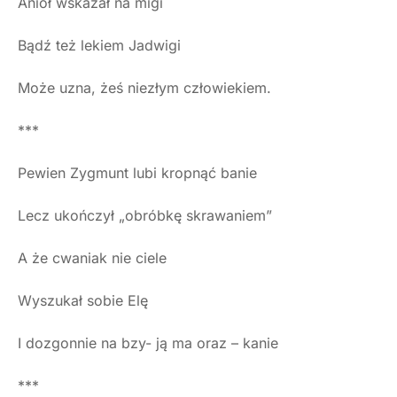
Anioł wskazał na migi
Bądź też lekiem Jadwigi
Może uzna, żeś niezłym człowiekiem.
***
Pewien Zygmunt lubi kropnąć banie
Lecz ukończył „obróbkę skrawaniem”
A że cwaniak nie ciele
Wyszukał sobie Elę
I dozgonnie na bzy- ją ma oraz – kanie
***