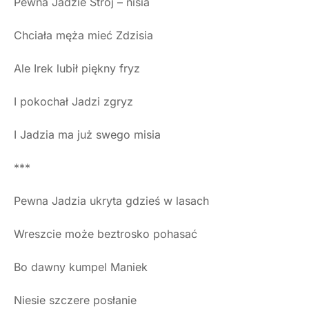
Pewna Jadzie Stroj – nisia
Chciała męża mieć Zdzisia
Ale Irek lubił piękny fryz
I pokochał Jadzi zgryz
I Jadzia ma już swego misia
***
Pewna Jadzia ukryta gdzieś w lasach
Wreszcie może beztrosko pohasać
Bo dawny kumpel Maniek
Niesie szczere posłanie