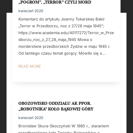
„POGROM”, „TERROR” CZYLI MORD
kwiecień 2020
Komentarz do artykułu Joanny Tokarskiej-Bakir
„Terror w Przedborzu, noc z 27/28 maja 1945”;
https://www.academia.edu/40117272/Terror_w_Prze
dborzu_noc_z_27_28_maja_1945 Mowa o
morderstwie przedborskich Żydów w maju 1945 r.
Od tamtego czasu temat gorący. Mówiło się o...
READ MORE
OBOZOWISKO ODDZIAŁU AK PPOR.
„ROBOTNIKA” KOŁO BĄKOWEJ GÓRY
kwiecień 2020
Bronisław Skura-Skoczyński W 1985 r., staraniem
przedborskiego koła Związku Bojowników o