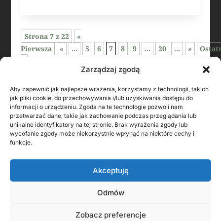
Strona 7 z 22
«
Pierwsza
«
...
5
6
7
8
9
...
20
...
»
Ostat
»
Zarządzaj zgodą
Aby zapewnić jak najlepsze wrażenia, korzystamy z technologii, takich
jak pliki cookie, do przechowywania i/lub uzyskiwania dostępu do
informacji o urządzeniu. Zgoda na te technologie pozwoli nam
przetwarzać dane, takie jak zachowanie podczas przeglądania lub
unikalne identyfikatory na tej stronie. Brak wyrażenia zgody lub
wycofanie zgody może niekorzystnie wpłynąć na niektóre cechy i
funkcje.
KONTAKT Z AUTOREM
Akceptuję
Odmów
Zobacz preferencje