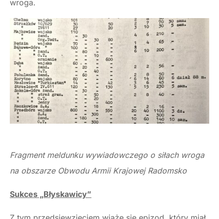
wroga.
Fragment meldunku wywiadowczego o siłach wroga
na obszarze Obwodu Armii Krajowej Radomsko
Sukces „Błyskawicy”
Z tym przedsięwzięciem wiąże się epizod, który miał