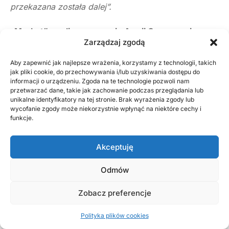
przekazana została dalej”.
„Merkut”, czyli rozpoznanie Armii Czerwonej
Zarządzaj zgodą
O działalności sowieckich oddziałów dywersyjno-
Aby zapewnić jak najlepsze wrażenia, korzystamy z technologii, takich
rozpoznawczych po obu stronach Pilicy w latach
jak pliki cookie, do przechowywania i/lub uzyskiwania dostępu do
informacji o urządzeniu. Zgoda na te technologie pozwoli nam
1943-1945 mamy dość mgliste pojęcie. Przeważają
przetwarzać dane, takie jak zachowanie podczas przeglądania lub
unikalne identyfikatory na tej stronie. Brak wyrażenia zgody lub
nieliczne wspomnienia, że owszem były,
wycofanie zgody może niekorzystnie wpłynąć na niektóre cechy i
funkcje.
współpracowały z oddziałami Armii Ludowej (zob.
prace Ryszarda Nazarewicza) i wzmianki, skąpe
Akceptuję
wspomnienia o spotkaniach i pomocy ze struktur
Odmów
Armii Krajowej. Rzetelnej wiedzy, bo i dostępu
do sowieckich archiwów, brak.
Zobacz preferencje
Wiemy też, że ich celem była robota dywersyjna
Polityka plików cookies
na zapleczu wroga, ale i prowadzenie stałej pracy