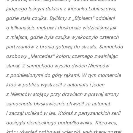
jadącego leśnym duktem z kierunku Lubiaszowa,
gdzie stała czujka. Byliśmy z „Bipisem” oddaleni
o kilkanaście metrów i doskonale widzieliśmy jak
z miejsca, gdzie była czujka wyskoczyło czterech
partyzantów z bronią gotową do strzału. Samochód
osobowy „Mercedes” koloru czarnego zwalniając
stanął. Z samochodu wyszło dwóch Niemców
z podniesionymi do góry rękami. W tym momencie
ktoś w pobliżu wystrzelił z automatu i jeden
z Niemców stojący przy drzwiach z prawej strony
samochodu błyskawicznie chwycił za automat
i zaczął uciekać w las. Któraś z partyzanckich serii
dosięgła niemieckiego podpułkownika. Kierowca,
który również próbował ucieczki, wyłuskany został