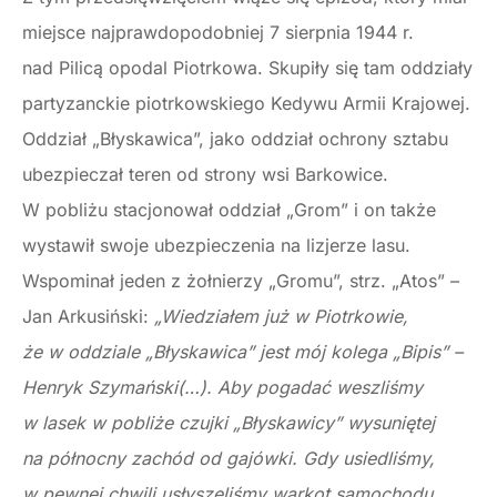
miejsce najprawdopodobniej 7 sierpnia 1944 r.
nad Pilicą opodal Piotrkowa. Skupiły się tam oddziały
partyzanckie piotrkowskiego Kedywu Armii Krajowej.
Oddział „Błyskawica”, jako oddział ochrony sztabu
ubezpieczał teren od strony wsi Barkowice.
W pobliżu stacjonował oddział „Grom” i on także
wystawił swoje ubezpieczenia na lizjerze lasu.
Wspominał jeden z żołnierzy „Gromu”, strz. „Atos” –
Jan Arkusiński:
„Wiedziałem już w Piotrkowie,
że w oddziale „Błyskawica” jest mój kolega „Bipis” –
Henryk Szymański(…). Aby pogadać weszliśmy
w lasek w pobliże czujki „Błyskawicy” wysuniętej
na północny zachód od gajówki.
Gdy usiedliśmy,
w pewnej chwili usłyszeliśmy warkot samochodu