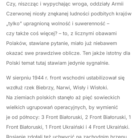
Czy, niszcząc i wypychając wroga, oddziały Armii
Czerwonej niosły znękanej ludności podbitych krajów
„tylko” upragnioną wolność i suwerenność –
czy także coś więcej? – to, z licznymi obawami
Polaków, stawiane pytanie, miało już niebawem
okazać swe prawdziwe oblicze. Ten jakże istotny dla
Polski temat tutaj stawiam jedynie sygnalnie.
W sierpniu 1944 r. front wschodni ustabilizował się
wzdłuż rzek Biebrzy, Narwi, Wisły i Wisłoki.
Na ziemiach polskich stanęło aż pięć sowieckich
wielkich ugrupowań operacyjnych, by wymienić
je od północy: 3 Front Białoruski, 2 Front Białoruski, 1
Front Białoruski, 1 Front Ukraiński i 4 Front Ukraiński.
Rosjanie zdołali też uchwycić na zachodnim brzegu