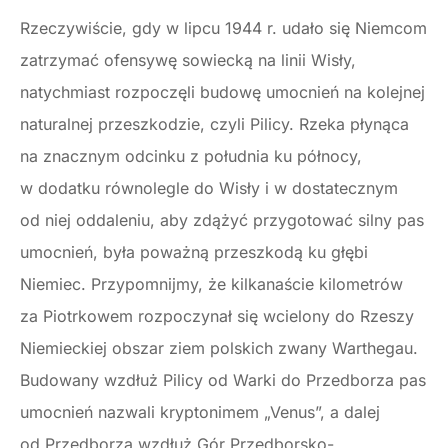
Rzeczywiście, gdy w lipcu 1944 r. udało się Niemcom
zatrzymać ofensywę sowiecką na linii Wisły,
natychmiast rozpoczęli budowę umocnień na kolejnej
naturalnej przeszkodzie, czyli Pilicy. Rzeka płynąca
na znacznym odcinku z południa ku północy,
w dodatku równolegle do Wisły i w dostatecznym
od niej oddaleniu, aby zdążyć przygotować silny pas
umocnień, była poważną przeszkodą ku głębi
Niemiec. Przypomnijmy, że kilkanaście kilometrów
za Piotrkowem rozpoczynał się wcielony do Rzeszy
Niemieckiej obszar ziem polskich zwany Warthegau.
Budowany wzdłuż Pilicy od Warki do Przedborza pas
umocnień nazwali kryptonimem „Venus”, a dalej
od Przedborza wzdłuż Gór Przedborsko-