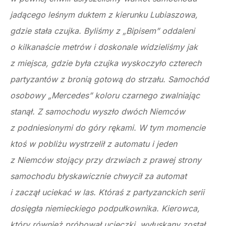
jadącego leśnym duktem z kierunku Lubiaszowa,
gdzie stała czujka. Byliśmy z „Bipisem” oddaleni
o kilkanaście metrów i doskonale widzieliśmy jak
z miejsca, gdzie była czujka wyskoczyło czterech
partyzantów z bronią gotową do strzału. Samochód
osobowy „Mercedes” koloru czarnego zwalniając
stanął. Z samochodu wyszło dwóch Niemców
z podniesionymi do góry rękami. W tym momencie
ktoś w pobliżu wystrzelił z automatu i jeden
z Niemców stojący przy drzwiach z prawej strony
samochodu błyskawicznie chwycił za automat
i zaczął uciekać w las. Któraś z partyzanckich serii
dosięgła niemieckiego podpułkownika. Kierowca,
który również próbował ucieczki, wyłuskany został