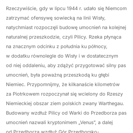
Rzeczywiście, gdy w lipcu 1944 r. udało się Niemcom
zatrzymać ofensywę sowiecką na linii Wisły,
natychmiast rozpoczęli budowę umocnień na kolejnej
naturalnej przeszkodzie, czyli Pilicy. Rzeka płynąca
na znacznym odcinku z południa ku północy,
w dodatku równolegle do Wisły i w dostatecznym
od niej oddaleniu, aby zdążyć przygotować silny pas
umocnień, była poważną przeszkodą ku głębi
Niemiec. Przypomnijmy, że kilkanaście kilometrów
za Piotrkowem rozpoczynał się wcielony do Rzeszy
Niemieckiej obszar ziem polskich zwany Warthegau.
Budowany wzdłuż Pilicy od Warki do Przedborza pas
umocnień nazwali kryptonimem „Venus”, a dalej
od Przedborza wzdłuż Gór Przedborsko-