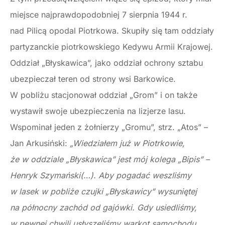
miejsce najprawdopodobniej 7 sierpnia 1944 r.
nad Pilicą opodal Piotrkowa. Skupiły się tam oddziały
partyzanckie piotrkowskiego Kedywu Armii Krajowej.
Oddział „Błyskawica”, jako oddział ochrony sztabu
ubezpieczał teren od strony wsi Barkowice.
W pobliżu stacjonował oddział „Grom” i on także
wystawił swoje ubezpieczenia na lizjerze lasu.
Wspominał jeden z żołnierzy „Gromu”, strz. „Atos” –
Jan Arkusiński:
„Wiedziałem już w Piotrkowie,
że w oddziale „Błyskawica” jest mój kolega „Bipis” –
Henryk Szymański(…). Aby pogadać weszliśmy
w lasek w pobliże czujki „Błyskawicy” wysuniętej
na północny zachód od gajówki.
Gdy usiedliśmy,
w pewnej chwili usłyszeliśmy warkot samochodu