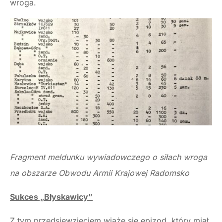
wroga.
Fragment meldunku wywiadowczego o siłach wroga
na obszarze Obwodu Armii Krajowej Radomsko
Sukces „Błyskawicy”
Z tym przedsięwzięciem wiąże się epizod, który miał