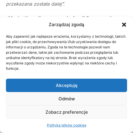
przekazana została dalej”.
„Merkut”, czyli rozpoznanie Armii Czerwonej
Zarządzaj zgodą
O działalności sowieckich oddziałów dywersyjno-
Aby zapewnić jak najlepsze wrażenia, korzystamy z technologii, takich
rozpoznawczych po obu stronach Pilicy w latach
jak pliki cookie, do przechowywania i/lub uzyskiwania dostępu do
informacji o urządzeniu. Zgoda na te technologie pozwoli nam
1943-1945 mamy dość mgliste pojęcie. Przeważają
przetwarzać dane, takie jak zachowanie podczas przeglądania lub
unikalne identyfikatory na tej stronie. Brak wyrażenia zgody lub
nieliczne wspomnienia, że owszem były,
wycofanie zgody może niekorzystnie wpłynąć na niektóre cechy i
funkcje.
współpracowały z oddziałami Armii Ludowej (zob.
prace Ryszarda Nazarewicza) i wzmianki, skąpe
Akceptuję
wspomnienia o spotkaniach i pomocy ze struktur
Odmów
Armii Krajowej. Rzetelnej wiedzy, bo i dostępu
do sowieckich archiwów, brak.
Zobacz preferencje
Wiemy też, że ich celem była robota dywersyjna
Polityka plików cookies
na zapleczu wroga, ale i prowadzenie stałej pracy