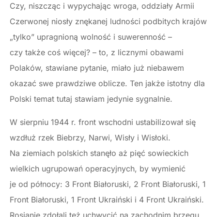
Czy, niszcząc i wypychając wroga, oddziały Armii
Czerwonej niosły znękanej ludności podbitych krajów
„tylko” upragnioną wolność i suwerenność –
czy także coś więcej? – to, z licznymi obawami
Polaków, stawiane pytanie, miało już niebawem
okazać swe prawdziwe oblicze. Ten jakże istotny dla
Polski temat tutaj stawiam jedynie sygnalnie.
W sierpniu 1944 r. front wschodni ustabilizował się
wzdłuż rzek Biebrzy, Narwi, Wisły i Wisłoki.
Na ziemiach polskich stanęło aż pięć sowieckich
wielkich ugrupowań operacyjnych, by wymienić
je od północy: 3 Front Białoruski, 2 Front Białoruski, 1
Front Białoruski, 1 Front Ukraiński i 4 Front Ukraiński.
Rosjanie zdołali też uchwycić na zachodnim brzegu