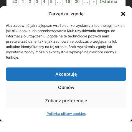
22
1
2
3
4
5
...
10
20
...
»
Ostatnia
»
Zarządzaj zgodą
Aby zapewnić jak najlepsze wrażenia, korzystamy z technologii, takich
jak pliki cookie, do przechowywania i/lub uzyskiwania dostępu do
informacji o urządzeniu. Zgoda na te technologie pozwoli nam
przetwarzać dane, takie jak zachowanie podczas przeglądania lub
unikalne identyfikatory na tej stronie. Brak wyrażenia zgody lub
wycofanie zgody może niekorzystnie wpłynąć na niektóre cechy i
funkcje.
Akceptuję
Odmów
KONTAKT Z AUTOREM
Zobacz preferencje
Polityka plików cookies