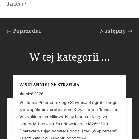
dziecmi/
←
Poprzedni
Następny
→
W tej kategorii …
W SUTANNIE I ZE STRZELBĄ
sierpień 2026
W I tomie Przedborskiego Słownika Biograficznego
we współpracy profesorem Krzysztofem Tomaszem
Witczakiem opublikowaliśmy biogram Księdza-
Legendy, Ludwika Żmudowskiego (1826–1891).
Charakteryzując bohatera dodaliśmy: „Wypłoszem”,
ksiądz katolicki, kanonik honorowy...