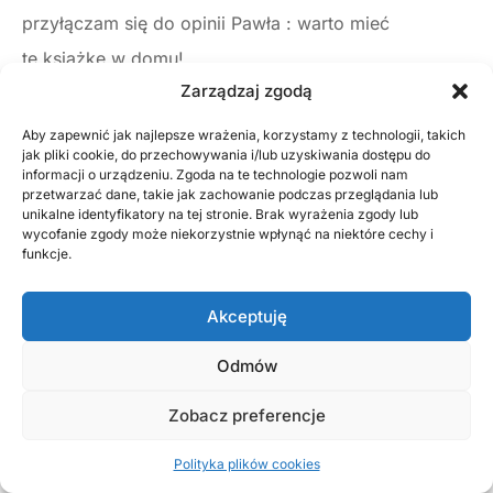
przyłączam się do opinii Pawła : warto mieć
tę książkę w domu!
Zarządzaj zgodą
Barbara Wicik – Górawska –
Oczywiście książka jest
Aby zapewnić jak najlepsze wrażenia, korzystamy z technologii, takich
pięknie wydana. Gratuluję.
jak pliki cookie, do przechowywania i/lub uzyskiwania dostępu do
informacji o urządzeniu. Zgoda na te technologie pozwoli nam
przetwarzać dane, takie jak zachowanie podczas przeglądania lub
Wojciech Ślusarczyk –
Mam i ja.
Gratulacje
dla Pana
unikalne identyfikatory na tej stronie. Brak wyrażenia zgody lub
pułkownika Wojciecha Zawadzkiego za ogrom pracy
wycofanie zgody może niekorzystnie wpłynąć na niektóre cechy i
funkcje.
i wytrwałość. Przedbórz nie posiada monografii
z prawdziwego znaczenia, tym cenniejszy jest
Akceptuję
w tej sytuacji Przedborski Słownik Biograficzny.
Odmów
Bo to przecież ludzie tworzą historię i genius loci.
Zobacz preferencje
Artur Zimny –
Swój egzemplarz mam już w ręku i ja.
Z serdecznym podziękowaniem dla Pana
Polityka plików cookies