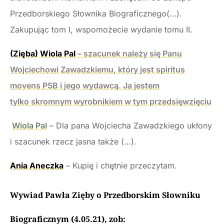
Przedborskiego Słownika Biograficznego(…).
Zakupując tom I, wspomożecie wydanie tomu II.
(Zięba) Wiola Pal
– szacunek należy się Panu
Wojciechowi Zawadzkiemu, który jest spiritus
movens PSB i jego wydawcą. Ja jestem
tylko skromnym wyrobnikiem w tym przedsięwzięciu
Wiola Pal
– Dla pana Wojciecha Zawadzkiego ukłony
i szacunek rzecz jasna także (…).
Ania Aneczka
– Kupię i chętnie przeczytam.
Wywiad Pawła Zięby o Przedborskim Słowniku
Biograficznym (4.05.21), zob: