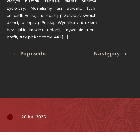
którym historia zapisała nieraz okrutne
życiorysy. Musieliśmy też utrwalić Tych,
co padli w boju o lepszą przyszłość swoich
dzieci, o lepszą Polskę. Wydaliśmy drukiem
bez jakichkolwiek dotacji, prywatnie non-
profit, trzy piękne tomy, 441 […]
←
Poprzedni
Następny
→

20 lut, 2026