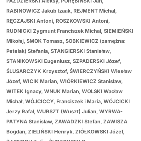
PAŹDZIERSKI Aleksy, PORĘBIŃSKI Jan,
RABINOWICZ Jakub Izaak, REJMENT Michał,
RĘCZAJSKI Antoni, ROSZKOWSKI Antoni,
RUDNICKI Zygmunt Franciszek Michał, SIEMIEŃSKI
Mikołaj, SMOK Tomasz, SOBKIEWICZ (zamężna:
Petelak) Stefania, STANGIERSKI Stanisław,
STANIKOWSKI Eugeniusz,
SZPADERSKI Józef,
ŚLUSARCZYK Krzysztof, ŚWIERCZYŃSKI Wiesław
Józef, WICIK Marian, WIÓRKIEWICZ Stanisław,
WITEK Ignacy, WNUK Marian, WOLSKI Wacław
Michał, WÓJCICCY, Franciszek i Maria, WÓJCICKI
Jerzy Rafał, WURSZT (Wuszt) Julian, WYRWA-
PATYNA Stanisław, ZAWADZKI Stefan, ZAWISZA
Bogdan, ZIELIŃSKI Henryk, ZIÓŁKOWSKI Józef,