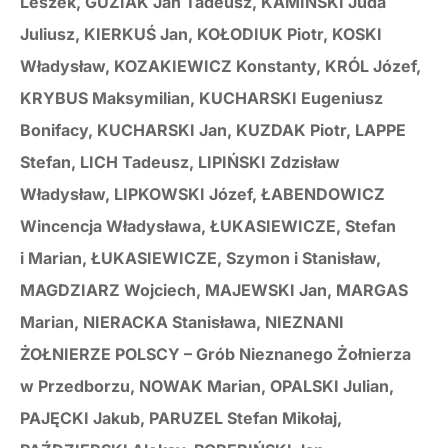
Leszek, GUZIAK Jan Tadeusz, KAMIŃSKI Juda
Juliusz, KIERKUŚ Jan, KOŁODIUK Piotr, KOSKI
Władysław, KOZAKIEWICZ Konstanty, KRÓL Józef,
KRYBUS Maksymilian, KUCHARSKI Eugeniusz
Bonifacy, KUCHARSKI Jan, KUZDAK Piotr, LAPPE
Stefan, LICH Tadeusz, LIPIŃSKI Zdzisław
Władysław, LIPKOWSKI Józef, ŁABENDOWICZ
Wincencja Władysława, ŁUKASIEWICZE, Stefan
i Marian, ŁUKASIEWICZE, Szymon i Stanisław,
MAGDZIARZ Wojciech, MAJEWSKI Jan, MARGAS
Marian, NIERACKA Stanisława, NIEZNANI
ŻOŁNIERZE POLSCY – Grób Nieznanego Żołnierza
w Przedborzu, NOWAK Marian, OPALSKI Julian,
PAJĘCKI Jakub, PARUZEL Stefan Mikołaj,