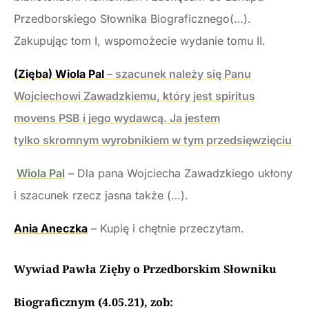
Przedborskiego Słownika Biograficznego(…).
Zakupując tom I, wspomożecie wydanie tomu II.
(Zięba) Wiola Pal
– szacunek należy się Panu
Wojciechowi Zawadzkiemu, który jest spiritus
movens PSB i jego wydawcą. Ja jestem
tylko skromnym wyrobnikiem w tym przedsięwzięciu
Wiola Pal
– Dla pana Wojciecha Zawadzkiego ukłony
i szacunek rzecz jasna także (…).
Ania Aneczka
– Kupię i chętnie przeczytam.
Wywiad Pawła Zięby o Przedborskim Słowniku
Biograficznym (4.05.21), zob: