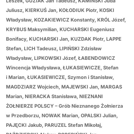
Leszek, GUZIAK Jan Tadeusz, KAMIŃSKI Juda
Juliusz, KIERKUŚ Jan, KOŁODIUK Piotr, KOSKI
Władysław, KOZAKIEWICZ Konstanty, KRÓL Józef,
KRYBUS Maksymilian, KUCHARSKI Eugeniusz
Bonifacy, KUCHARSKI Jan, KUZDAK Piotr, LAPPE
Stefan, LICH Tadeusz, LIPIŃSKI Zdzisław
Władysław, LIPKOWSKI Józef, ŁABENDOWICZ
Wincencja Władysława, ŁUKASIEWICZE, Stefan
i Marian, ŁUKASIEWICZE, Szymon i Stanisław,
MAGDZIARZ Wojciech, MAJEWSKI Jan, MARGAS
Marian, NIERACKA Stanisława, NIEZNANI
ŻOŁNIERZE POLSCY – Grób Nieznanego Żołnierza
w Przedborzu, NOWAK Marian, OPALSKI Julian,
PAJĘCKI Jakub, PARUZEL Stefan Mikołaj,