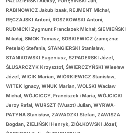
PAŹDZIERSKI Aleksy, PORĘBIŃSKI Jan,
RABINOWICZ Jakub Izaak, REJMENT Michał,
RĘCZAJSKI Antoni, ROSZKOWSKI Antoni,
RUDNICKI Zygmunt Franciszek Michał, SIEMIEŃSKI
Mikołaj, SMOK Tomasz, SOBKIEWICZ (zamężna:
Petelak) Stefania, STANGIERSKI Stanisław,
STANIKOWSKI Eugeniusz,
SZPADERSKI Józef,
ŚLUSARCZYK Krzysztof, ŚWIERCZYŃSKI Wiesław
Józef, WICIK Marian, WIÓRKIEWICZ Stanisław,
WITEK Ignacy, WNUK Marian, WOLSKI Wacław
Michał, WÓJCICCY, Franciszek i Maria, WÓJCICKI
Jerzy Rafał, WURSZT (Wuszt) Julian, WYRWA-
PATYNA Stanisław, ZAWADZKI Stefan, ZAWISZA
Bogdan, ZIELIŃSKI Henryk, ZIÓŁKOWSKI Józef,