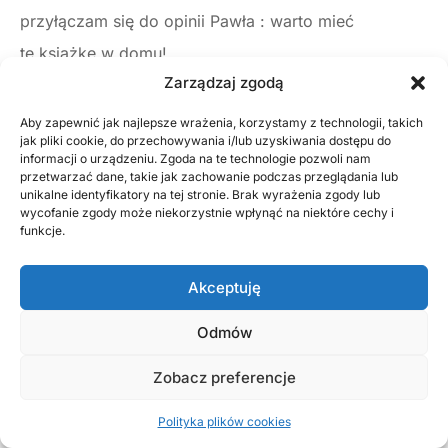
przyłączam się do opinii Pawła : warto mieć
tę książkę w domu!
Zarządzaj zgodą
Barbara Wicik – Górawska –
Oczywiście książka jest
Aby zapewnić jak najlepsze wrażenia, korzystamy z technologii, takich
pięknie wydana. Gratuluję.
jak pliki cookie, do przechowywania i/lub uzyskiwania dostępu do
informacji o urządzeniu. Zgoda na te technologie pozwoli nam
przetwarzać dane, takie jak zachowanie podczas przeglądania lub
Wojciech Ślusarczyk –
Mam i ja.
Gratulacje
dla Pana
unikalne identyfikatory na tej stronie. Brak wyrażenia zgody lub
pułkownika Wojciecha Zawadzkiego za ogrom pracy
wycofanie zgody może niekorzystnie wpłynąć na niektóre cechy i
funkcje.
i wytrwałość. Przedbórz nie posiada monografii
z prawdziwego znaczenia, tym cenniejszy jest
Akceptuję
w tej sytuacji Przedborski Słownik Biograficzny.
Odmów
Bo to przecież ludzie tworzą historię i genius loci.
Zobacz preferencje
Artur Zimny –
Swój egzemplarz mam już w ręku i ja.
Z serdecznym podziękowaniem dla Pana
Polityka plików cookies