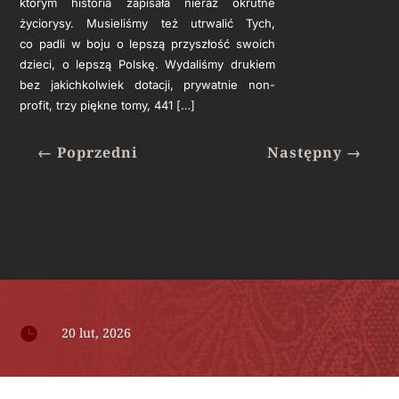
którym historia zapisała nieraz okrutne
życiorysy. Musieliśmy też utrwalić Tych,
co padli w boju o lepszą przyszłość swoich
dzieci, o lepszą Polskę. Wydaliśmy drukiem
bez jakichkolwiek dotacji, prywatnie non-
profit, trzy piękne tomy, 441 […]
←
Poprzedni
Następny
→

20 lut, 2026