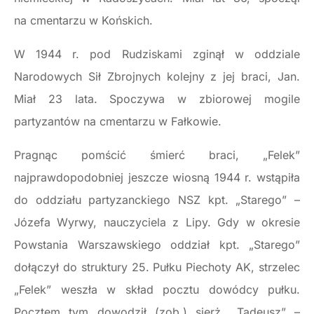
na cmentarzu w Końskich.
W 1944 r. pod Rudziskami zginął w oddziale
Narodowych Sił Zbrojnych kolejny z jej braci, Jan.
Miał 23 lata. Spoczywa w zbiorowej mogile
partyzantów na cmentarzu w Fałkowie.
Pragnąc pomścić śmierć braci, „Felek”
najprawdopodobniej jeszcze wiosną 1944 r. wstąpiła
do oddziału partyzanckiego NSZ kpt. „Starego” –
Józefa Wyrwy, nauczyciela z Lipy. Gdy w okresie
Powstania Warszawskiego oddział kpt. „Starego”
dołączył do struktury 25. Pułku Piechoty AK, strzelec
„Felek” weszła w skład pocztu dowódcy pułku.
Pocztem tym dowodził (zob.) sierż. „Tadeusz” –