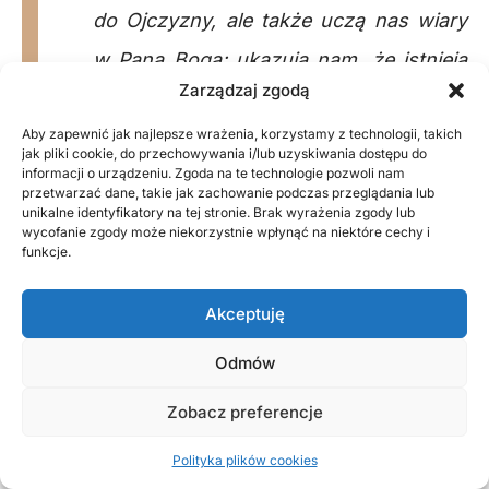
do Ojczyzny, ale także uczą nas wiary
w Pana Boga; ukazują nam, że istnieją
Zarządzaj zgodą
w życiu wartości, za które oddaje się
Aby zapewnić jak najlepsze wrażenia, korzystamy z technologii, takich
swoje życie.
jak pliki cookie, do przechowywania i/lub uzyskiwania dostępu do
informacji o urządzeniu. Zgoda na te technologie pozwoli nam
przetwarzać dane, takie jak zachowanie podczas przeglądania lub
unikalne identyfikatory na tej stronie. Brak wyrażenia zgody lub
wycofanie zgody może niekorzystnie wpłynąć na niektóre cechy i
funkcje.
Akceptuję
Odmów
Zobacz preferencje
Polityka plików cookies