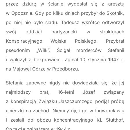
przez dziurę w ścianie wydostał się z aresztu
w Opocznie. Gdy po kilku dniach przybył do Skotnik,
po niej nie było śladu. Tadeusz wkrótce odtworzył
swój oddział partyzancki w strukturach
Konspiracyjnego Wojska Polskiego. Przybrał
pseudonim „Wilk”. Ścigał morderców Stefanii
i walczył z bezprawiem. Zginął 10 stycznia 1947 r.
na Majowej Górze w Przedborzu.
Stefania zapewne nigdy nie dowiedziała się, że jej
najmłodszy brat, 16-letni Józef związany
z konspiracją Związku Jaszczurczego podjął próbę
ucieczki na zachód. Niemcy ujęli go w Inowrocławiu
i zesłali do obozu koncentracyjnego KL Stutthof.
On także zginął tam w 1944 r.