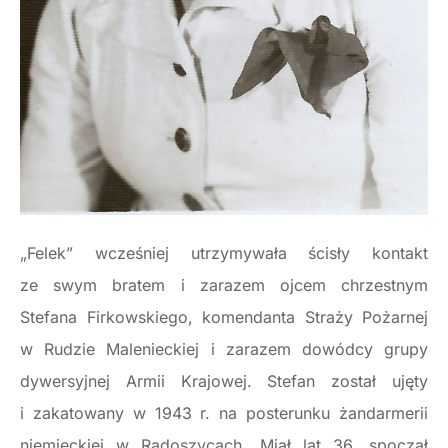
„Felek” wcześniej utrzymywała ścisły kontakt
ze swym bratem i zarazem ojcem chrzestnym
Stefana Firkowskiego, komendanta Straży Pożarnej
w Rudzie Malenieckiej i zarazem dowódcy grupy
dywersyjnej Armii Krajowej. Stefan został ujęty
i zakatowany w 1943 r. na posterunku żandarmerii
niemieckiej w Radoszycach. Miał lat 36, spoczął