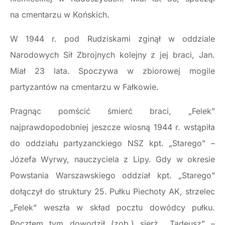
na cmentarzu w Końskich.
W 1944 r. pod Rudziskami zginął w oddziale
Narodowych Sił Zbrojnych kolejny z jej braci, Jan.
Miał 23 lata. Spoczywa w zbiorowej mogile
partyzantów na cmentarzu w Fałkowie.
Pragnąc pomścić śmierć braci, „Felek”
najprawdopodobniej jeszcze wiosną 1944 r. wstąpiła
do oddziału partyzanckiego NSZ kpt. „Starego” –
Józefa Wyrwy, nauczyciela z Lipy. Gdy w okresie
Powstania Warszawskiego oddział kpt. „Starego”
dołączył do struktury 25. Pułku Piechoty AK, strzelec
„Felek” weszła w skład pocztu dowódcy pułku.
Pocztem tym dowodził (zob.) sierż. „Tadeusz” –