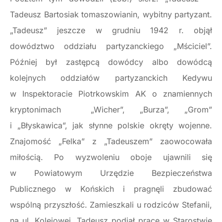
Tadeusz Bartosiak tomaszowianin, wybitny partyzant.
„Tadeusz” jeszcze w grudniu 1942 r. objął
dowództwo oddziału partyzanckiego „Mściciel”.
Później był zastępcą dowódcy albo dowódcą
kolejnych oddziałów partyzanckich Kedywu
w Inspektoracie Piotrkowskim AK o znamiennych
kryptonimach „Wicher”, „Burza”, „Grom”
i „Błyskawica”, jak słynne polskie okręty wojenne.
Znajomość „Felka” z „Tadeuszem” zaowocowała
miłością. Po wyzwoleniu oboje ujawnili się
w Powiatowym Urzędzie Bezpieczeństwa
Publicznego w Końskich i pragnęli zbudować
wspólną przyszłość. Zamieszkali u rodziców Stefanii,
na ul. Kolejowej. Tadeusz podjął pracę w Starostwie