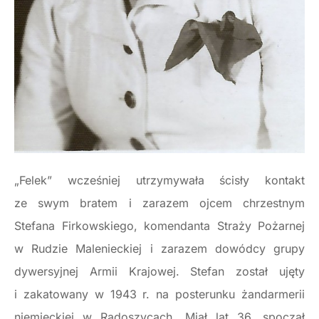
„Felek” wcześniej utrzymywała ścisły kontakt
ze swym bratem i zarazem ojcem chrzestnym
Stefana Firkowskiego, komendanta Straży Pożarnej
w Rudzie Malenieckiej i zarazem dowódcy grupy
dywersyjnej Armii Krajowej. Stefan został ujęty
i zakatowany w 1943 r. na posterunku żandarmerii
niemieckiej w Radoszycach. Miał lat 36, spoczął