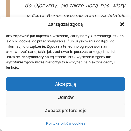
do Ojczyzny, ale także uczą nas wiary
w Pana Boga; ukazują nam, że istnieją
Zarządzaj zgodą
w życiu wartości, za które oddaje się
Aby zapewnić jak najlepsze wrażenia, korzystamy z technologii, takich
swoje życie.
jak pliki cookie, do przechowywania i/lub uzyskiwania dostępu do
informacji o urządzeniu. Zgoda na te technologie pozwoli nam
przetwarzać dane, takie jak zachowanie podczas przeglądania lub
unikalne identyfikatory na tej stronie. Brak wyrażenia zgody lub
wycofanie zgody może niekorzystnie wpłynąć na niektóre cechy i
funkcje.
Akceptuję
Odmów
Zobacz preferencje
Polityka plików cookies