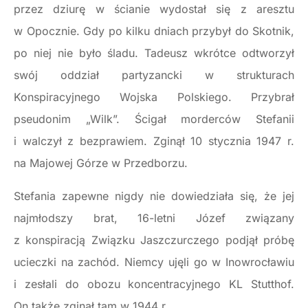
przez dziurę w ścianie wydostał się z aresztu
w Opocznie. Gdy po kilku dniach przybył do Skotnik,
po niej nie było śladu. Tadeusz wkrótce odtworzył
swój oddział partyzancki w strukturach
Konspiracyjnego Wojska Polskiego. Przybrał
pseudonim „Wilk”. Ścigał morderców Stefanii
i walczył z bezprawiem. Zginął 10 stycznia 1947 r.
na Majowej Górze w Przedborzu.
Stefania zapewne nigdy nie dowiedziała się, że jej
najmłodszy brat, 16-letni Józef związany
z konspiracją Związku Jaszczurczego podjął próbę
ucieczki na zachód. Niemcy ujęli go w Inowrocławiu
i zesłali do obozu koncentracyjnego KL Stutthof.
On także zginął tam w 1944 r.