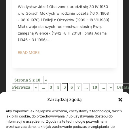
Władysław Józef Obarzanek urodził się 30 IV 1950
r. w Górach Mokrych w rodzinie Józefa (16 XI 1908
- 08 X 1970) i Felicji z Olczyków (1909 - 18 VII 1980).
Miał dwoje starszych rodzeństwa: siostrę Ewę,
zamężną Wiencek (1942 -8 III 2018) i brata Adama
(1946 - 3 I 1996)....
READ MORE
Strona 5 z 10
«
Pierwsza
«
...
3
4
5
6
7
...
10
...
»
Ostat
»
Zarządzaj zgodą
Aby zapewnić jak najlepsze wrażenia, korzystamy z technologii, takich
jak pliki cookie, do przechowywania i/lub uzyskiwania dostępu do
informacji o urządzeniu. Zgoda na te technologie pozwoli nam
przetwarzać dane, takie jak zachowanie podczas przeglądania lub