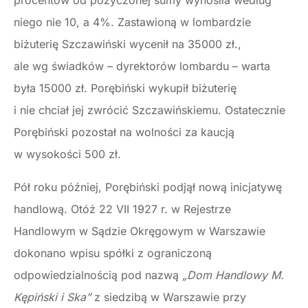
procentów od pożyczonej sumy wynosiła według
niego nie 10, a 4%. Zastawioną w lombardzie
biżuterię Szczawiński wycenił na 35000 zł.,
ale wg świadków – dyrektorów lombardu – warta
była 15000 zł. Porębiński wykupił biżuterię
i nie chciał jej zwrócić Szczawińskiemu. Ostatecznie
Porębiński pozostał na wolności za kaucją
w wysokości 500 zł.
Pół roku później, Porębiński podjął nową inicjatywę
handlową. Otóż 22 VII 1927 r. w Rejestrze
Handlowym w Sądzie Okręgowym w Warszawie
dokonano wpisu spółki z ograniczoną
odpowiedzialnością pod nazwą
„Dom Handlowy M.
Kępiński i Ska”
z siedzibą w Warszawie przy