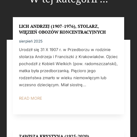
LICH ANDRZEJ (1907-1976), STOLARZ,
WIĘZIEŃ OBOZÓW KONCENTRACYJNYCH
sierpień 2025
Urodził się 31 X 1907 r. w Przedborzu w rodzinie
stolarza Andrzeja i Franciszki z Krakowiaków. Ojciec
pochodził z Kobieli Wielkich (pow. radomszczański),
matka była przedborzanką. Pięcioro jego
rodzeństwa zmarło w wieku niemowlęcym lub
wczesno dziecięcym. Miał siostrę...
READ MORE
ZAWISZA KRYSTYNA (1925-2020),