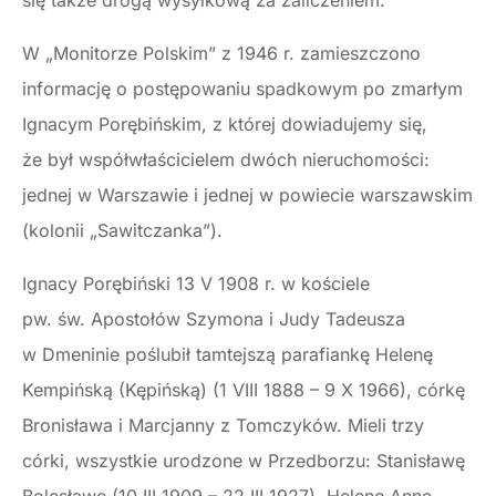
się także drogą wysyłkową za zaliczeniem.
W „Monitorze Polskim” z 1946 r. zamieszczono
informację o postępowaniu spadkowym po zmarłym
Ignacym Porębińskim, z której dowiadujemy się,
że był współwłaścicielem dwóch nieruchomości:
jednej w Warszawie i jednej w powiecie warszawskim
(kolonii „Sawitczanka”).
Ignacy Porębiński 13 V 1908 r. w kościele
pw. św. Apostołów Szymona i Judy Tadeusza
w Dmeninie poślubił tamtejszą parafiankę Helenę
Kempińską (Kępińską) (1 VIII 1888 – 9 X 1966), córkę
Bronisława i Marcjanny z Tomczyków. Mieli trzy
córki, wszystkie urodzone w Przedborzu: Stanisławę