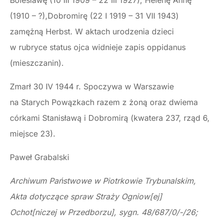
Bolesławę (10 III 1909 – 22 III 1927), Helenę Annę
(1910 – ?),Dobromirę (22 I 1919 – 31 VII 1943)
zamężną Herbst. W aktach urodzenia dzieci
w rubryce status ojca widnieje zapis oppidanus
(mieszczanin).
Zmarł 30 IV 1944 r. Spoczywa w Warszawie
na Starych Powązkach razem z żoną oraz dwiema
córkami Stanisławą i Dobromirą (kwatera 237, rząd 6,
miejsce 23).
Paweł Grabalski
Archiwum Państwowe w Piotrkowie Trybunalskim,
Akta dotyczące spraw Straży Ogniow[ej]
Ochot[niczej w Przedborzu], sygn. 48/687/0/-/26;