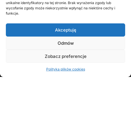
unikalne identyfikatory na tej stronie. Brak wyrażenia zgody lub
wycofanie zgody może niekorzystnie wpłynąć na niektóre cechy i
funkcje.
Akceptuję
Odmów
KONTAKT Z AUTOREM
Zobacz preferencje
Polityka plików cookies
FOLLOW
Copyright © 2008 - 2026 Wojciech Zawadzki | Opracowanie: