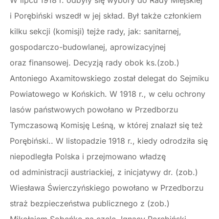
W lipcu 1918 r. odbyły się wybory do Rady Miejskiej
i Porębiński wszedł w jej skład. Był także członkiem
kilku sekcji (komisji) tejże rady, jak: sanitarnej,
gospodarczo-budowlanej, aprowizacyjnej
oraz finansowej. Decyzją rady obok ks.(zob.)
Antoniego Axamitowskiego został delegat do Sejmiku
Powiatowego w Końskich. W 1918 r., w celu ochrony
lasów państwowych powołano w Przedborzu
Tymczasową Komisję Leśną, w której znalazł się też
Porębiński.. W listopadzie 1918 r., kiedy odrodziła się
niepodległa Polska i przejmowano władzę
od administracji austriackiej, z inicjatywy dr. (zob.)
Wiesława Świerczyńskiego powołano w Przedborzu
straż bezpieczeństwa publicznego z (zob.)