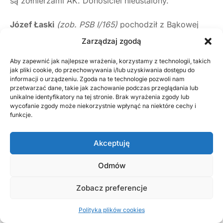
są żołnierzami AK. Donosiciel nieustalony.
Józef Łaski
(zob. PSB I/165)
pochodził z Bąkowej
Góry. Ożenił się u Krawczyków na Pohulance.
Zarządzaj zgodą
Podczas rewizji żandarmi znaleźli u niego broń, stąd
Aby zapewnić jak najlepsze wrażenia, korzystamy z technologii, takich
jak pliki cookie, do przechowywania i/lub uzyskiwania dostępu do
jako jedynemu spośród wtedy aresztowanych
informacji o urządzeniu. Zgoda na te technologie pozwoli nam
postawiono mu zarzut
„posiadania broni i udziału
przetwarzać dane, takie jak zachowanie podczas przeglądania lub
unikalne identyfikatory na tej stronie. Brak wyrażenia zgody lub
w napadach”.
Donos był więc trafiony. Donosiciel
wycofanie zgody może niekorzystnie wpłynąć na niektóre cechy i
funkcje.
nieustalony.
Akceptuję
Bednarz
Julian Skorupski
(zob. PSB I/219)
był
najstarszy z aresztowanych, miał 44 lata. Mieszkał
Odmów
przy ul. Leśnej 31. Postawiono mu zarzut
Zobacz preferencje
„przynależności do nielegalnej organizacji”.
Można
domniemać, iż poza donosem nie można mu było
Polityka plików cookies