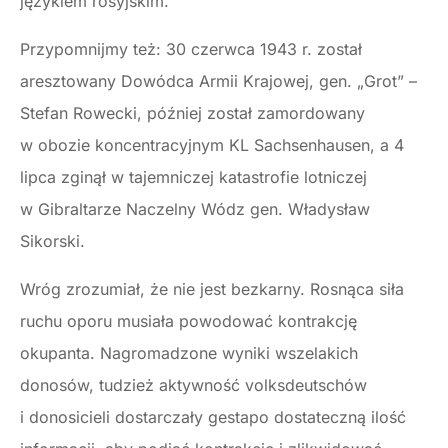
językiem rosyjskim.
Przypomnijmy też: 30 czerwca 1943 r. został
aresztowany Dowódca Armii Krajowej, gen. „Grot” –
Stefan Rowecki, później został zamordowany
w obozie koncentracyjnym KL Sachsenhausen, a 4
lipca zginął w tajemniczej katastrofie lotniczej
w Gibraltarze Naczelny Wódz gen. Władysław
Sikorski.
Wróg zrozumiał, że nie jest bezkarny. Rosnąca siła
ruchu oporu musiała powodować kontrakcję
okupanta. Nagromadzone wyniki wszelakich
donosów, tudzież aktywność volksdeutschów
i donosicieli dostarczały gestapo dostateczną ilość