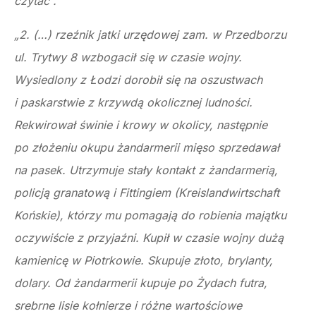
czytać”.
„2. (…) rzeźnik jatki urzędowej zam. w Przedborzu
ul. Trytwy 8 wzbogacił się w czasie wojny.
Wysiedlony z Łodzi dorobił się na oszustwach
i paskarstwie z krzywdą okolicznej ludności.
Rekwirował świnie i krowy w okolicy, następnie
po złożeniu okupu żandarmerii mięso sprzedawał
na pasek. Utrzymuje stały kontakt z żandarmerią,
policją granatową i Fittingiem (Kreislandwirtschaft
Końskie), którzy mu pomagają do robienia majątku
oczywiście z przyjaźni. Kupił w czasie wojny dużą
kamienicę w Piotrkowie. Skupuje złoto, brylanty,
dolary. Od żandarmerii kupuje po Żydach futra,
srebrne lisie kołnierze i różne wartościowe