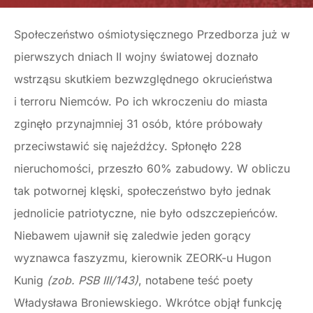
Społeczeństwo ośmiotysięcznego Przedborza już w
pierwszych dniach II wojny światowej doznało
wstrząsu skutkiem bezwzględnego okrucieństwa
i terroru Niemców. Po ich wkroczeniu do miasta
zginęło przynajmniej 31 osób, które próbowały
przeciwstawić się najeźdźcy. Spłonęło 228
nieruchomości, przeszło 60% zabudowy. W obliczu
tak potwornej klęski, społeczeństwo było jednak
jednolicie patriotyczne, nie było odszczepieńców.
Niebawem ujawnił się zaledwie jeden gorący
wyznawca faszyzmu, kierownik ZEORK-u Hugon
Kunig
(zob. PSB III/143)
, notabene teść poety
Władysława Broniewskiego. Wkrótce objął funkcję