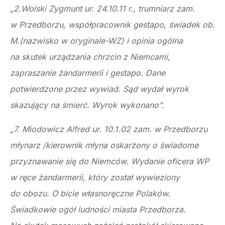
„2.Wolski Zygmunt ur. 24.10.11 r., trumniarz zam.
w Przedborzu, współpracownik gestapo, świadek ob.
M.(nazwisko w oryginale-WZ) i opinia ogólna
na skutek urządzania chrzcin z Niemcami,
zapraszanie żandarmerii i gestapo. Dane
potwierdzone przez wywiad. Sąd wydał wyrok
skazujący na śmierć. Wyrok wykonano”.
„7. Miodowicz Alfred ur. 10.1.02 zam. w Przedborzu
młynarz /kierownik młyna oskarżony o świadome
przyznawanie się do Niemców. Wydanie oficera WP
w ręce żandarmerii, który został wywieziony
do obozu. O bicie własnoręczne Polaków.
Świadkowie ogół ludności miasta Przedborza.