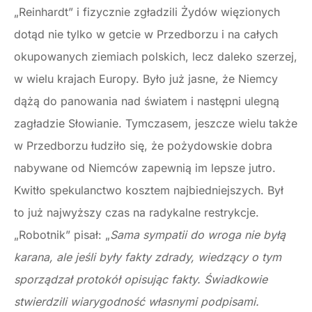
„Reinhardt” i fizycznie zgładzili Żydów więzionych
dotąd nie tylko w getcie w Przedborzu i na całych
okupowanych ziemiach polskich, lecz daleko szerzej,
w wielu krajach Europy. Było już jasne, że Niemcy
dążą do panowania nad światem i następni ulegną
zagładzie Słowianie. Tymczasem, jeszcze wielu także
w Przedborzu łudziło się, że pożydowskie dobra
nabywane od Niemców zapewnią im lepsze jutro.
Kwitło spekulanctwo kosztem najbiedniejszych. Był
to już najwyższy czas na radykalne restrykcje.
„Robotnik” pisał: „
Sama sympatii do wroga nie byłą
karana, ale jeśli były fakty zdrady, wiedzący o tym
sporządzał protokół opisując fakty. Świadkowie
stwierdzili wiarygodność własnymi podpisami.