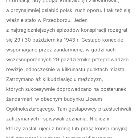
informacji, aby podjąć kontrakcję i zlikwidować,
a przynajmniej osłabić polski ruch oporu. I tak też się
właśnie stało w Przedborzu. Jeden
z najtragiczniejszych epizodów konspiracji rozegrał
się 29 i 30 października 1943 r. Gestapo koneckie
wspomagane przez żandarmerię, w godzinach
wczesnoporannych 29 października przeprowadziło
rewizje jednocześnie w kilkunastu punktach miasta.
Zatrzymano aż kilkudziesięciu mężczyzn,
których sukcesywnie doprowadzano na posterunek
żandarmerii w obecnym budynku Liceum
Ogólnokształcącego. Tam gestapowcy przesłuchiwali
zatrzymanych i spisywali zeznania. Nieliczni,
którzy zostali ujęci z bronią lub prasą konspiracyjną