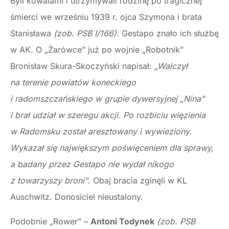
Byli kowalami i utrzymywali rodzinę po tragicznej
śmierci we wrześniu 1939 r. ojca Szymona i brata
Stanisława
(zob. PSB I/166)
. Gestapo znało ich służbę
w AK. O „Żarówce” już po wojnie „Robotnik”
Bronisław Skura-Skoczyński napisał:
„Walczył
na terenie powiatów koneckiego
i radomszczańskiego w grupie dywersyjnej „Nina”
i brał udział w szeregu akcji. Po rozbiciu więzienia
w Radomsku został aresztowany i wywieziony.
Wykazał się największym poświęceniem dla sprawy,
a badany przez Gestapo nie wydał nikogo
z towarzyszy broni”
. Obaj bracia zginęli w KL
Auschwitz. Donosiciel nieustalony.
Podobnie „Rower” –
Antoni Todynek
(zob. PSB