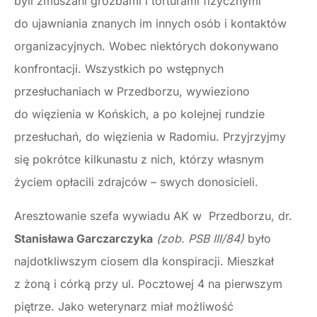
byli zmuszani groźbami i torturami fizycznymi
do ujawniania znanych im innych osób i kontaktów
organizacyjnych. Wobec niektórych dokonywano
konfrontacji. Wszystkich po wstępnych
przesłuchaniach w Przedborzu, wywieziono
do więzienia w Końskich, a po kolejnej rundzie
przesłuchań, do więzienia w Radomiu. Przyjrzyjmy
się pokrótce kilkunastu z nich, którzy własnym
życiem opłacili zdrajców – swych donosicieli.
Aresztowanie szefa wywiadu AK w Przedborzu, dr.
Stanisława Garczarczyka
(zob. PSB III/84)
było
najdotkliwszym ciosem dla konspiracji. Mieszkał
z żoną i córką przy ul. Pocztowej 4 na pierwszym
piętrze. Jako weterynarz miał możliwość