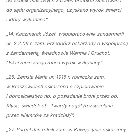
Na skutek masowych zażaleń protokół skierowano
do sądu organizacyjnego, uzyskano wyrok śmierci
i który wykonano”.
„14. Kaczmarek Józef współpracownik żandarmerii
ur. 2.2.06 r. zam. Przedbórz oskarżony o współpracę
z żandarmerią, świadkowie Warmia i Gruchot.
Oskarżenie zasądzone i wyrok wykonany”.
„25. Zemsta Maria ur. 1915 r. rolniczka zam.
w Kraszewicach oskarżona o szpiclowanie
i donosicielstwo np. o posiadanie broni przez ob.
Kłysa, świadek ob. Twardy i ogół /rozstrzelana
przez Niemców za kradzież/”.
„27. Purgał Jan rolnik zam. w Kawęczynie oskarżony