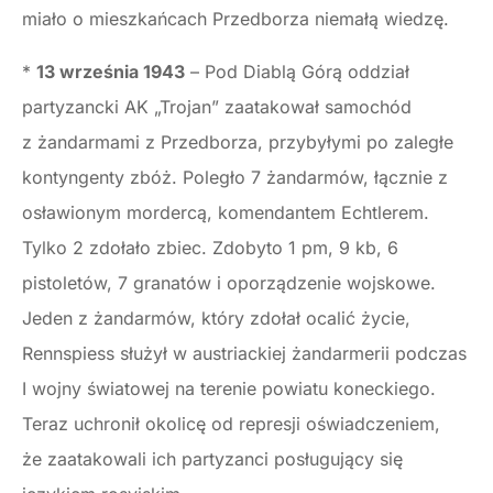
miało o mieszkańcach Przedborza niemałą wiedzę.
*
13 września 1943
– Pod Diablą Górą oddział
partyzancki AK „Trojan” zaatakował samochód
z żandarmami z Przedborza, przybyłymi po zaległe
kontyngenty zbóż. Poległo 7 żandarmów, łącznie z
osławionym mordercą, komendantem Echtlerem.
Tylko 2 zdołało zbiec. Zdobyto 1 pm, 9 kb, 6
pistoletów, 7 granatów i oporządzenie wojskowe.
Jeden z żandarmów, który zdołał ocalić życie,
Rennspiess służył w austriackiej żandarmerii podczas
I wojny światowej na terenie powiatu koneckiego.
Teraz uchronił okolicę od represji oświadczeniem,
że zaatakowali ich partyzanci posługujący się