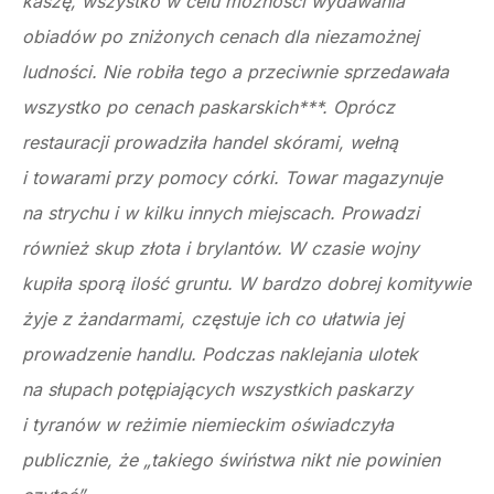
kaszę, wszystko w celu możności wydawania
obiadów po zniżonych cenach dla niezamożnej
ludności. Nie robiła tego a przeciwnie sprzedawała
wszystko po cenach paskarskich***. Oprócz
restauracji prowadziła handel skórami, wełną
i towarami przy pomocy córki. Towar magazynuje
na strychu i w kilku innych miejscach. Prowadzi
również skup złota i brylantów. W czasie wojny
kupiła sporą ilość gruntu. W bardzo dobrej komitywie
żyje z żandarmami, częstuje ich co ułatwia jej
prowadzenie handlu. Podczas naklejania ulotek
na słupach potępiających wszystkich paskarzy
i tyranów w reżimie niemieckim oświadczyła
publicznie, że „takiego świństwa nikt nie powinien