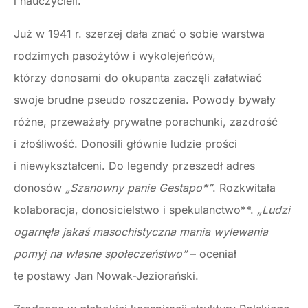
i nauczycieli.
Już w 1941 r. szerzej dała znać o sobie warstwa
rodzimych pasożytów i wykolejeńców,
którzy donosami do okupanta zaczęli załatwiać
swoje brudne pseudo roszczenia. Powody bywały
różne, przeważały prywatne porachunki, zazdrość
i złośliwość. Donosili głównie ludzie prości
i niewykształceni. Do legendy przeszedł adres
donosów
„Szanowny panie Gestapo*”
. Rozkwitała
kolaboracja, donosicielstwo i spekulanctwo**.
„Ludzi
ogarnęła jakaś masochistyczna mania wylewania
pomyj na własne społeczeństwo”
– oceniał
te postawy Jan Nowak-Jeziorański.