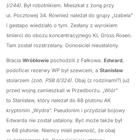
I/244)
. Był robotnikiem. Mieszkał z żoną przy
ul. Pocztowej 34. Również należał do grupy „Izabela”
i gestapo wiedziało o tym. Zesłany z wyrokiem
śmierci do obozu koncentracyjnego KL Gross Rosen.
Tam został rozstrzelany. Donosiciel nieustalony.
Bracia
Wróblowie
pochodzili z Fałkowa.
Edward
,
podoficer rezerwy WP był szewcem, a
Stanisław
stolarzem
(zob. PSB II/324).
Obaj (z rodzinami?) już
przed wojną zamieszkali w Przedborzu. „Wiór”
to Stanisław, który należał do 68 plutonu AK
kryptonim „Wydra”. Pseudonim i przydział bojowy
Edwarda nie został ustalony. Być może także był
w 68 plutonie. Niemcy mieli pewność, że obaj