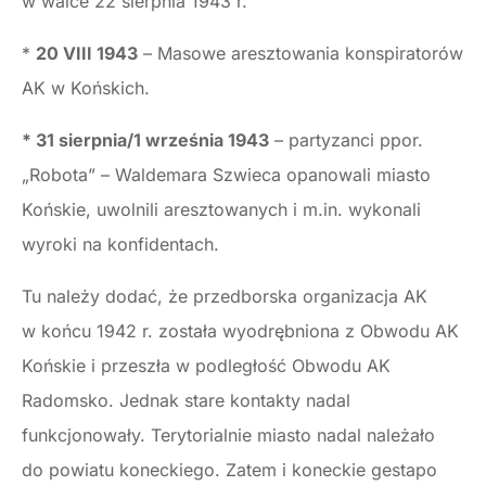
w walce 22 sierpnia 1943 r.
*
20 VIII 1943
– Masowe aresztowania konspiratorów
AK w Końskich.
* 31 sierpnia/1 września 1943
– partyzanci ppor.
„Robota” – Waldemara Szwieca opanowali miasto
Końskie, uwolnili aresztowanych i m.in. wykonali
wyroki na konfidentach.
Tu należy dodać, że przedborska organizacja AK
w końcu 1942 r. została wyodrębniona z Obwodu AK
Końskie i przeszła w podległość Obwodu AK
Radomsko. Jednak stare kontakty nadal
funkcjonowały. Terytorialnie miasto nadal należało
do powiatu koneckiego. Zatem i koneckie gestapo