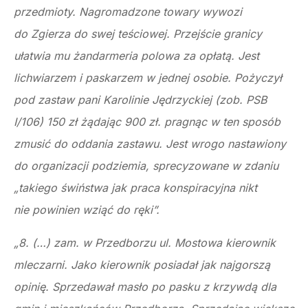
przedmioty. Nagromadzone towary wywozi
do Zgierza do swej teściowej. Przejście granicy
ułatwia mu żandarmeria polowa za opłatą. Jest
lichwiarzem i paskarzem w jednej osobie. Pożyczył
pod zastaw pani Karolinie Jędrzyckiej (zob. PSB
I/106) 150 zł żądając 900 zł. pragnąc w ten sposób
zmusić do oddania zastawu. Jest wrogo nastawiony
do organizacji podziemia, sprecyzowane w zdaniu
„takiego świństwa jak praca konspiracyjna nikt
nie powinien wziąć do ręki”.
„8. (…) zam. w Przedborzu ul. Mostowa kierownik
mleczarni. Jako kierownik posiadał jak najgorszą
opinię. Sprzedawał masło po pasku z krzywdą dla