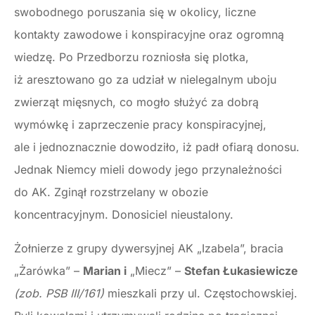
swobodnego poruszania się w okolicy, liczne
kontakty zawodowe i konspiracyjne oraz ogromną
wiedzę. Po Przedborzu rozniosła się plotka,
iż aresztowano go za udział w nielegalnym uboju
zwierząt mięsnych, co mogło służyć za dobrą
wymówkę i zaprzeczenie pracy konspiracyjnej,
ale i jednoznacznie dowodziło, iż padł ofiarą donosu.
Jednak Niemcy mieli dowody jego przynależności
do AK. Zginął rozstrzelany w obozie
koncentracyjnym. Donosiciel nieustalony.
Żołnierze z grupy dywersyjnej AK „Izabela”, bracia
„Żarówka” –
Marian i
„Miecz” –
Stefan Łukasiewicze
(zob. PSB III/161)
mieszkali przy ul. Częstochowskiej.