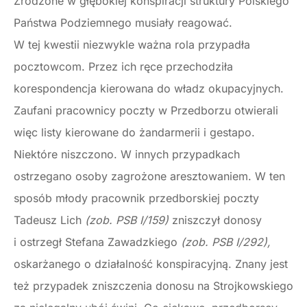
Zrodzone w głębokiej konspiracji struktury Polskiego
Państwa Podziemnego musiały reagować.
W tej kwestii niezwykle ważna rola przypadła
pocztowcom. Przez ich ręce przechodziła
korespondencja kierowana do władz okupacyjnych.
Zaufani pracownicy poczty w Przedborzu otwierali
więc listy kierowane do żandarmerii i gestapo.
Niektóre niszczono. W innych przypadkach
ostrzegano osoby zagrożone aresztowaniem. W ten
sposób młody pracownik przedborskiej poczty
Tadeusz Lich
(zob. PSB I/159)
zniszczył donosy
i ostrzegł Stefana Zawadzkiego
(zob. PSB I/292),
oskarżanego o działalność konspiracyjną. Znany jest
też przypadek zniszczenia donosu na Strojkowskiego