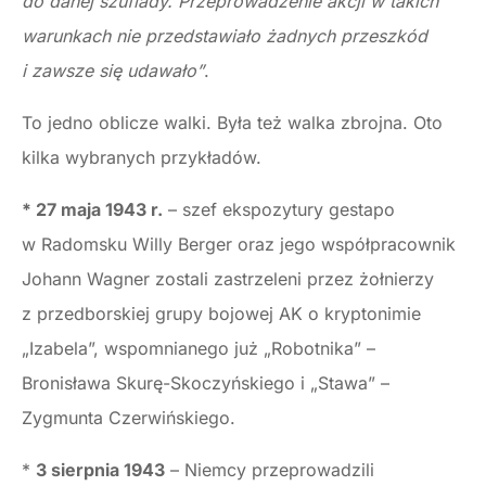
do danej szuflady. Przeprowadzenie akcji w takich
warunkach nie przedstawiało żadnych przeszkód
i zawsze się udawało”
.
To jedno oblicze walki. Była też walka zbrojna. Oto
kilka wybranych przykładów.
* 27 maja 1943 r.
– szef ekspozytury gestapo
w Radomsku Willy Berger oraz jego współpracownik
Johann Wagner zostali zastrzeleni przez żołnierzy
z przedborskiej grupy bojowej AK o kryptonimie
„Izabela”, wspomnianego już „Robotnika” –
Bronisława Skurę-Skoczyńskiego i „Stawa” –
Zygmunta Czerwińskiego.
*
3 sierpnia 1943
– Niemcy przeprowadzili