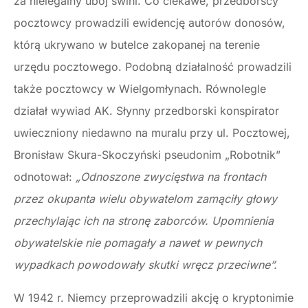
za nielegalny ubój świni. Co ciekawe, przedborscy
pocztowcy prowadzili ewidencję autorów donosów,
którą ukrywano w butelce zakopanej na terenie
urzędu pocztowego. Podobną działalność prowadzili
także pocztowcy w Wielgomłynach. Równolegle
działał wywiad AK. Słynny przedborski konspirator
uwieczniony niedawno na muralu przy ul. Pocztowej,
Bronisław Skura-Skoczyński pseudonim „Robotnik”
odnotował:
„Odnoszone zwycięstwa na frontach
przez okupanta wielu obywatelom zamąciły głowy
przechylając ich na stronę zaborców. Upomnienia
obywatelskie nie pomagały a nawet w pewnych
wypadkach powodowały skutki wręcz przeciwne”.
W 1942 r. Niemcy przeprowadzili akcję o kryptonimie