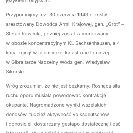
językiem rosyjskim.
Przypomnijmy też: 30 czerwca 1943 r. został
aresztowany Dowódca Armii Krajowej, gen. „Grot” –
Stefan Rowecki, później został zamordowany
w obozie koncentracyjnym KL Sachsenhausen, a 4
lipca zginął w tajemniczej katastrofie lotniczej
w Gibraltarze Naczelny Wódz gen. Władysław
Sikorski.
Wróg zrozumiał, że nie jest bezkarny. Rosnąca siła
ruchu oporu musiała powodować kontrakcję
okupanta. Nagromadzone wyniki wszelakich
donosów, tudzież aktywność volksdeutschów
i donosicieli dostarczały gestapo dostateczną ilość