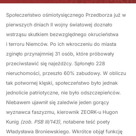
Społeczeństwo ośmiotysięcznego Przedborza już w
pierwszych dniach II wojny światowej doznało
wstrząsu skutkiem bezwzględnego okrucieństwa
i terroru Niemców. Po ich wkroczeniu do miasta
zginęło przynajmniej 31 osób, które próbowały
przeciwstawić się najeźdźcy. Spłonęło 228
nieruchomości, przeszło 60% zabudowy. W obliczu
tak potwornej klęski, społeczeństwo było jednak
jednolicie patriotyczne, nie było odszczepieńców.
Niebawem ujawnił się zaledwie jeden gorący
wyznawca faszyzmu, kierownik ZEORK-u Hugon
Kunig
(zob. PSB III/143)
, notabene teść poety
Władysława Broniewskiego. Wkrótce objął funkcję