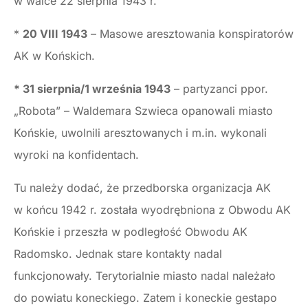
w walce 22 sierpnia 1943 r.
*
20 VIII 1943
– Masowe aresztowania konspiratorów
AK w Końskich.
* 31 sierpnia/1 września 1943
– partyzanci ppor.
„Robota” – Waldemara Szwieca opanowali miasto
Końskie, uwolnili aresztowanych i m.in. wykonali
wyroki na konfidentach.
Tu należy dodać, że przedborska organizacja AK
w końcu 1942 r. została wyodrębniona z Obwodu AK
Końskie i przeszła w podległość Obwodu AK
Radomsko. Jednak stare kontakty nadal
funkcjonowały. Terytorialnie miasto nadal należało
do powiatu koneckiego. Zatem i koneckie gestapo