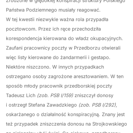
Zrodzone w głębokiej konspiracji struktury Polskiego
Państwa Podziemnego musiały reagować.
W tej kwestii niezwykle ważna rola przypadła
pocztowcom. Przez ich ręce przechodziła
korespondencja kierowana do władz okupacyjnych.
Zaufani pracownicy poczty w Przedborzu otwierali
więc listy kierowane do żandarmerii i gestapo.
Niektóre niszczono. W innych przypadkach
ostrzegano osoby zagrożone aresztowaniem. W ten
sposób młody pracownik przedborskiej poczty
Tadeusz Lich
(zob. PSB I/159)
zniszczył donosy
i ostrzegł Stefana Zawadzkiego
(zob. PSB I/292),
oskarżanego o działalność konspiracyjną. Znany jest
też przypadek zniszczenia donosu na Strojkowskiego