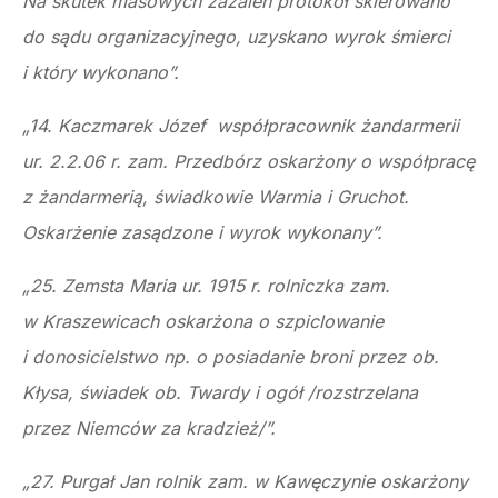
Na skutek masowych zażaleń protokół skierowano
do sądu organizacyjnego, uzyskano wyrok śmierci
i który wykonano”.
„14. Kaczmarek Józef współpracownik żandarmerii
ur. 2.2.06 r. zam. Przedbórz oskarżony o współpracę
z żandarmerią, świadkowie Warmia i Gruchot.
Oskarżenie zasądzone i wyrok wykonany”.
„25. Zemsta Maria ur. 1915 r. rolniczka zam.
w Kraszewicach oskarżona o szpiclowanie
i donosicielstwo np. o posiadanie broni przez ob.
Kłysa, świadek ob. Twardy i ogół /rozstrzelana
przez Niemców za kradzież/”.
„27. Purgał Jan rolnik zam. w Kawęczynie oskarżony