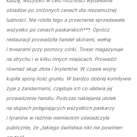
kaszę, wszystko w celu możności wydawania
obiadów po zniżonych cenach dla niezamożnej
ludności. Nie robiła tego a przeciwnie sprzedawała
wszystko po cenach paskarskich***. Oprócz
restauracji prowadziła handel skórami, wełną
i towarami przy pomocy córki. Towar magazynuje
na strychu i w kilku innych miejscach. Prowadzi
również skup złota i brylantów. W czasie wojny
kupiła sporą ilość gruntu. W bardzo dobrej komitywie
żyje z żandarmami, częstuje ich co ułatwia jej
prowadzenie handlu. Podczas naklejania ulotek
na słupach potępiających wszystkich paskarzy
i tyranów w reżimie niemieckim oświadczyła
publicznie, że „takiego świństwa nikt nie powinien