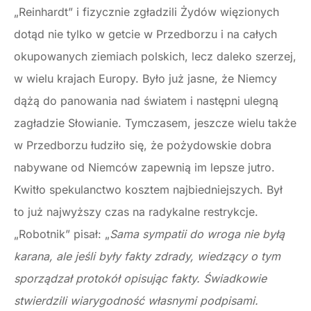
„Reinhardt” i fizycznie zgładzili Żydów więzionych
dotąd nie tylko w getcie w Przedborzu i na całych
okupowanych ziemiach polskich, lecz daleko szerzej,
w wielu krajach Europy. Było już jasne, że Niemcy
dążą do panowania nad światem i następni ulegną
zagładzie Słowianie. Tymczasem, jeszcze wielu także
w Przedborzu łudziło się, że pożydowskie dobra
nabywane od Niemców zapewnią im lepsze jutro.
Kwitło spekulanctwo kosztem najbiedniejszych. Był
to już najwyższy czas na radykalne restrykcje.
„Robotnik” pisał: „
Sama sympatii do wroga nie byłą
karana, ale jeśli były fakty zdrady, wiedzący o tym
sporządzał protokół opisując fakty. Świadkowie
stwierdzili wiarygodność własnymi podpisami.