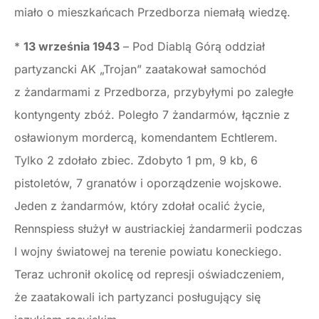
miało o mieszkańcach Przedborza niemałą wiedzę.
*
13 września 1943
– Pod Diablą Górą oddział
partyzancki AK „Trojan” zaatakował samochód
z żandarmami z Przedborza, przybyłymi po zaległe
kontyngenty zbóż. Poległo 7 żandarmów, łącznie z
osławionym mordercą, komendantem Echtlerem.
Tylko 2 zdołało zbiec. Zdobyto 1 pm, 9 kb, 6
pistoletów, 7 granatów i oporządzenie wojskowe.
Jeden z żandarmów, który zdołał ocalić życie,
Rennspiess służył w austriackiej żandarmerii podczas
I wojny światowej na terenie powiatu koneckiego.
Teraz uchronił okolicę od represji oświadczeniem,
że zaatakowali ich partyzanci posługujący się