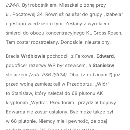
I/244)
. Był robotnikiem. Mieszkał z żoną przy
ul. Pocztowej 34. Również należał do grupy „Izabela”
i gestapo wiedziało o tym. Zesłany z wyrokiem
śmierci do obozu koncentracyjnego KL Gross Rosen.
Tam został rozstrzelany. Donosiciel nieustalony.
Bracia
Wróblowie
pochodzili z Fałkowa.
Edward
,
podoficer rezerwy WP był szewcem, a
Stanisław
stolarzem
(zob. PSB II/324).
Obaj (z rodzinami?) już
przed wojną zamieszkali w Przedborzu. „Wiór”
to Stanisław, który należał do 68 plutonu AK
kryptonim „Wydra”. Pseudonim i przydział bojowy
Edwarda nie został ustalony. Być może także był
w 68 plutonie. Niemcy mieli pewność, że obaj