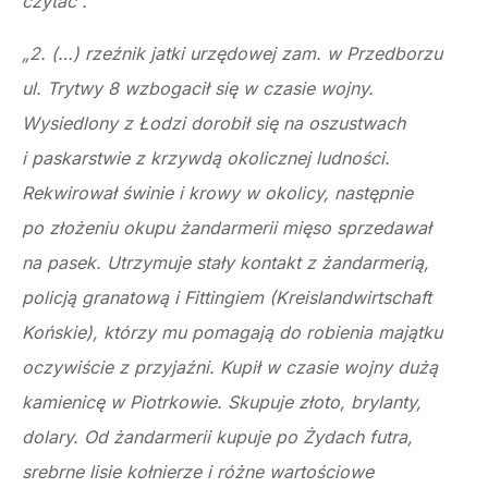
czytać”.
„2. (…) rzeźnik jatki urzędowej zam. w Przedborzu
ul. Trytwy 8 wzbogacił się w czasie wojny.
Wysiedlony z Łodzi dorobił się na oszustwach
i paskarstwie z krzywdą okolicznej ludności.
Rekwirował świnie i krowy w okolicy, następnie
po złożeniu okupu żandarmerii mięso sprzedawał
na pasek. Utrzymuje stały kontakt z żandarmerią,
policją granatową i Fittingiem (Kreislandwirtschaft
Końskie), którzy mu pomagają do robienia majątku
oczywiście z przyjaźni. Kupił w czasie wojny dużą
kamienicę w Piotrkowie. Skupuje złoto, brylanty,
dolary. Od żandarmerii kupuje po Żydach futra,
srebrne lisie kołnierze i różne wartościowe