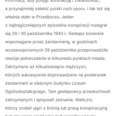
informacji, aby podjąć kontrakcję i zlikwidować,
a przynajmniej osłabić polski ruch oporu. I tak też się
właśnie stało w Przedborzu. Jeden
z najtragiczniejszych epizodów konspiracji rozegrał
się 29 i 30 października 1943 r. Gestapo koneckie
wspomagane przez żandarmerię, w godzinach
wczesnoporannych 29 października przeprowadziło
rewizje jednocześnie w kilkunastu punktach miasta.
Zatrzymano aż kilkudziesięciu mężczyzn,
których sukcesywnie doprowadzano na posterunek
żandarmerii w obecnym budynku Liceum
Ogólnokształcącego. Tam gestapowcy przesłuchiwali
zatrzymanych i spisywali zeznania. Nieliczni,
którzy zostali ujęci z bronią lub prasą konspiracyjną