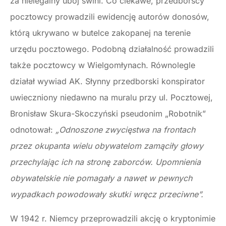
za nielegalny ubój świni. Co ciekawe, przedborscy
pocztowcy prowadzili ewidencję autorów donosów,
którą ukrywano w butelce zakopanej na terenie
urzędu pocztowego. Podobną działalność prowadzili
także pocztowcy w Wielgomłynach. Równolegle
działał wywiad AK. Słynny przedborski konspirator
uwieczniony niedawno na muralu przy ul. Pocztowej,
Bronisław Skura-Skoczyński pseudonim „Robotnik”
odnotował:
„Odnoszone zwycięstwa na frontach
przez okupanta wielu obywatelom zamąciły głowy
przechylając ich na stronę zaborców. Upomnienia
obywatelskie nie pomagały a nawet w pewnych
wypadkach powodowały skutki wręcz przeciwne”.
W 1942 r. Niemcy przeprowadzili akcję o kryptonimie