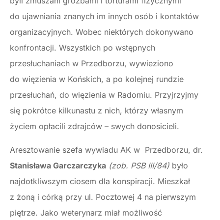
byli zmuszani groźbami i torturami fizycznymi
do ujawniania znanych im innych osób i kontaktów
organizacyjnych. Wobec niektórych dokonywano
konfrontacji. Wszystkich po wstępnych
przesłuchaniach w Przedborzu, wywieziono
do więzienia w Końskich, a po kolejnej rundzie
przesłuchań, do więzienia w Radomiu. Przyjrzyjmy
się pokrótce kilkunastu z nich, którzy własnym
życiem opłacili zdrajców – swych donosicieli.
Aresztowanie szefa wywiadu AK w Przedborzu, dr.
Stanisława Garczarczyka
(zob. PSB III/84)
było
najdotkliwszym ciosem dla konspiracji. Mieszkał
z żoną i córką przy ul. Pocztowej 4 na pierwszym
piętrze. Jako weterynarz miał możliwość