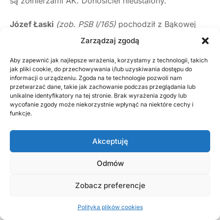
są żołnierzami AK. Donosiciel nieustalony.
Józef Łaski
(zob. PSB I/165)
pochodził z Bąkowej
Góry. Ożenił się u Krawczyków na Pohulance.
Zarządzaj zgodą
Podczas rewizji żandarmi znaleźli u niego broń, stąd
Aby zapewnić jak najlepsze wrażenia, korzystamy z technologii, takich
jak pliki cookie, do przechowywania i/lub uzyskiwania dostępu do
jako jedynemu spośród wtedy aresztowanych
informacji o urządzeniu. Zgoda na te technologie pozwoli nam
postawiono mu zarzut
„posiadania broni i udziału
przetwarzać dane, takie jak zachowanie podczas przeglądania lub
unikalne identyfikatory na tej stronie. Brak wyrażenia zgody lub
w napadach”.
Donos był więc trafiony. Donosiciel
wycofanie zgody może niekorzystnie wpłynąć na niektóre cechy i
funkcje.
nieustalony.
Akceptuję
Bednarz
Julian Skorupski
(zob. PSB I/219)
był
najstarszy z aresztowanych, miał 44 lata. Mieszkał
Odmów
przy ul. Leśnej 31. Postawiono mu zarzut
Zobacz preferencje
„przynależności do nielegalnej organizacji”.
Można
domniemać, iż poza donosem nie można mu było
Polityka plików cookies