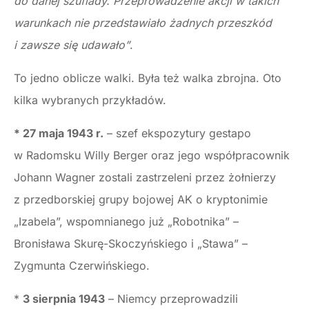
do danej szuflady. Przeprowadzenie akcji w takich
warunkach nie przedstawiało żadnych przeszkód
i zawsze się udawało”
.
To jedno oblicze walki. Była też walka zbrojna. Oto
kilka wybranych przykładów.
* 27 maja 1943 r.
– szef ekspozytury gestapo
w Radomsku Willy Berger oraz jego współpracownik
Johann Wagner zostali zastrzeleni przez żołnierzy
z przedborskiej grupy bojowej AK o kryptonimie
„Izabela”, wspomnianego już „Robotnika” –
Bronisława Skurę-Skoczyńskiego i „Stawa” –
Zygmunta Czerwińskiego.
*
3 sierpnia 1943
– Niemcy przeprowadzili