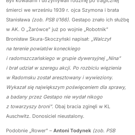
Byli kowalami i utrzymywali rodzinę po tragicznej
śmierci we wrześniu 1939 r. ojca Szymona i brata
Stanisława
(zob. PSB I/166)
. Gestapo znało ich służbę
w AK. O „Żarówce” już po wojnie „Robotnik”
Bronisław Skura-Skoczyński napisał:
„Walczył
na terenie powiatów koneckiego
i radomszczańskiego w grupie dywersyjnej „Nina”
i brał udział w szeregu akcji. Po rozbiciu więzienia
w Radomsku został aresztowany i wywieziony.
Wykazał się największym poświęceniem dla sprawy,
a badany przez Gestapo nie wydał nikogo
z towarzyszy broni”
. Obaj bracia zginęli w KL
Auschwitz. Donosiciel nieustalony.
Podobnie „Rower” –
Antoni Todynek
(zob. PSB