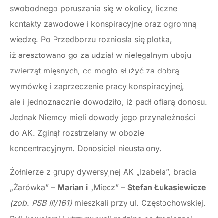
swobodnego poruszania się w okolicy, liczne
kontakty zawodowe i konspiracyjne oraz ogromną
wiedzę. Po Przedborzu rozniosła się plotka,
iż aresztowano go za udział w nielegalnym uboju
zwierząt mięsnych, co mogło służyć za dobrą
wymówkę i zaprzeczenie pracy konspiracyjnej,
ale i jednoznacznie dowodziło, iż padł ofiarą donosu.
Jednak Niemcy mieli dowody jego przynależności
do AK. Zginął rozstrzelany w obozie
koncentracyjnym. Donosiciel nieustalony.
Żołnierze z grupy dywersyjnej AK „Izabela”, bracia
„Żarówka” –
Marian i
„Miecz” –
Stefan Łukasiewicze
(zob. PSB III/161)
mieszkali przy ul. Częstochowskiej.