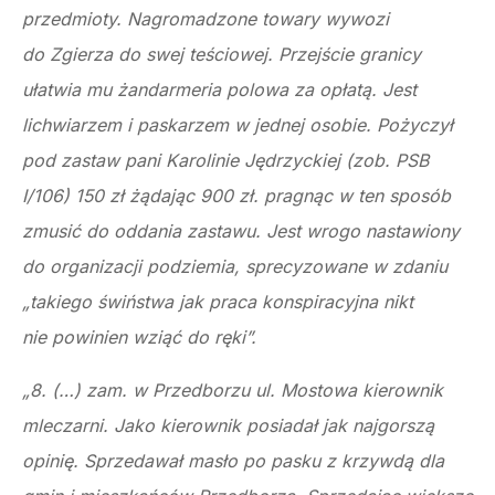
przedmioty. Nagromadzone towary wywozi
do Zgierza do swej teściowej. Przejście granicy
ułatwia mu żandarmeria polowa za opłatą. Jest
lichwiarzem i paskarzem w jednej osobie. Pożyczył
pod zastaw pani Karolinie Jędrzyckiej (zob. PSB
I/106) 150 zł żądając 900 zł. pragnąc w ten sposób
zmusić do oddania zastawu. Jest wrogo nastawiony
do organizacji podziemia, sprecyzowane w zdaniu
„takiego świństwa jak praca konspiracyjna nikt
nie powinien wziąć do ręki”.
„8. (…) zam. w Przedborzu ul. Mostowa kierownik
mleczarni. Jako kierownik posiadał jak najgorszą
opinię. Sprzedawał masło po pasku z krzywdą dla