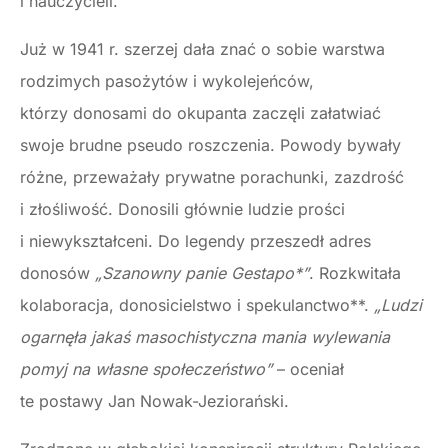
i nauczycieli.
Już w 1941 r. szerzej dała znać o sobie warstwa
rodzimych pasożytów i wykolejeńców,
którzy donosami do okupanta zaczęli załatwiać
swoje brudne pseudo roszczenia. Powody bywały
różne, przeważały prywatne porachunki, zazdrość
i złośliwość. Donosili głównie ludzie prości
i niewykształceni. Do legendy przeszedł adres
donosów
„Szanowny panie Gestapo*”
. Rozkwitała
kolaboracja, donosicielstwo i spekulanctwo**.
„Ludzi
ogarnęła jakaś masochistyczna mania wylewania
pomyj na własne społeczeństwo”
– oceniał
te postawy Jan Nowak-Jeziorański.