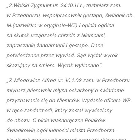
„2.Wolski Zygmunt ur. 24.10.11 r., trumniarz zam.
w Przedborzu, współpracownik gestapo, świadek ob.
M.(nazwisko w oryginale-WZ) i opinia ogólna
na skutek urządzania chrzcin z Niemcami,
zapraszanie żandarmerii i gestapo. Dane
potwierdzone przez wywiad. Sąd wydał wyrok
skazujący na śmierć. Wyrok wykonano”.
„7. Miodowicz Alfred ur. 10.1.02 zam. w Przedborzu
młynarz /kierownik młyna oskarżony o świadome
przyznawanie się do Niemców. Wydanie oficera WP
w ręce żandarmerii, który został wywieziony
do obozu. O bicie własnoręczne Polaków.
Świadkowie ogół ludności miasta Przedborza.