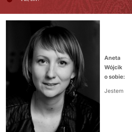
Aneta
Wójcik
o sobie:
Jestem