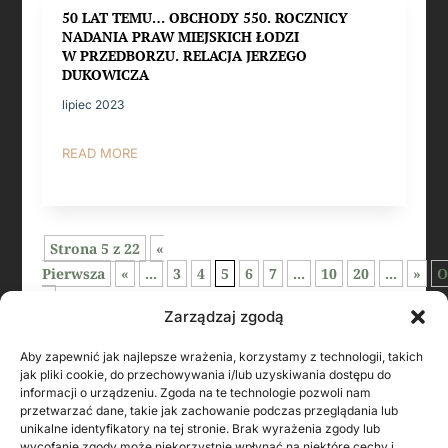
50 LAT TEMU… OBCHODY 550. ROCZNICY
NADANIA PRAW MIEJSKICH ŁODZI
W PRZEDBORZU. RELACJA JERZEGO
DUKOWICZA
lipiec 2023
READ MORE
Strona 5 z 22
«
Pierwsza
«
...
3
4
5
6
7
...
10
20
...
»
O
»
Zarządzaj zgodą
Aby zapewnić jak najlepsze wrażenia, korzystamy z technologii, takich
jak pliki cookie, do przechowywania i/lub uzyskiwania dostępu do
informacji o urządzeniu. Zgoda na te technologie pozwoli nam
przetwarzać dane, takie jak zachowanie podczas przeglądania lub
unikalne identyfikatory na tej stronie. Brak wyrażenia zgody lub
wycofanie zgody może niekorzystnie wpłynąć na niektóre cechy i