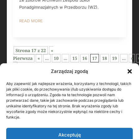
Ze zbiorów Archiwum Zespołu Szkół
Ponadgimnazjalnych w Przedborzu (WZ).
READ MORE
Strona 17 z 22
«
Pierwsza
«
...
10
...
15
16
17
18
19
...
»
»
Zarządzaj zgodą
Aby zapewnić jak najlepsze wrażenia, korzystamy z technologii, takich
jak pliki cookie, do przechowywania i/lub uzyskiwania dostępu do
informacji o urządzeniu. Zgoda na te technologie pozwoli nam
przetwarzać dane, takie jak zachowanie podczas przeglądania lub
unikalne identyfikatory na tej stronie. Brak wyrażenia zgody lub
wycofanie zgody może niekorzystnie wpłynąć na niektóre cechy i
funkcje.
KONTAKT Z AUTOREM
Akceptuję