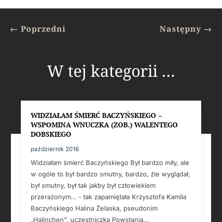
←
Poprzedni
Następny
→
W tej kategorii …
WIDZIAŁAM ŚMIERĆ BACZYŃSKIEGO –
WSPOMINA WNUCZKA (ZOB.) WALENTEGO
DOBSKIEGO
październik 2016
Widziałam śmierć Baczyńskiego Był bardzo miły, ale
w ogóle to był bardzo smutny, bardzo, źle wyglądał,
był smutny, był tak jakby był człowiekiem
przerażonym… - tak zapamiętała Krzysztofa Kamila
Baczyńskiego Halina Żelaska, pseudonim
„Halinchen”, uczestniczka Powstania...