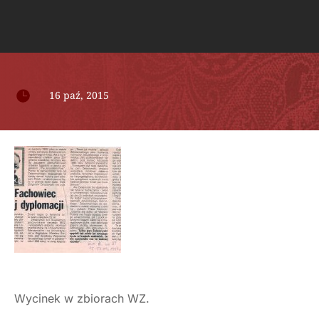

16 paź, 2015
Wycinek w zbiorach WZ.