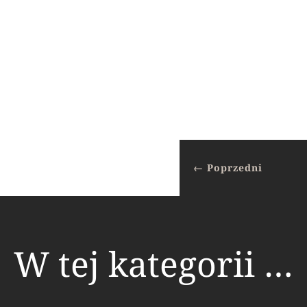
←
Poprzedni
W tej kategorii …