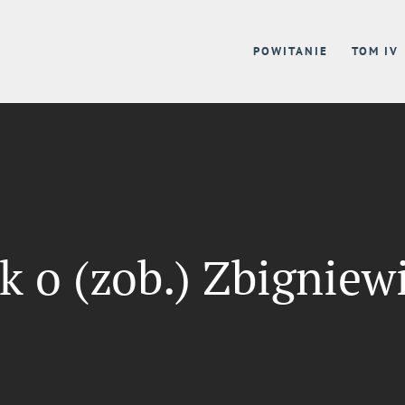
POWITANIE
TOM IV
k o (zob.) Zbigniew