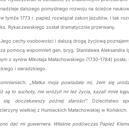
nadzieje dalszego pomyślnego rozwoju na ścieżce nauko
w tymże 1773 r. papież rozwiązał zakon jezuitów. I tak r
ks. Rykaczewskiego został dramatycznie przerwany.
Jego cechy osobowości i dalszą drogę życiową poznajem
za pomocą wspomnień gen. bryg. Stanisława Aleksandra 
nym z synów Mikołaja Małachowskiego (1730-1784) posła, 
kiego i sieradzkiego.
pomnieniach:
„Matka moja powiadała mi, żem się urodz
ż są to suchoty, nie wróżyli mi też życia, kazali mnie ką
 się, doczekawszy późnej starości”.
Dzieciństwo s
clerzyny wielkiej z Humieckich Małachowskiej w Końskich.
iono dać mi guwernera. Właśnie podówczas Papież Kleme