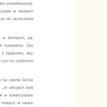
yłem przestraszony,
rzystał w naukach
r aż do ukończenia
i w Końskich, jak
h kwartalnie. Zaś
 z żądaniem, aby
i czci ku rodzicom
e na Jasnej Górze
dy
„w lekcjach była
hał w towarzystwie
 miejsce w nauce