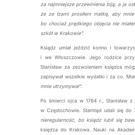
za najmniejsze przewinienia biją, a ja os
że ze łzami prosiłem matkę, aby mnie
bo chociaż prędkiego objęcia nie miałe
szkół w Krakowie”.
Ksiądz umiał jeździć konno i towarzy
i we Włoszczowie. Jego rodzice przys
Stanisław za zezwoleniem księdza mó
zapisywał wszelkie wydatki i za co. Mia
mnie utrzymywał”.
Po śmierci ojca w 1784 r., Stanisław 
w Częstochowie. Stamtąd udali się do Ż
nieregularność, bo ksiądz lubił się baw
księdza do Krakowa. Nauki na Akademi