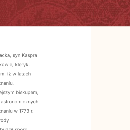
iecka, syn Kaspra
kowie, kleryk.
m, iż w latach
naniu.
iejszym biskupem,
 astronomicznych.
naniu w 1773 r.
młody
budził spore