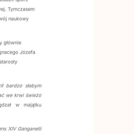
wej. Tymczasem
ozwój naukowy
y głównie
Ignacego Józefa
starosty
ił bardzo słabym
pać we krwi świeżo
pędzał w majątku
ns XIV Ganganelli