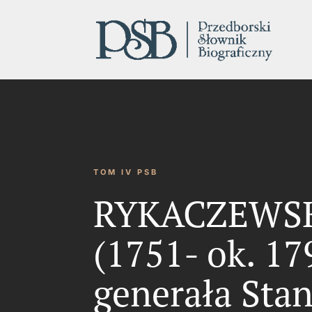
TOM IV PSB
RYKACZEWSKI
(1751- ok. 17
generała Sta