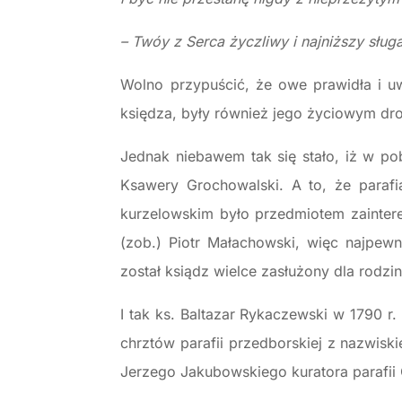
– Twóy z Serca życzliwy i najniższy sług
Wolno przypuścić, że owe prawidła i uw
księdza, były również jego życiowym d
Jednak niebawem tak się stało, iż w pob
Ksawery Grochowalski. A to, że parafi
kurzelowskim było przedmiotem zainter
(zob.) Piotr Małachowski, więc najpewn
został ksiądz wielce zasłużony dla rodzin
I tak ks. Baltazar Rykaczewski w 1790 r
chrztów parafii przedborskiej z nazwis
Jerzego Jakubowskiego kuratora parafii