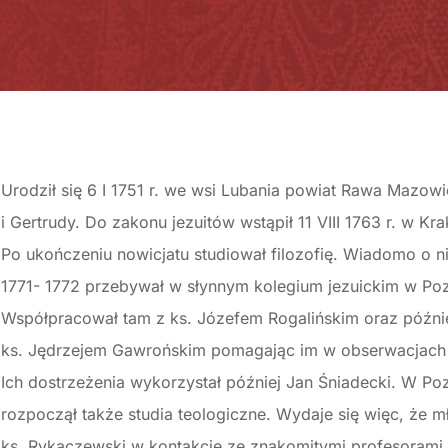
Urodził się 6 I 1751 r. we wsi Lubania powiat Rawa Mazow
i Gertrudy. Do zakonu jezuitów wstąpił 11 VIII 1763 r. w Kra
Po ukończeniu nowicjatu studiował filozofię. Wiadomo o ni
1771- 1772 przebywał w słynnym kolegium jezuickim w Poz
Współpracował tam z ks. Józefem Rogalińskim oraz późn
ks. Jędrzejem Gawrońskim pomagając im w obserwacjach
Ich dostrzeżenia wykorzystał później Jan Śniadecki. W Poz
rozpoczął także studia teologiczne. Wydaje się więc, że 
ks. Rykaczewski w kontakcie ze znakomitymi profesorami 