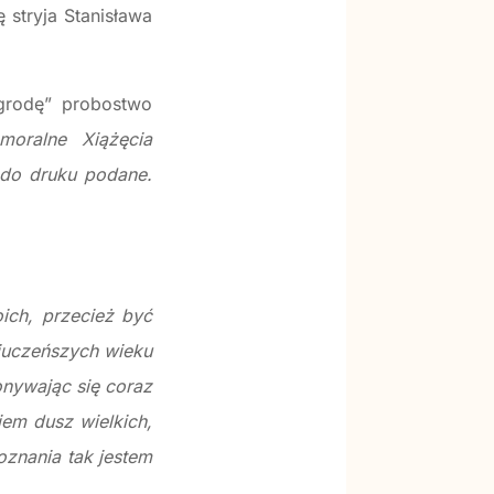
stryja Stanisława
grodę” probostwo
moralne Xiążęcia
 do druku podane.
ich, przecież być
juczeńszych wieku
onywając się coraz
em dusz wielkich,
oznania tak jestem