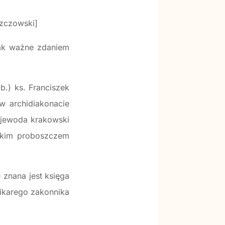
szczowski]
tak ważne zdaniem
b.) ks. Franciszek
w archidiakonacie
ojewoda krakowski
rskim proboszczem
 znana jest księga
wikarego zakonnika