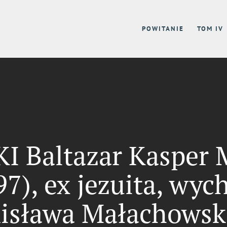
POWITANIE
TOM IV
 Baltazar Kasper 
97), ex jezuita, wy
nisława Małachowsk