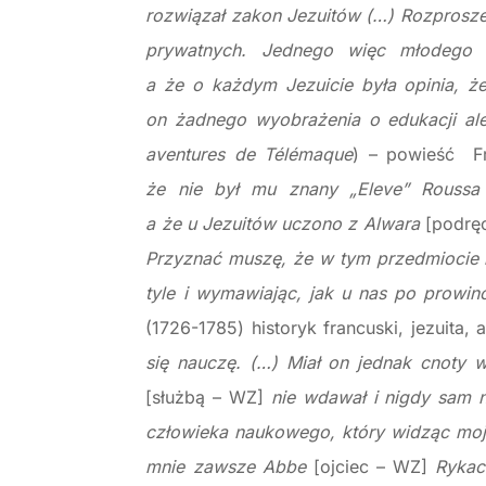
rozwiązał zakon Jezuitów (…) Rozprosze
prywatnych. Jednego więc młodego 
a że o każdym Jezuicie była opinia, ż
on żadnego wyobrażenia o edukacji a
aventures de Télémaque
) – powieść Fr
że nie był mu znany „Eleve” Rouss
a że u Jezuitów uczono z Alwara
[podręc
Przyznać muszę, że w tym przedmiocie n
tyle i wymawiając, jak u nas po prowin
(1726-1785) historyk francuski, jezuita,
się nauczę. (…) Miał on jednak cnoty 
[służbą – WZ]
nie wdawał i nigdy sam n
człowieka naukowego, który widząc moje 
mnie zawsze Abbe
[ojciec – WZ]
Rykacz