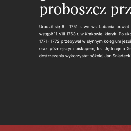
proboszcz pr
Urodził się 6 I 1751 r. we wsi Lubania powi
wstąpił 11 VIII 1763 r. w Krakowie, kleryk. Po u
1771- 1772 przebywał w słynnym kolegium jezu
oraz późniejszym biskupem, ks. Jędrzejem G
dostrzeżenia wykorzystał później Jan Śniadecki