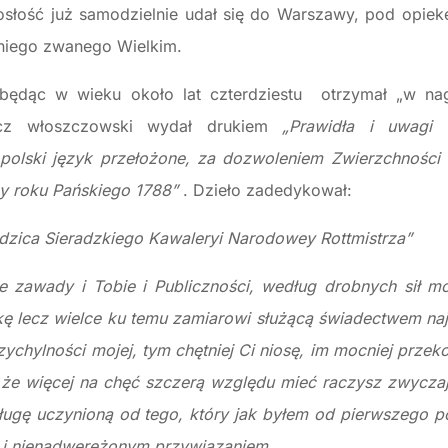
łość już samodzielnie udał się do Warszawy, pod opiekę 
niego zwanego Wielkim.
będąc w wieku około lat czterdziestu otrzymał „w na
cz włoszczowski wydał drukiem
„Prawidła i uwagi 
 polski język przełożone, za dozwoleniem Zwierzchności
y roku Pańskiego 1788”
. Dzieło zadedykował:
zica Sieradzkiego Kawaleryi Narodowey Rottmistrza”
e zawady i Tobie i Publiczności, według drobnych sił mo
kę lecz wielce ku temu zamiarowi służącą świadectwem na
zychylności mojej, tym chętniej Ci niosę, im mocniej przek
że więcej na chęć szczerą względu mieć raczysz zwyczaj
sługę uczynioną od tego, który jak byłem od pierwszego p
ym i nienadwerężonym przywiązaniem