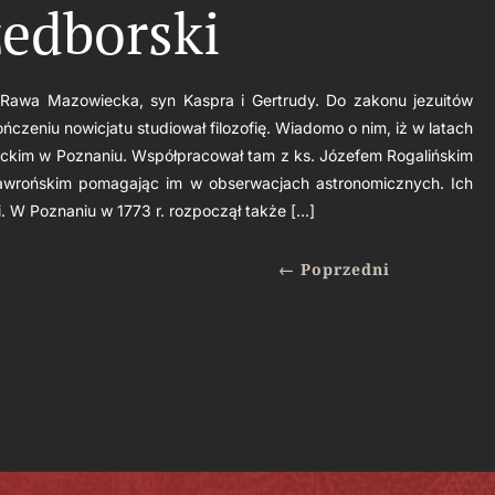
zedborski
at Rawa Mazowiecka, syn Kaspra i Gertrudy. Do zakonu jezuitów
kończeniu nowicjatu studiował filozofię. Wiadomo o nim, iż w latach
ickim w Poznaniu. Współpracował tam z ks. Józefem Rogalińskim
awrońskim pomagając im w obserwacjach astronomicznych. Ich
. W Poznaniu w 1773 r. rozpoczął także […]
←
Poprzedni