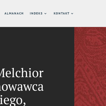
ALMANACH
INDEKS
KONTAKT
Melchior
chowawca
iego,