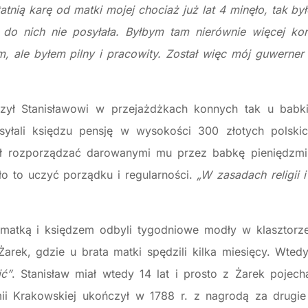
tatnią karę od matki mojej chociaż już lat 4 minęło, tak b
 do nich nie posyłała. Byłbym tam nierównie więcej ko
m, ale byłem pilny i pracowity. Został więc mój guwerne
szył Stanisławowi w przejażdżkach konnych tak u babk
yłali księdzu pensję w wysokości 300 złotych polskic
gł rozporządzać darowanymi mu przez babkę pieniędzmi
ło to uczyć porządku i regularności.
„W zasadach religii 
z matką i księdzem odbyli tygodniowe modły w klasztorz
arek, gdzie u brata matki spędzili kilka miesięcy. Wte
ić”
. Stanisław miał wtedy 14 lat i prosto z Żarek pojec
i Krakowskiej ukończył w 1788 r. z nagrodą za drugie