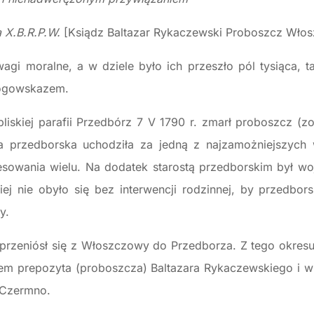
a X.B.R.P.W.
[Ksiądz Baltazar Rykaczewski Proboszcz Wło
agi moralne, a w dziele było ich przeszło pól tysiąca, 
rogowskazem.
liskiej parafii Przedbórz 7 V 1790 r. zmarł proboszcz (zo
a przedborska uchodziła za jedną z najzamożniejszych 
esowania wielu. Na dodatek starostą przedborskim był w
iej nie obyło się bez interwencji rodzinnej, by przedbo
y.
. przeniósł się z Włoszczowy do Przedborza. Z tego okresu
kiem prepozyta (proboszcza) Baltazara Rykaczewskiego i 
 Czermno.