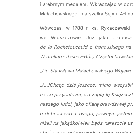
i srebrnym medalem. Wkraczając w doros
Małachowskiego, marszałka Sejmu 4-Let
Wówczas, w 1788 r. ks. Rykaczewski 
we Włoszczowie. Już jako probosz
de la Rochefoucauld z francuskiego na
W drukarni Jasney-Góry Częstochowskie
„Do Stanisława Małachowskiego Wojewod
„(…)Chcąc dziś jeszcze, mimo wszystki
na co przydatnym, szczupłą tę Książecz
naszego ludzi, jako ofiarę prawdziwej pr
o dobroci serca Twego, pewnym jestem 
niżeli na jakążkolwiek bądż nareszcie u
i być nie przestanę nigdy z nieprzeżyt