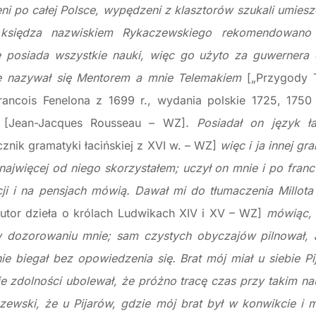
ni po całej Polsce, wypędzeni z klasztorów szukali umie
księdza nazwiskiem Rykaczewskiego rekomendowano
e posiada wszystkie nauki, więc go użyto za guwernera 
le nazywał się Mentorem a mnie Telemakiem
[„Przygody 
ancois Fenelona z 1699 r., wydania polskie 1725, 175
a
[Jean-Jacques Rousseau – WZ]
. Posiadał on język ła
znik gramatyki łacińskiej z XVI w. – WZ]
więc i ja innej gr
ajwięcej od niego skorzystałem; uczył on mnie i po fran
cji i na pensjach mówią. Dawał mi do tłumaczenia Millot
 autor dzieła o królach Ludwikach XIV i XV – WZ]
mówiąc, ż
w dozorowaniu mnie; sam czystych obyczajów pilnował, a
ie biegał bez opowiedzenia się. Brat mój miał u siebie Pi
zdolności ubolewał, że próżno tracę czas przy takim nau
ewski, że u Pijarów, gdzie mój brat był w konwikcie i 