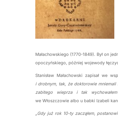
Małachowskiego (1770-1849). Był on jed
opoczyńskiego, później wojewody łęczyc
Stanisław Małachowski zapisał we ws
i drobnym, tak, że doktorowie mniemali i
zabitego wieprza i tak wychowałem
we Włoszczowie albo u babki Izabeli kan
„Gdy już rok 10-ty zacząłem, postanow