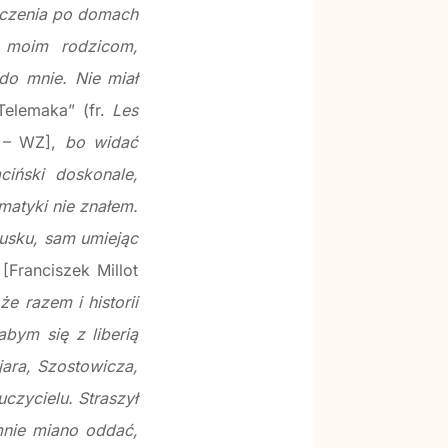
szczenia po domach
 moim rodzicom,
do mnie. Nie miał
Telemaka” (fr.
Les
0 – WZ],
bo widać
ciński doskonale,
amatyki nie znałem.
cusku, sam umiejąc
a
[Franciszek Millot
e razem i historii
bym się z liberią
jara, Szostowicza,
czycielu. Straszył
mnie miano oddać,