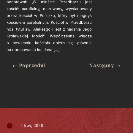
odnotował: „W mieście Przedborzu jest
kościół parafialny, murowany, wywianowa­ny
przez kościół w Policzku, który był niegdyś
kościołem parafialnym. Kościół w Przedborzu
nosi tytuł św. Aleksego i jest z nadania Jego
Kró­lewskiej Mości”. Współczesna wiedza
o powstaniu kościoła opiera się głównie
na opracowaniu ks. Jana […]
←
Poprzedni
Następny
→

4 kwi, 2026