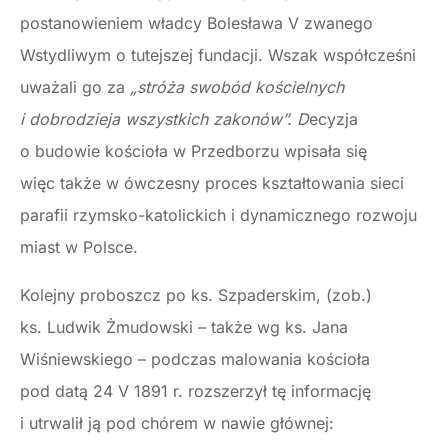
postanowieniem władcy Bolesława V zwanego
Wstydliwym o tutejszej fundacji. Wszak współcześni
uważali go za
„stróża swobód kościelnych
i dobrodzieja wszystkich zakonów”. D
ecyzja
o budowie kościoła w Przedborzu wpisała się
więc także w ówczesny proces kształtowania sieci
parafii rzymsko-katolickich i dynamicznego rozwoju
miast w Polsce.
Kolejny proboszcz po ks. Szpaderskim, (zob.)
ks. Ludwik Żmudowski – także wg ks. Jana
Wiśniewskiego – podczas malowania kościoła
pod datą 24 V 1891 r. rozszerzył tę informację
i utrwalił ją pod chórem w nawie głównej: