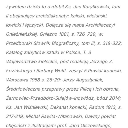
żywotem dzieło to ozdobił Ks. Jan Korytkowski, tom
II obejmujący archidiakonaty: kaliski, wieluński,
łowicki i łęczycki, Dołącza się mapa Archidiecezyi
Gnieźnieńskiej, Gniezno 1881, s. 726–729, w:
Przedborski Słownik Biograficzny, tom III, s. 318-322;
Katalog zabytków sztuki w Polsce, T. 3
Województwo kieleckie, pod redakcją Jerzego Z.
Łozińskiego i Barbary Wolff, zeszyt 5 Powiat konecki,
Warszawa 1958 s. 28-29; Jerzy Augustyniak,
Średniowieczne przeprawy przez Pilicę i ich obrona,
Żarnowiec-Przedbórz-Sulejów-Inowłódz, Łódź 2014;
Ks. Jan Wiśniewski, Dekanat konecki, Radom 1913, s.
217-219; Michał Rawita-Witanowski, Dawny powiat
chęciński z ilustracjami prof. Jana Olszewskiego,