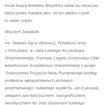
może książę Bolesław Wstydliwy nadał mu wówczas
także prawa miejskie jako, że ten władca czynił
to nader często.
Wojciech Zawadzki
Ks. Tadeusz Gacia (tłumacz), Przedbórz wraz
z Policzkiem, w: Jana Łaskiego Arcybiskupa
Gnieźnieńskiego, Prymasa, Legata Urodzonego Liber
bene­ficiorum Archidiecezyi Gnieźnieńskiej z poręki
Towarzystwa Przyjaciół Nauk Poznań­skiego podług
kodeksów rękopiśmiennych archiwum
gnieźnieńskiego i kaliskiego wydał Ks. Jan Łukowski,
uwagami zaś historycznemi, topograficznemi,
heraldycznemi itd. oraz obszernym Łaskiego