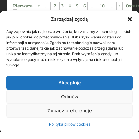
Pierwsza
«
...
2
3
4
5
6
...
10
...
»
Ostat
»
Zarządzaj zgodą
Aby zapewnić jak najlepsze wrażenia, korzystamy z technologii, takich
jak pliki cookie, do przechowywania i/lub uzyskiwania dostępu do
informacji o urządzeniu. Zgoda na te technologie pozwoli nam
przetwarzać dane, takie jak zachowanie podczas przeglądania lub
unikalne identyfikatory na tej stronie. Brak wyrażenia zgody lub
wycofanie zgody może niekorzystnie wpłynąć na niektóre cechy i
funkcje.
Akceptuję
Odmów
KONTAKT Z AUTOREM
Zobacz preferencje
Polityka plików cookies