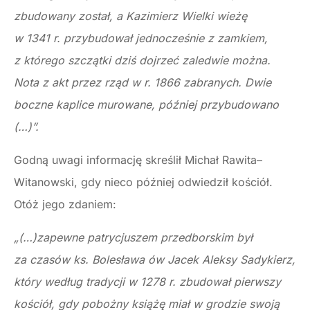
zbudowany został, a Kazimierz Wielki wieżę
w 1341 r. przybudował jednocześnie z zamkiem,
z którego szczątki dziś dojrzeć zaledwie można.
Nota z akt przez rząd w r. 1866 zabranych. Dwie
boczne kaplice murowane, później przybudowano
(…)”.
Godną uwagi informację skreślił Michał Rawita–
Witanowski, gdy nieco później odwiedził kościół.
Otóż jego zdaniem:
„(…)zapewne patrycjuszem przedborskim był
za czasów ks. Bolesława ów Jacek Aleksy Sadykierz,
który według tradycji w 1278 r. zbudował pierwszy
kościół, gdy pobożny książę miał w grodzie swoją