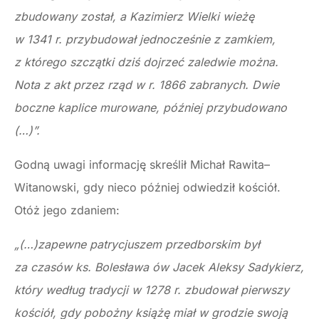
zbudowany został, a Kazimierz Wielki wieżę
w 1341 r. przybudował jednocześnie z zamkiem,
z którego szczątki dziś dojrzeć zaledwie można.
Nota z akt przez rząd w r. 1866 zabranych. Dwie
boczne kaplice murowane, później przybudowano
(…)”.
Godną uwagi informację skreślił Michał Rawita–
Witanowski, gdy nieco później odwiedził kościół.
Otóż jego zdaniem:
„(…)zapewne patrycjuszem przedborskim był
za czasów ks. Bolesława ów Jacek Aleksy Sadykierz,
który według tradycji w 1278 r. zbudował pierwszy
kościół, gdy pobożny książę miał w grodzie swoją