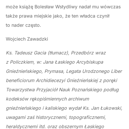
może książę Bolesław Wstydliwy nadał mu wówczas
także prawa miejskie jako, że ten władca czynił
to nader często.
Wojciech Zawadzki
Ks. Tadeusz Gacia (tłumacz), Przedbórz wraz
z Policzkiem, w: Jana Łaskiego Arcybiskupa
Gnieźnieńskiego, Prymasa, Legata Urodzonego Liber
bene­ficiorum Archidiecezyi Gnieźnieńskiej z poręki
Towarzystwa Przyjaciół Nauk Poznań­skiego podług
kodeksów rękopiśmiennych archiwum
gnieźnieńskiego i kaliskiego wydał Ks. Jan Łukowski,
uwagami zaś historycznemi, topograficznemi,
heraldycznemi itd. oraz obszernym Łaskiego