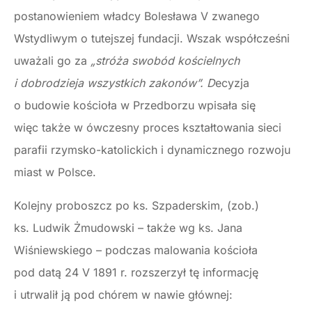
postanowieniem władcy Bolesława V zwanego
Wstydliwym o tutejszej fundacji. Wszak współcześni
uważali go za
„stróża swobód kościelnych
i dobrodzieja wszystkich zakonów”. D
ecyzja
o budowie kościoła w Przedborzu wpisała się
więc także w ówczesny proces kształtowania sieci
parafii rzymsko-katolickich i dynamicznego rozwoju
miast w Polsce.
Kolejny proboszcz po ks. Szpaderskim, (zob.)
ks. Ludwik Żmudowski – także wg ks. Jana
Wiśniewskiego – podczas malowania kościoła
pod datą 24 V 1891 r. rozszerzył tę informację
i utrwalił ją pod chórem w nawie głównej: