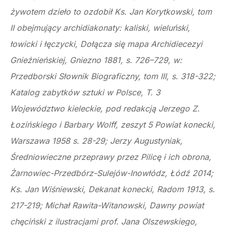
żywotem dzieło to ozdobił Ks. Jan Korytkowski, tom
II obejmujący archidiakonaty: kaliski, wieluński,
łowicki i łęczycki, Dołącza się mapa Archidiecezyi
Gnieźnieńskiej, Gniezno 1881, s. 726–729, w:
Przedborski Słownik Biograficzny, tom III, s. 318-322;
Katalog zabytków sztuki w Polsce, T. 3
Województwo kieleckie, pod redakcją Jerzego Z.
Łozińskiego i Barbary Wolff, zeszyt 5 Powiat konecki,
Warszawa 1958 s. 28-29; Jerzy Augustyniak,
Średniowieczne przeprawy przez Pilicę i ich obrona,
Żarnowiec-Przedbórz-Sulejów-Inowłódz, Łódź 2014;
Ks. Jan Wiśniewski, Dekanat konecki, Radom 1913, s.
217-219; Michał Rawita-Witanowski, Dawny powiat
chęciński z ilustracjami prof. Jana Olszewskiego,