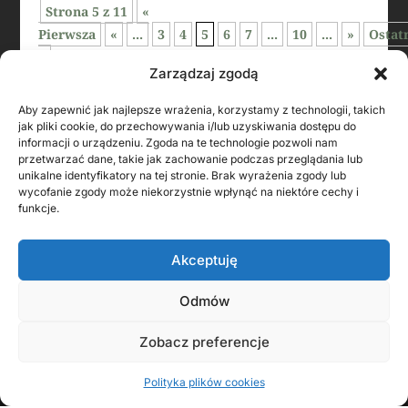
Strona 5 z 11
«
Pierwsza
«
...
3
4
5
6
7
...
10
...
»
Ostat
»
Zarządzaj zgodą
Aby zapewnić jak najlepsze wrażenia, korzystamy z technologii, takich
jak pliki cookie, do przechowywania i/lub uzyskiwania dostępu do
informacji o urządzeniu. Zgoda na te technologie pozwoli nam
przetwarzać dane, takie jak zachowanie podczas przeglądania lub
unikalne identyfikatory na tej stronie. Brak wyrażenia zgody lub
wycofanie zgody może niekorzystnie wpłynąć na niektóre cechy i
funkcje.
Akceptuję
Odmów
KONTAKT Z AUTOREM
Zobacz preferencje
Polityka plików cookies