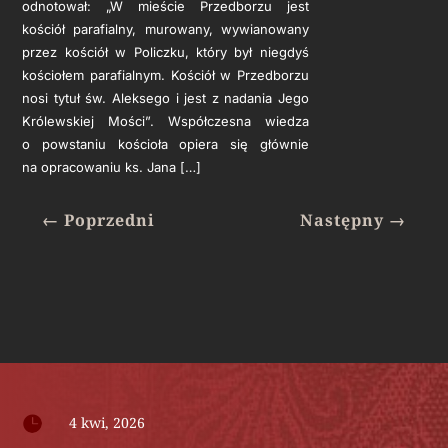
odnotował: „W mieście Przedborzu jest
kościół parafialny, murowany, wywianowa­ny
przez kościół w Policzku, który był niegdyś
kościołem parafialnym. Kościół w Przedborzu
nosi tytuł św. Aleksego i jest z nadania Jego
Kró­lewskiej Mości”. Współczesna wiedza
o powstaniu kościoła opiera się głównie
na opracowaniu ks. Jana […]
←
Poprzedni
Następny
→

4 kwi, 2026