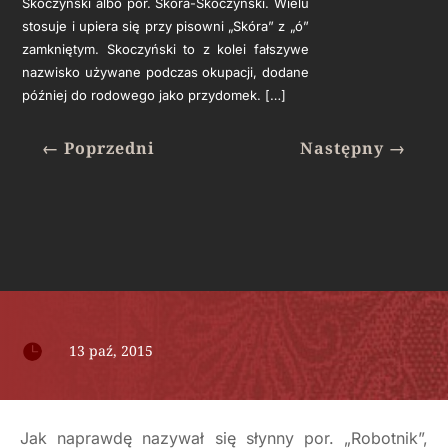
Skoczyński albo por. Skóra-Skoczyński. Wielu
stosuje i upiera się przy pisowni „Skóra” z „ó”
zamkniętym. Skoczyński to z kolei fałszywe
nazwisko używane podczas okupacji, dodane
później do rodowego jako przydomek. […]
←
Poprzedni
Następny
→

13 paź, 2015
Jak naprawdę nazywał się słynny por. „Robotnik”,