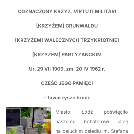
ODZNACZONY KRZYŻ. VIRTUTI MILITARI
[KRZYŻEM] GRUNWALDU
[KRZYŻEM] WALECZNYCH TRZYKR[OTNIE]
[KRZYŻEM] PARTYZANCKIM
Ur. 29 VII 1909, zm. 20 IV 1962 r.
CZEŚĆ JEGO PAMIĘCI
– towarzysze broni.
Miasto Łódź poświęciło
naszemu bohaterowi ulicę
na bałuckim osiedlu im. Stefana