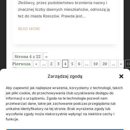
Złośliwcy, przez podobieństwo brzmienia nazwy i
znacznej liczby dawnych mieszkańców, odnoszą ją
też do miasta Rzeszów. Prawda jest...
READ MORE
Strona 4 z 22
«
Pierwsza
«
...
2
3
4
5
6
...
10
20
...
»
O
»
Zarządzaj zgodą
Aby zapewnić jak najlepsze wrażenia, korzystamy z technologii, takich
jak pliki cookie, do przechowywania i/lub uzyskiwania dostępu do
informacji o urządzeniu. Zgoda na te technologie pozwoli nam
przetwarzać dane, takie jak zachowanie podczas przeglądania lub
unikalne identyfikatory na tej stronie. Brak wyrażenia zgody lub
wycofanie zgody może niekorzystnie wpłynąć na niektóre cechy i
funkcje.