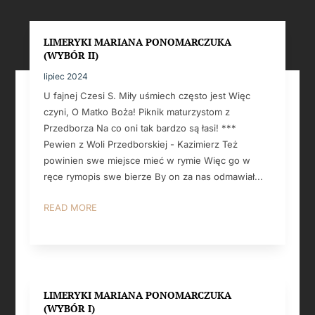
LIMERYKI MARIANA PONOMARCZUKA
(WYBÓR II)
lipiec 2024
U fajnej Czesi S. Miły uśmiech często jest Więc
czyni, O Matko Boża! Piknik maturzystom z
Przedborza Na co oni tak bardzo są łasi! ***
Pewien z Woli Przedborskiej - Kazimierz Też
powinien swe miejsce mieć w rymie Więc go w
ręce rymopis swe bierze By on za nas odmawiał...
READ MORE
LIMERYKI MARIANA PONOMARCZUKA
(WYBÓR I)