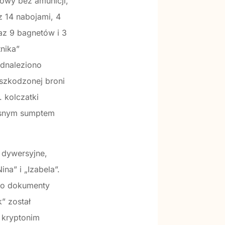
rtowy bez amunicji,
z 14 nabojami, 4
az 9 bagnetów i 3
tnika”
Odnaleziono
szkodzonej broni
 kolczatki
asnym sumptem
 dywersyjne,
na” i „Izabela”.
ono dokumenty
” został
 kryptonim