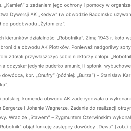
. „Kamień” z zadaniem jego ochrony i pomocy w organizacj
nictwa Dywersji AK „Kedyw” (w obwodzie Radomsko używan
ł do podobwodu „Żytomierz”.
 kierunków działalności „Robotnika”. Zimą 1943 r. koło ws
ą broni dla obwodu AK Piotrków. Ponieważ nadgorliwy sołt
ni zdołali przywłaszczyć sobie niektórzy chłopi. „Robotni
nia odzyskał jedynie pudełko amunicji i spłonki wybuchow
e dowódca, kpr. „Onufry” (później: „Burza”) – Stanisław Karl
ka”.
ci polskiej, komenda obwodu AK zadecydowała o wykonan
Bergerze i Johanie Wagnerze. Zadanie do realizacji otrzym
gowy. Wraz ze „Stawem” – Zygmuntem Czerwińskim wykonali
. „Robotnik” objął funkcję zastępcy dowódcy „Dewu” (zob.) 