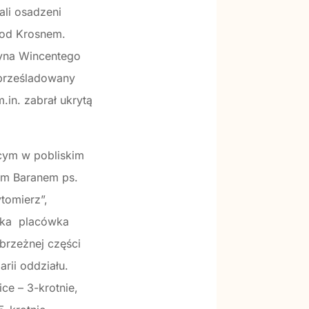
ali osadzeni
pod Krosnem.
uzyna Wincentego
 prześladowany
in. zabrał ukrytą
ącym w pobliskim
em Baranem ps.
tomierz”,
rska placówka
brzeżnej części
arii oddziału.
ce – 3-krotnie,