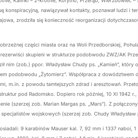
otnie, Kalinki – 2-krotnie, Korytno, Przerąb, Wierzbowiec – 
asę konspiracyjną, nawiązywał kontakty, poznawał ludzi i te
ajowa, zrodziła się konieczność reorganizacji dotychczaso
wobrzeżnej części miasta oraz na Woli Przedborskiej, Pohu
 rezerwiści skupieni w strukturze podobwodu ZWZ/AK Prz
nim (zob.) ppor. Władysław Chudy ps. „Kamień”, który od
torem podobwodu „Żytomierz”. Współpraca z dowództwem
imi, m.in. z powodu tamtejszych zdrad i aresztowań. Prze
truktur pod Radomsko. Dopiero rok później, 10 XI 1942 r.,
ie (szerzej zob. Marian Margas ps. „Mars”). Z połączonyc
p specjalistów wojskowych (szerzej zob. Chudy Władysław 
siadali: 9 karabinów Mauser kal. 7, 92 mm i 1337 naboi, 1