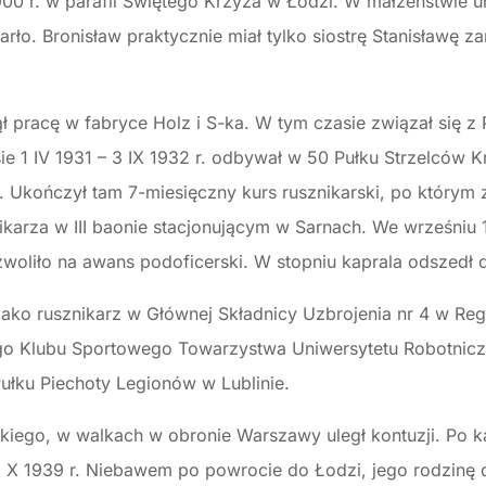
900 r. w parafii Świętego Krzyża w Łodzi. W małżeństwie ur
arło. Bronisław praktycznie miał tylko siostrę Stanisławę 
 pracę w fabryce Holz i S-ka. W tym czasie związał się z 
ie 1 IV 1931 – 3 IX 1932 r. odbywał w 50 Pułku Strzelców 
 Ukończył tam 7-miesięczny kurs rusznikarski, po którym 
arza w III baonie stacjonującym w Sarnach. We wrześniu 
woliło na awans podoficerski. W stopniu kaprala odszedł 
ko rusznikarz w Głównej Składnicy Uzbrojenia nr 4 w Reg
zego Klubu Sportowego Towarzystwa Uniwersytetu Robotnic
ułku Piechoty Legionów w Lublinie.
iego, w walkach w obronie Warszawy uległ kontuzji. Po kap
uż 2 X 1939 r. Niebawem po powrocie do Łodzi, jego rodzinę 