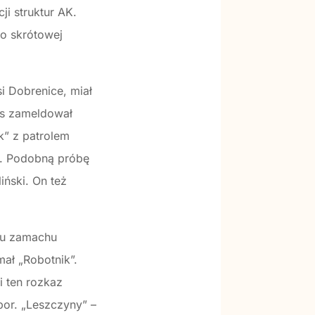
i struktur AK.
o skrótowej
i Dobrenice, miał
ys zameldował
k” z patrolem
e. Podobną próbę
iński. On też
iu zamachu
ał „Robotnik”.
 ten rozkaz
por. „Leszczyny” –