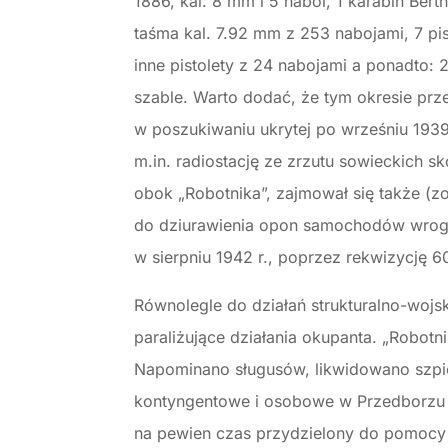
1886, kal. 8 mm i 5 naboi, 1 karabin Bert
taśma kal. 7.92 mm z 253 nabojami, 7 pis
inne pistolety z 24 nabojami a ponadto:
szable. Warto dodać, że tym okresie prz
w poszukiwaniu ukrytej po wrześniu 193
m.in. radiostację ze zrzutu sowieckich
obok „Robotnika”, zajmował się także (z
do dziurawienia opon samochodów wroga
w sierpniu 1942 r., poprzez rekwizycję 6
Równolegle do działań strukturalno-wojs
paraliżujące działania okupanta. „Robotn
Napominano sługusów, likwidowano szpi
kontyngentowe i osobowe w Przedborzu i
na pewien czas przydzielony do pomoc