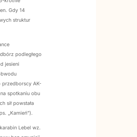
5-krotnie
ren. Gdy 14
wych struktur
lance
edbórz podległego
 jesieni
 obwodu
to przedborscy AK-
 na spotkaniu obu
h sił powstała
ps. „Kamień”).
 karabin Lebel wz.