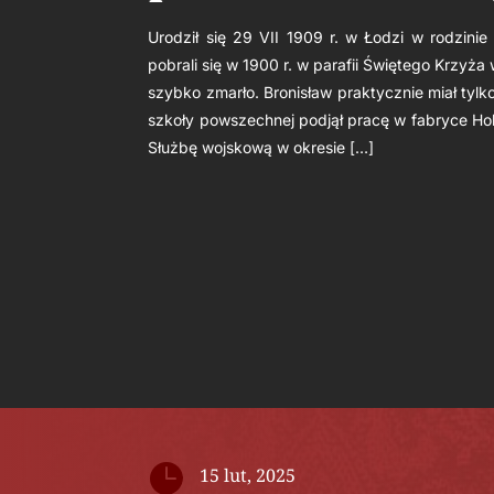
Urodził się 29 VII 1909 r. w Łodzi w rodzini
pobrali się w 1900 r. w parafii Świętego Krzyża
szybko zmarło. Bronisław praktycznie miał tylk
szkoły powszechnej podjął pracę w fabryce Holz
Służbę wojskową w okresie […]

15 lut, 2025