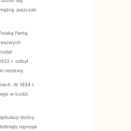
odziło się
zamężną Jaszczak
Polską Partią
Kresowych
został
1932 r. odbył
do rezerwy.
nach. W 1934 r.
zego w Łodzi.
itulacji stolicy
dotknęły represje