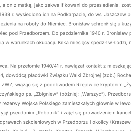
a on z matką, jako zakwalifikowani do przesiedlenia, zost
1939 r. wysiedlono ich na Podkarpacie, do wsi Jaszczew 
iezienia na roboty do Niemiec, Bronisław schronił się u k
iec pod Przedborzem. Do października 1940 r. Bronisław
 w warunkach okupacji. Kilka miesięcy spędził w Łodzi, m.
ca. Na przełomie 1940/41 r. nawiązał kontakt z mieszkaj
64, dowódcą placówki Związku Walki Zbrojnej (zob.) Roch
do ZWZ, wiążąc się z podobwodem Rzejowice kryptonim „Ży
zyńskiego ps. „Zbigniew” (później: „Warszyc”). Przedbo
zy rezerwy Wojska Polskiego zamieszkałych głównie w lewo
zyjął pseudonim „Robotnik” i zajął się prowadzeniem kancel
odprawach szkoleniowych w Przedborzu i okolicy (Kraszewi