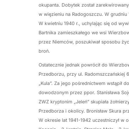
okupanta. Dobytek został zarekwirowany, 
w więzieniu na Radogoszczu. W grudniu 
W kwietniu 1940 r., uchylając się od wyw
Bartnika zamieszkałego we wsi Wierzbow
przez Niemców, poszukiwał sposobu życia
broń.
Ostatecznie jednak powrócił do Wierzbow
Przedborzu, przy ul. Radomszczańskiej 
„Kula”. Za jego pośrednictwem wstąpił 
dowodzonym przez ppor. Stanisława Sojc
ZWZ kryptonim „Jeleń” skupiała żołnier
Przedborza i okolicy. Bronisław Skura pr
W okresie lat 1941-1942 uczestniczył w 