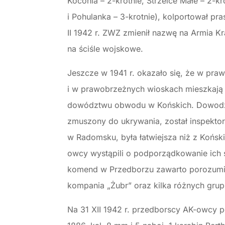
Koconia – 2-krotnie, Strzelce Małe – 2-kr
i Pohulanka – 3-krotnie), kolportował pr
II 1942 r. ZWZ zmienił nazwę na Armia Kr
na ściśle wojskowe.
Jeszcze w 1941 r. okazało się, że w pra
i w prawobrzeżnych wioskach mieszkają
dowództwu obwodu w Końskich. Dowodził 
zmuszony do ukrywania, został inspek
w Radomsku, była łatwiejsza niż z Końsk
owcy wystąpili o podporządkowanie ich s
komend w Przedborzu zawarto porozumien
kompania „Żubr” oraz kilka różnych gru
Na 31 XII 1942 r. przedborscy AK-owcy po