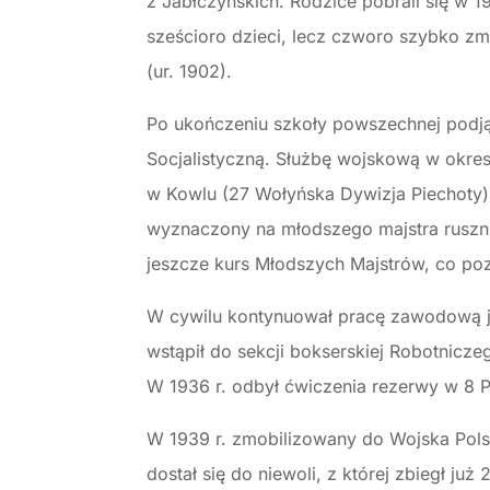
z Jabłczyńskich. Rodzice pobrali się w 1
sześcioro dzieci, lecz czworo szybko zm
(ur. 1902).
Po ukończeniu szkoły powszechnej podjął
Socjalistyczną. Służbę wojskową w okres
w Kowlu (27 Wołyńska Dywizja Piechoty).
wyznaczony na młodszego majstra rusznik
jeszcze kurs Młodszych Majstrów, co poz
W cywilu kontynuował pracę zawodową ja
wstąpił do sekcji bokserskiej Robotnic
W 1936 r. odbył ćwiczenia rezerwy w 8 P
W 1939 r. zmobilizowany do Wojska Polsk
dostał się do niewoli, z której zbiegł j