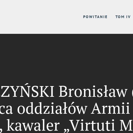
POWITANIE
TOM IV
YŃSKI Bronisław 
ca oddziałów Armii
 kawaler „Virtuti Mi