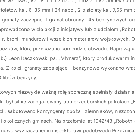
hier wz. 1892, kal. 8 mm i 7 naboi, 1 fuzja, 1 karabinek spo
toletów kal. 6, 35 mm i 24 naboi, 2 pistolety kal. 7,65 mm 
 2 granaty zaczepne, 1 granat obronny i 45 benzynowych or
eprowadzono wiele akcji z inicjatywy lub z udziałem „Robo
9 r. broni, mundurów i wszelkich materiałów wojskowych. 
 skoczków, którą przekazano komendzie obwodu. Naprawą u
ob.) Leon Kaczkowski ps. „Młynarz”, który produkował m.in.
. Z kolei, granaty zapalające – benzynowe wykonano wł
0 litrów benzyny.
kowych niezwykle ważną rolę społeczną spełniały działania
ik” był silnie zaangażowany obu przedborskich patrolach „Ni
cli, sabotowano kontyngenty zboża i ziemniaków, niszcz
 okolicznych gminach. Na przełomie lat 1942/43 „Robotnik
y nowo wyznaczonemu inspektorowi podobwodu Brzeźnica