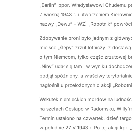
„Berlin”, ppor. Władysławowi Chudemu ps
Z wiosną 1943 r. i utworzeniem Kierow
nazwy „Dewu” – WZ) „Robotnik” powróci
Zdobywanie broni było jednym z głównych
miejsce „ślepy” zrzut lotniczy z dostaw
o tym Niemcom, tylko część zrzutowej bro
„Niny” udał się tam i w wyniku dochodze
podjął spóźniony, a właściwy terytorialni
nagłośnił u przełożonych o akcji „Robotni
Wskutek niemieckich mordów na ludnoś
na szefach Gestapo w Radomsku, Willy`m 
Termin ustalono na czwartek, dzień tar
w południe 27 V 1943 r. Po tej akcji kpr