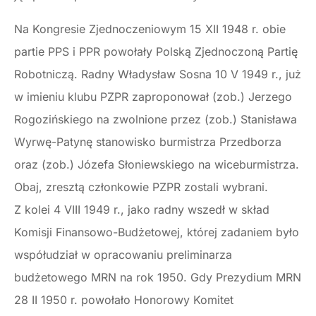
Na Kongresie Zjednoczeniowym 15 XII 1948 r. obie
partie PPS i PPR powołały Polską Zjednoczoną Partię
Robotniczą. Radny Władysław Sosna 10 V 1949 r., już
w imieniu klubu PZPR zaproponował (zob.) Jerzego
Rogozińskiego na zwolnione przez (zob.) Stanisława
Wyrwę-Patynę stanowisko burmistrza Przedborza
oraz (zob.) Józefa Słoniewskiego na wiceburmistrza.
Obaj, zresztą członkowie PZPR zostali wybrani.
Z kolei 4 VIII 1949 r., jako radny wszedł w skład
Komisji Finansowo-Budżetowej, której zadaniem było
współudział w opracowaniu preliminarza
budżetowego MRN na rok 1950. Gdy Prezydium MRN
28 II 1950 r. powołało Honorowy Komitet