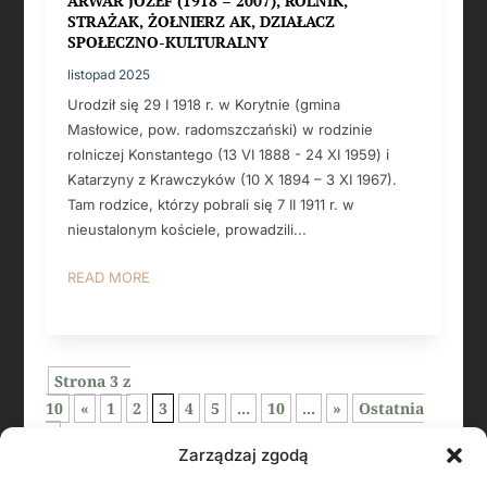
ARWAR JÓZEF (1918 – 2007), ROLNIK,
STRAŻAK, ŻOŁNIERZ AK, DZIAŁACZ
SPOŁECZNO-KULTURALNY
listopad 2025
Urodził się 29 I 1918 r. w Korytnie (gmina
Masłowice, pow. radomszczański) w rodzinie
rolniczej Konstantego (13 VI 1888 - 24 XI 1959) i
Katarzyny z Krawczyków (10 X 1894 – 3 XI 1967).
Tam rodzice, którzy pobrali się 7 II 1911 r. w
nieustalonym kościele, prowadzili...
READ MORE
Strona 3 z
10
«
1
2
3
4
5
...
10
...
»
Ostatnia
»
Zarządzaj zgodą