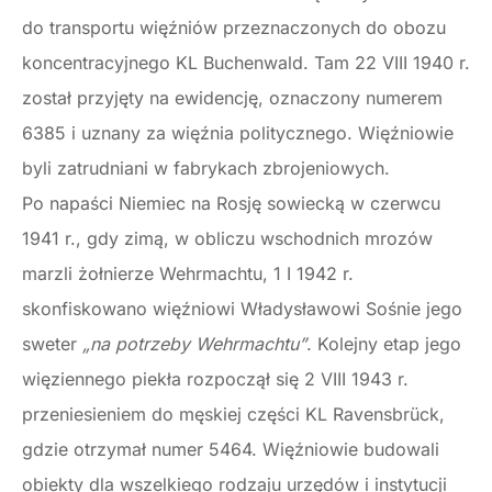
do transportu więźniów przeznaczonych do obozu
koncentracyjnego KL Buchenwald. Tam 22 VIII 1940 r.
został przyjęty na ewidencję, oznaczony numerem
6385 i uznany za więźnia politycznego. Więźniowie
byli zatrudniani w fabrykach zbrojeniowych.
Po napaści Niemiec na Rosję sowiecką w czerwcu
1941 r., gdy zimą, w obliczu wschodnich mrozów
marzli żołnierze Wehrmachtu, 1 I 1942 r.
skonfiskowano więźniowi Władysławowi Sośnie jego
sweter
„na potrzeby Wehrmachtu”
. Kolejny etap jego
więziennego piekła rozpoczął się 2 VIII 1943 r.
przeniesieniem do męskiej części KL Ravensbrück,
gdzie otrzymał numer 5464. Więźniowie budowali
obiekty dla wszelkiego rodzaju urzędów i instytucji