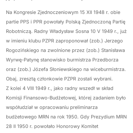
Na Kongresie Zjednoczeniowym 15 XII 1948 r. obie
partie PPS i PPR powołały Polską Zjednoczoną Partię
Robotniczą. Radny Władysław Sosna 10 V 1949 r., już
w imieniu klubu PZPR zaproponował (zob.) Jerzego
Rogozińskiego na zwolnione przez (zob.) Stanisława
Wyrwę-Patynę stanowisko burmistrza Przedborza
oraz (zob.) Józefa Słoniewskiego na wiceburmistrza.
Obaj, zresztą członkowie PZPR zostali wybrani.
Z kolei 4 VIII 1949 r., jako radny wszedł w skład
Komisji Finansowo-Budżetowej, której zadaniem było
współudział w opracowaniu preliminarza
budżetowego MRN na rok 1950. Gdy Prezydium MRN
28 II 1950 r. powołało Honorowy Komitet