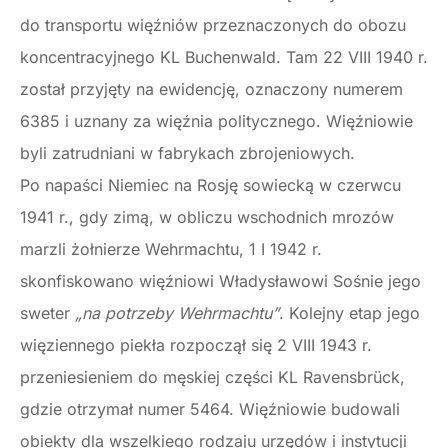
do transportu więźniów przeznaczonych do obozu
koncentracyjnego KL Buchenwald. Tam 22 VIII 1940 r.
został przyjęty na ewidencję, oznaczony numerem
6385 i uznany za więźnia politycznego. Więźniowie
byli zatrudniani w fabrykach zbrojeniowych.
Po napaści Niemiec na Rosję sowiecką w czerwcu
1941 r., gdy zimą, w obliczu wschodnich mrozów
marzli żołnierze Wehrmachtu, 1 I 1942 r.
skonfiskowano więźniowi Władysławowi Sośnie jego
sweter
„na potrzeby Wehrmachtu”
. Kolejny etap jego
więziennego piekła rozpoczął się 2 VIII 1943 r.
przeniesieniem do męskiej części KL Ravensbrück,
gdzie otrzymał numer 5464. Więźniowie budowali
obiekty dla wszelkiego rodzaju urzędów i instytucji