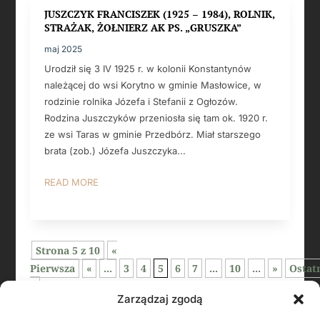
JUSZCZYK FRANCISZEK (1925 – 1984), ROLNIK,
STRAŻAK, ŻOŁNIERZ AK PS. „GRUSZKA”
maj 2025
Urodził się 3 IV 1925 r. w kolonii Konstantynów
należącej do wsi Korytno w gminie Masłowice, w
rodzinie rolnika Józefa i Stefanii z Ogłozów.
Rodzina Juszczyków przeniosła się tam ok. 1920 r.
ze wsi Taras w gminie Przedbórz. Miał starszego
brata (zob.) Józefa Juszczyka...
READ MORE
Strona 5 z 10
«
Pierwsza
«
...
3
4
5
6
7
...
10
...
»
Ostat
»
Zarządzaj zgodą