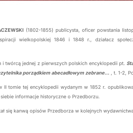
ACZEWSKI
(1802-1855) publicysta, oficer powstania list
spiracji wielkopolskiej 1846 i 1848 r., działacz społec
m i twórcą jednej z pierwszych polskich encyklopedii pt.
St
czytelnika porządkiem abecadłowym zebrane…
, t. 1-2, 
w II tomie tej encyklopedii wydanym w 1852 r. opublikow
siebie informacje historyczne o Przedborzu.
tał się kanwą opisów Przedborza w kolejnych wydawnictw