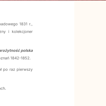
opadowego 1831 r.,
zny i kolekcjoner
arożytność polska
Poznań 1842-1852.
ał po raz pierwszy
ach.