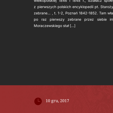
wielkopolskiej 1846 i 1848 r., działacz społ
z pierwszych polskich encyklopedii pt. Star
zebrane… , t. 1-2, Poznań 1842-1852. Tam właś
po raz pierwszy zebrane przez siebie inf
Moraczewskiego stał […]

10 gru, 2017