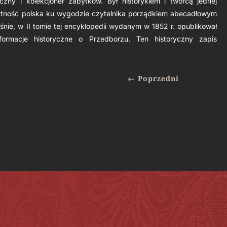
eczny i kolekcjoner zabytków. Był historykiem i twórcą jednej
ożytność polska ku wygodzie czytelnika porządkiem abecadłowym
nie, w II tomie tej encyklopedii wydanym w 1852 r. opublikował
ormacje historyczne o Przedborzu. Ten historyczny zapis
←
Poprzedni