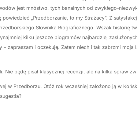
Dowodów jest mnóstwo, tych banalnych od zwykłego-niezwyk
ię powiedzieć „Przedborzanie, to my Strażacy”. Z satysfakc
rzedborskiego Słownika Biograficznego. Wszak historię tw
zynajmniej kilku jeszcze biogramów najbardziej zasłużonyc
żacy – zapraszam i oczekuję. Zatem niech i tak zabrzmi moja 
śli. Nie będę pisał klasycznej recenzji, ale na kilka spraw 
owej w Przedborzu. Otóż rok wcześniej założono ją w Końs
sugestia?