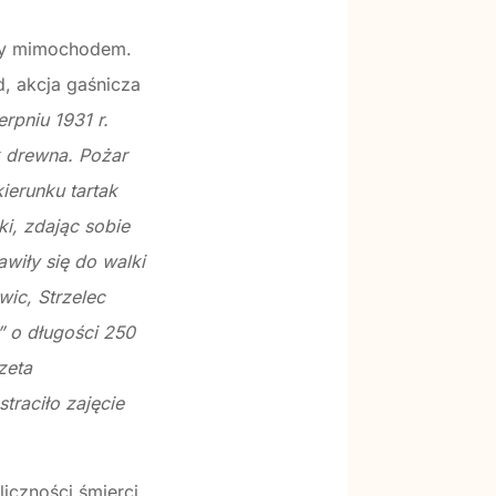
kby mimochodem.
d, akcja gaśnicza
erpniu 1931 r.
k drewna. Pożar
ierunku tartak
ki, zdając sobie
wiły się do walki
ic, Strzelec
” o długości 250
zeta
raciło zajęcie
liczności śmierci