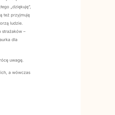
łego „dziękuję”,
ją też przyjmuję
orzą ludzie.
h strażaków –
laurka dla
zwrócę uwagę.
kich, a wówczas