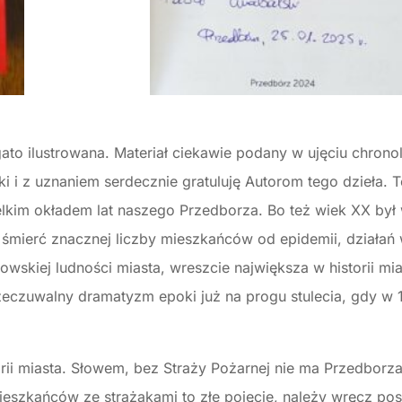
gato ilustrowana. Materiał ciekawie podany w ujęciu chron
i i z uznaniem serdecznie gratuluję Autorom tego dzieła. T
wielkim okładem lat naszego Przedborza. Bo też wiek XX był
, śmierć znacznej liczby mieszkańców od epidemii, działań
skiej ludności miasta, wreszcie największa w historii mi
zeczuwalny dramatyzm epoki już na progu stulecia, gdy w 
torii miasta. Słowem, bez Straży Pożarnej nie ma Przedborza,
mieszkańców ze strażakami to złe pojęcie, należy wręcz pos