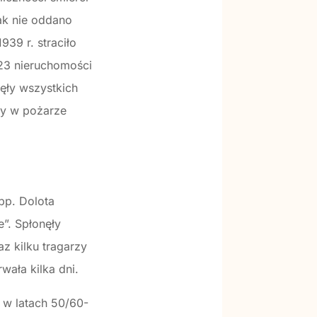
ak nie oddano
39 r. straciło
223 nieruchomości
ęły wszystkich
ny w pożarze
pp. Dolota
e”. Spłonęły
z kilku tragarzy
wała kilka dni.
 w latach 50/60-