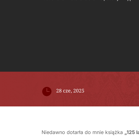

28 cze, 2025
Niedawno dotarła do mnie książka
„125 