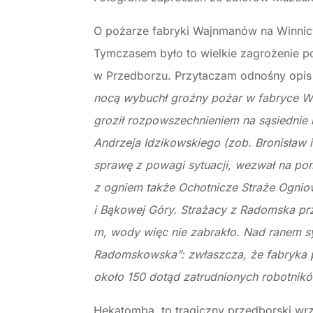
O pożarze fabryki Wajnmanów na Winnic
Tymczasem było to wielkie zagrożenie poż
w Przedborzu. Przytaczam odnośny opis z
nocą wybuchł groźny pożar w fabryce Wa
groził rozpowszechnieniem na sąsiednie 
Andrzeja Idzikowskiego (zob. Bronisław i
sprawę z powagi sytuacji, wezwał na pom
z ogniem także Ochotnicze Straże Ogniow
i Bąkowej Góry. Strażacy z Radomska prz
m, wody więc nie zabrakło. Nad ranem sy
Radomskowska”: zwłaszcza, że fabryka p
około 150 dotąd zatrudnionych robotnikó
Hekatomba, to tragiczny przedborski wrze