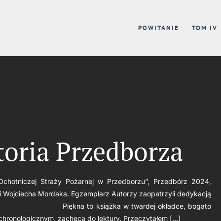
POWITANIE
TOM IV
toria Przedborza
Ochotniczej Straży Pożarnej w Przedborzu”, Przedbórz 2024,
 i Wojciecha Mordaka. Egzemplarz Autorzy zaopatrzyli dedykacją
ękuję. Piękna to książka w twardej okładce, bogato
 chronologicznym, zachęca do lektury. Przeczytałem […]