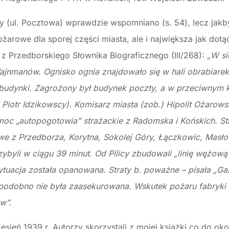
y (ul. Pocztowa) wprawdzie wspomniano (s. 54), lecz ja
arowe dla sporej części miasta, ale i największa jak dotą
 Przedborskiego Słownika Biograficznego (III/268): „
W si
jnmanów. Ognisko ognia znajdowało się w hali obrabiare
budynki. Zagrożony był budynek poczty, a w przeciwnym k
 Piotr Idzikowscy). Komisarz miasta (zob.) Hipolit Ożarows
oc „autopogotowia” strażackie z Radomska i Końskich. Sta
e z Przedborza, Korytna, Sokolej Góry, Łączkowic, Masłow
ybyli w ciągu 39 minut. Od Pilicy zbudowali „linię wężową
tuacja została opanowana. Straty b. poważne – pisała „Ga
odobno nie była zaasekurowana. Wskutek pożaru fabryki st
w”.
sień 1939 r. Autorzy skorzystali z mojej książki co do oko