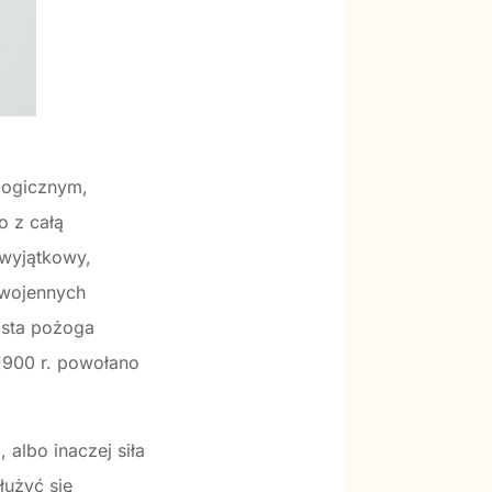
ologicznym,
o z całą
 wyjątkowy,
 wojennych
asta pożoga
1900 r. powołano
 albo inaczej siła
łużyć się