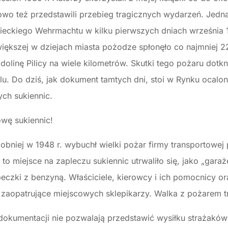
owo też przedstawili przebieg tragicznych wydarzeń. Jedn
mieckiego Wehrmachtu w kilku pierwszych dniach września 19
jwiększej w dziejach miasta pożodze spłonęło co najmniej 
inę Pilicy na wiele kilometrów. Skutki tego pożaru dotkn
lu. Do dziś, jak dokument tamtych dni, stoi w Rynku ocalo
ych sukiennic.
wę sukiennic!
bniej w 1948 r. wybuchł wielki pożar firmy transportowej 
o miejsce na zapleczu sukiennic utrwaliło się, jako „garaż
zki z benzyną. Właściciele, kierowcy i ich pomocnicy ora
tu zaopatrujące miejscowych sklepikarzy. Walka z pożarem tr
 dokumentacji nie pozwalają przedstawić wysiłku strażaków