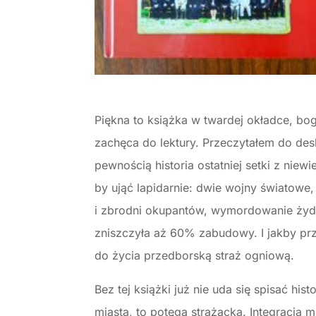
Piękna to książka w twardej okładce, bo
zachęca do lektury. Przeczytałem do desk
pewnością historia ostatniej setki z nie
by ująć lapidarnie: dwie wojny światowe
i zbrodni okupantów, wymordowanie żydow
zniszczyła aż 60% zabudowy. I jakby pr
do życia przedborską straż ogniową.
Bez tej książki już nie uda się spisać his
miasta, to potęga strażacka. Integracja 