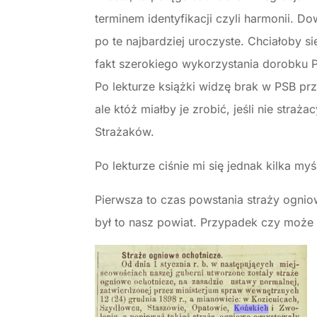
terminem identyfikacji czyli harmonii. 
po te najbardziej uroczyste. Chciałoby s
fakt szerokiego wykorzystania dorobku P
Po lekturze książki widzę brak w PSB pr
ale któż miałby je zrobić, jeśli nie stra
Strażaków.
Po lekturze ciśnie mi się jednak kilka my
Pierwsza to czas powstania straży ogni
był to nasz powiat. Przypadek czy może 