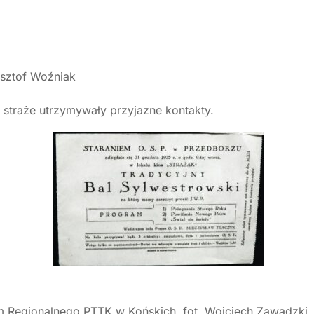
ysztof Woźniak
straże utrzymywały przyjazne kontakty.
m Regionalnego PTTK w Końskich, fot. Wojciech Zawadzki