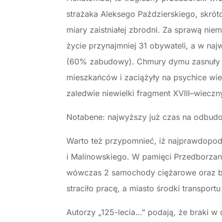
strażaka Aleksego Paździerskiego, skrót
miary zaistniałej zbrodni. Za sprawą nie
życie przynajmniej 31 obywateli, a w na
(60% zabudowy). Chmury dymu zasnuły dol
mieszkańców i zaciążyły na psychice wie
zaledwie niewielki fragment XVIII–wieczn
Notabene: najwyższy już czas na odbudo
Warto też przypomnieć, iż najprawdopodo
i Malinowskiego. W pamięci Przedborzan t
wówczas 2 samochody ciężarowe oraz bec
straciło pracę, a miasto środki transpor
Autorzy „125-lecia…” podają, że braki w