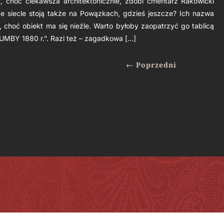
choć ciekawsza architektonicznie, zdobi cmentarz Rakowicki
 siecle stoją także na Powązkach, gdzieś jeszcze? Ich nazwa
, choć obiekt ma się nieźle. Warto byłoby zaopatrzyć go tablicą
UMBY 1880 r.”. Razi też – zagadkowa […]
←
Poprzedni