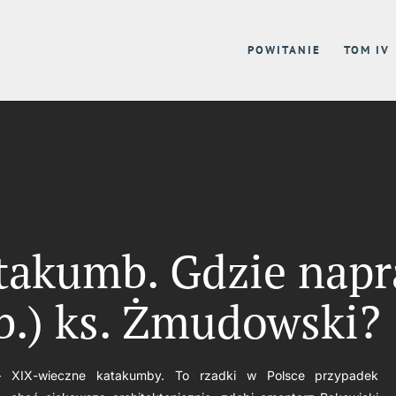
POWITANIE
TOM IV
takumb. Gdzie nap
b.) ks. Żmudowski?
 – XIX-wieczne katakumby. To rzadki w Polsce przypadek