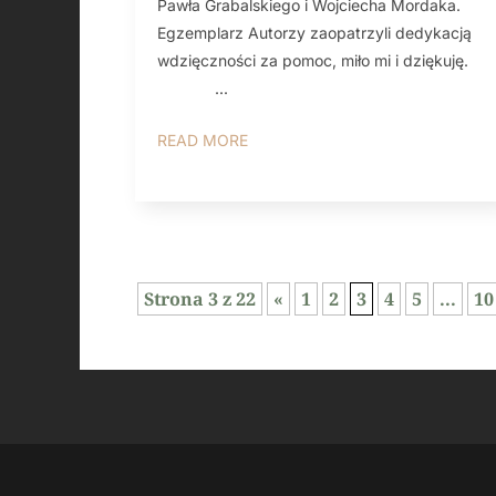
Pawła Grabalskiego i Wojciecha Mordaka.
Egzemplarz Autorzy zaopatrzyli dedykacją
wdzięczności za pomoc, miło mi i dziękuję.
...
READ MORE
Strona 3 z 22
«
1
2
3
4
5
...
10