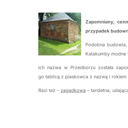
Zapomniany, cenn
przypadek budown
Podobna budowla, 
Katakumby modne w 
Ich nazwa w Przedborzu została zapomn
go tablicą z piaskowca z nazwą i rokie
Razi też –
zagadkowa
– tandetna, udająca 