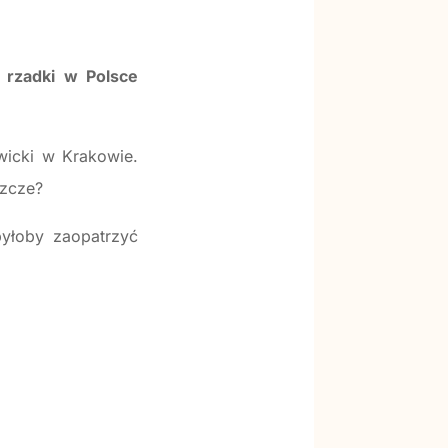
 rzadki w Polsce
wicki w Krakowie.
szcze?
byłoby zaopatrzyć