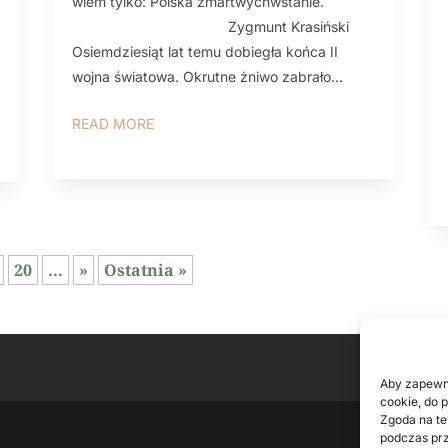
wiem tylko: Polska zmartwychwstanie.
Zygmunt Krasiński
Osiemdziesiąt lat temu dobiegła końca II
wojna światowa. Okrutne żniwo zabrało...
READ MORE
20
...
»
Ostatnia »
Aby zapewni
cookie, do 
Zgoda na te
podczas prz