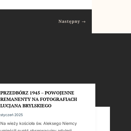
Następny
→
PRZEDBÓRZ 1945 – POWOJENNE
REMANENTY NA FOTOGRAFIACH
LUCJANA BRYLSKIEGO
styczeń 2025
Na wieży kościoła św. Aleksego Niemcy
umieścili punkt obserwacyjny artylerii