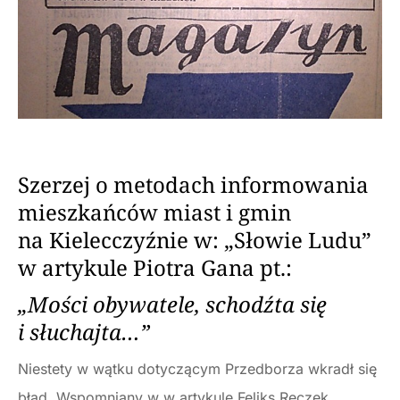
Szerzej o metodach informowania
mieszkańców miast i gmin
na Kielecczyźnie w: „Słowie Ludu”
w artykule Piotra Gana pt.:
„Mości obywatele, schodźta się
i słuchajta…”
Niestety w wątku dotyczącym Przedborza wkradł się
błąd. Wspomniany w w artykule Feliks Reczek