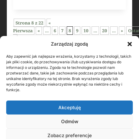
Strona 8 z 22
«
Pierwsza
«
...
6
7
8
9
10
...
20
...
»
Osta
»
Zarządzaj zgodą
Aby zapewnić jak najlepsze wrażenia, korzystamy z technologii, takich
jak pliki cookie, do przechowywania i/lub uzyskiwania dostępu do
informacji o urządzeniu. Zgoda na te technologie pozwoli nam
przetwarzać dane, takie jak zachowanie podczas przeglądania lub
unikalne identyfikatory na tej stronie. Brak wyrażenia zgody lub
wycofanie zgody może niekorzystnie wpłynąć na niektóre cechy i
funkcje.
KONTAKT Z AUTOREM
Akceptuję
Odmów
Zobacz preferencje