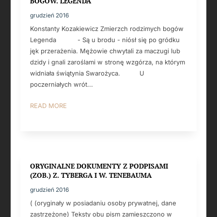
BOGÓW. LEGENDA
grudzień 2016
Konstanty Kozakiewicz Zmierzch rodzimych bogów
Legenda - Są u brodu - niósł się po gródku
jęk przerażenia. Mężowie chwytali za maczugi lub
dzidy i gnali zaroślami w stronę wzgórza, na którym
widniała świątynia Swarożyca. U
poczerniałych wrót...
READ MORE
ORYGINALNE DOKUMENTY Z PODPISAMI
(ZOB.) Z. TYBERGA I W. TENEBAUMA
grudzień 2016
( (oryginały w posiadaniu osoby prywatnej, dane
zastrzeżone) Teksty obu pism zamieszczono w