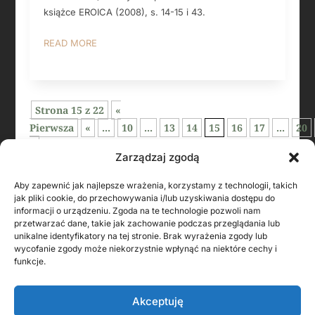
książce EROICA (2008), s. 14-15 i 43.
READ MORE
Strona 15 z 22
«
Pierwsza
«
...
10
...
13
14
15
16
17
...
20
»
Zarządzaj zgodą
Aby zapewnić jak najlepsze wrażenia, korzystamy z technologii, takich
jak pliki cookie, do przechowywania i/lub uzyskiwania dostępu do
informacji o urządzeniu. Zgoda na te technologie pozwoli nam
przetwarzać dane, takie jak zachowanie podczas przeglądania lub
unikalne identyfikatory na tej stronie. Brak wyrażenia zgody lub
wycofanie zgody może niekorzystnie wpłynąć na niektóre cechy i
funkcje.
KONTAKT Z AUTOREM
Akceptuję