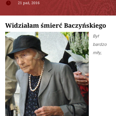

21 paź, 2016
Widziałam śmierć Baczyńskiego
Był
bardzo
miły,