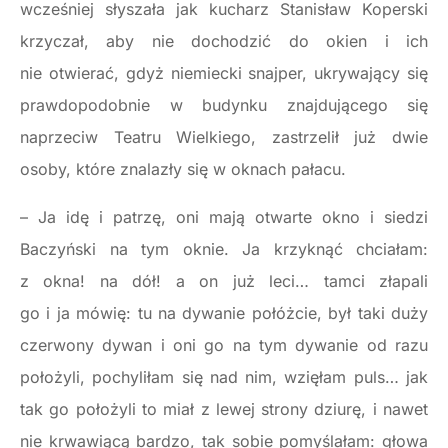
wcześniej słyszała jak kucharz Stanisław Koperski
krzyczał, aby nie dochodzić do okien i ich
nie otwierać, gdyż niemiecki snajper, ukrywający się
prawdopodobnie w budynku znajdującego się
naprzeciw Teatru Wielkiego, zastrzelił już dwie
osoby, które znalazły się w oknach pałacu.
– Ja idę i patrzę, oni mają otwarte okno i siedzi
Baczyński na tym oknie. Ja krzyknąć chciałam:
z okna! na dół! a on już leci… tamci złapali
go i ja mówię: tu na dywanie połóżcie, był taki duży
czerwony dywan i oni go na tym dywanie od razu
położyli, pochyliłam się nad nim, wzięłam puls… jak
tak go położyli to miał z lewej strony dziurę, i nawet
nie krwawiącą bardzo, tak sobie pomyślałam: głowa