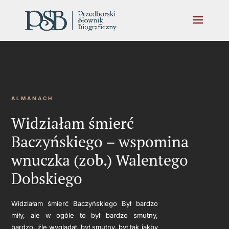
ALMANACH
Widziałam śmierć
Baczyńskiego – wspomina
wnuczka (zob.) Walentego
Dobskiego
Widziałam śmierć Baczyńskiego Był bardzo
miły, ale w ogóle to był bardzo smutny,
bardzo, źle wyglądał, był smutny, był tak jakby