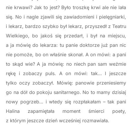
nie krwawi? Jak to jest? Było troszkę krwi ale nie lała
się. No i nagle zjawili się zawiadomieni i pielęgniarki,
i lekarz, bardzo szybko był lekarz, przyszedł z Teatru
Wielkiego, bo jakoś się przedarł, i był na miejscu,
a ja mówię do lekarza: tu panie doktorze już pan nic
nie pomoże, bo on właśnie skonał. A on mówi: a pani
to skąd wie? A ja mówię: no niech pan sam weźmie
rękę i zobaczy puls. A on mówi: tak… I jeszcze
tylko oczy zobaczył. Mówię: panowie przeniesiemy
go na dół do pokoju sanitarnego. No to mamy dzisiaj
nowy pogrzeb… i wtedy się rozpłakałam – tak pani
Halina zapamiętała moment śmierci poety,
z którym jeszcze dzień wcześniej rozmawiała.