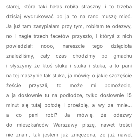
starej, która taki hałas robiła straszny, i to trzeba
dzisiaj wydrukować bo ja to na rano muszę mieć.
Ja już tam zasypiałam przy tym, robiłam te odezwy,
no i nagle trzech facetów przyszło, i któryś z nich
powiedział: nooo, nareszcie tego dzięcioła
znaleźliśmy, cały czas chodzimy po gmachu
i słyszymy że ktoś stuka i stuka i stuka, a to pani
na tej maszynie tak stuka, ja mówię: o jakie szczęście
żeście przyszli, to może mi pomożecie,
a ja dosłownie tu na podłodze, tylko dosłownie 15
minut się tutaj położę i prześpię, a wy za mnie…
a co pani robi? Ja mówię, że odezwy
do mieszkańców Warszawy piszę, nawet treści
nie znam, tak jestem już zmęczona, że już nawet