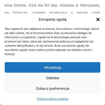
kina Ochota. Dziś ma 93 lata, mieszka w Warszawie,
na Ochocie, czasem przebywa u swojej córki
Zarządzaj zgodą
w Nicei, we Francji, odwiedza też swoją rodzinę
w Przedborzu. Mimo traumatycznych przeżyć jest
Aby zapewnić jak najlepsze wrażenia, korzystamy z technologii, takich
jak pliki cookie, do przechowywania i/lub uzyskiwania dostępu do
niezwykle pogodną osobą. Współpracuje z Muzeum
informacji o urządzeniu. Zgoda na te technologie pozwoli nam
przetwarzać dane, takie jak zachowanie podczas przeglądania lub
Powstania Warszawskiego, spotyka się z młodzieżą.
unikalne identyfikatory na tej stronie. Brak wyrażenia zgody lub
Ale do dziś nie posiada karty kombatanta i mieć
wycofanie zgody może niekorzystnie wpłynąć na niektóre cechy i
funkcje.
nie chce.
Akceptuję
– Teraz jeszcze nawet do mnie przewodniczący
mówi: pani zwariowała chyba do końca, dlaczego
Odmów
pani nie chce? Ja mówię: nie proszę pana, bo to jest
Zobacz preferencje
dla zasady, jeżeli Warszawiacy, którzy taką gehennę
przeżyli nie mają karty kombatanta, a ma taki ktoś,
Polityka plików cookies