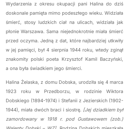
Wydarzenia z okresu okupacji pani Halina do dziś
doskonale pamięta mimo podeszłego wieku. Widziała
śmierć, stosy ludzkich ciał na ulicach, widziała jak
płonie Warszawa. Sama niejednokrotnie miała śmierć
przed oczyma. Jedną z dat, które najbardziej utkwiły
w jej pamięci, był 4 sierpnia 1944 roku, wtedy zginął
znakomity polski poeta Krzysztof Kamil Baczyński,
a ona była świadkiem jego śmierci.
Halina Żelaska, z domu Dobska, urodziła się 4 marca
1923 roku w Przedborzu, w rodzinie Wiktora
Dobskiego (1894-1974) i Stefanii z Jezierskich (1902-
1944), miała dwóch braci i siostrę.
[Jej dziadkiem był
zamordowany w 1918 r. pod Gustawowem (zob.)
Walenty Dobski – WZ].
Rodzina Dobskich mieszkała