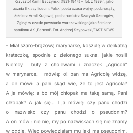
Krzysztof Kamil Baczynski (1921-1944) – fot. z 1939 r., jako
ucznia II klasy liceum. Polski poeta czasu wojny, podchorąży,
żołnierz Armii Krajowej, podharcmistrz Szarych Szeregów,
Zginął w czasie powstania warszawskiego jako żołnierz
batalionu AK „Parasol”. Fot. Andrzej Szypowski/EAST NEWS
– Miał szaro-brązową marynarkę, koszulę w delikatną
krateczkę, spodnie z zielonego sukna, jakie nosili
Niemcy i buty z cholewami i znaczek „Agricoli”
w marynarce. I mówię: o! pan ma Agricolę widzę,
a on mówi: a pani skąd wie, że to jest Agricola?
A ja mówię: a bo mój chłopak ma taką samą. Pani
chłopak? A jak się… I ja mówię: czy panu chodzi
o nazwisko czy panu chodzi o pseudonim?
A on mówi: nie nie, my po nazwiskach się nie znamy
w ogóle. Więc powiedziałam mu jaki ma pseudonim,