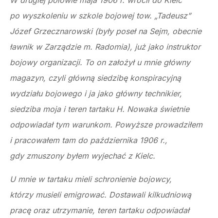
W drugiej połowie maja 1906 r. wrócił do Kielc
po wyszkoleniu w szkole bojowej tow. „Tadeusz”
Józef Grzecznarowski (były poseł na Sejm, obecnie
ławnik w Zarządzie m. Radomia), już jako instruktor
bojowy organizacji. To on założył u mnie główny
magazyn, czyli główną siedzibę konspiracyjną
wydziału bojowego i ja jako główny technikier,
siedziba moja i teren tartaku H. Nowaka świetnie
odpowiadał tym warunkom. Powyższe prowadziłem
i pracowałem tam do października 1906 r.,
gdy zmuszony byłem wyjechać z Kielc.
U mnie w tartaku mieli schronienie bojowcy,
którzy musieli emigrować. Dostawali kilkudniową
pracę oraz utrzymanie, teren tartaku odpowiadał