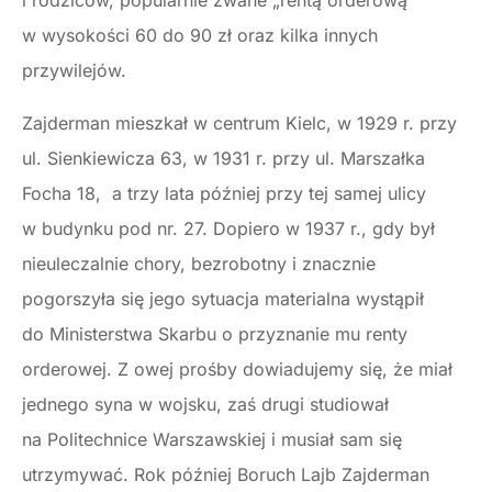
i rodziców, popularnie zwane „rentą orderową”
w wysokości 60 do 90 zł oraz kilka innych
przywilejów.
Zajderman mieszkał w centrum Kielc, w 1929 r. przy
ul. Sienkiewicza 63, w 1931 r. przy ul. Marszałka
Focha 18, a trzy lata później przy tej samej ulicy
w budynku pod nr. 27. Dopiero w 1937 r., gdy był
nieuleczalnie chory, bezrobotny i znacznie
pogorszyła się jego sytuacja materialna wystąpił
do Ministerstwa Skarbu o przyznanie mu renty
orderowej. Z owej prośby dowiadujemy się, że miał
jednego syna w wojsku, zaś drugi studiował
na Politechnice Warszawskiej i musiał sam się
utrzymywać. Rok później Boruch Lajb Zajderman