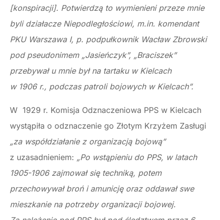
[konspiracji]. Potwierdzą to wymienieni przeze mnie
byli działacze Niepodległościowi, m.in. komendant
PKU Warszawa I, p. podpułkownik Wacław Zbrowski
pod pseudonimem „Jasieńczyk”, „Braciszek”
przebywał u mnie był na tartaku w Kielcach
w 1906 r., podczas patroli bojowych w Kielcach”.
W 1929 r. Komisja Odznaczeniowa PPS w Kielcach
wystąpiła o odznaczenie go Złotym Krzyżem Zasługi
„za współdziałanie z organizacją bojową”
z uzasadnieniem:
„Po wstąpieniu do PPS, w latach
1905-1906 zajmował się techniką, potem
przechowywał broń i amunicję oraz oddawał swe
mieszkanie na potrzeby organizacji bojowej.