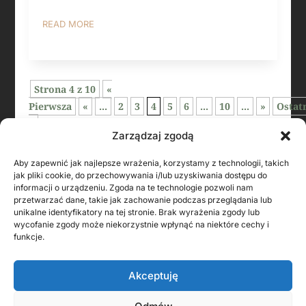
READ MORE
Strona 4 z 10
«
Pierwsza
«
...
2
3
4
5
6
...
10
...
»
Ostat
»
Zarządzaj zgodą
Aby zapewnić jak najlepsze wrażenia, korzystamy z technologii, takich
jak pliki cookie, do przechowywania i/lub uzyskiwania dostępu do
informacji o urządzeniu. Zgoda na te technologie pozwoli nam
przetwarzać dane, takie jak zachowanie podczas przeglądania lub
unikalne identyfikatory na tej stronie. Brak wyrażenia zgody lub
wycofanie zgody może niekorzystnie wpłynąć na niektóre cechy i
funkcje.
Akceptuję