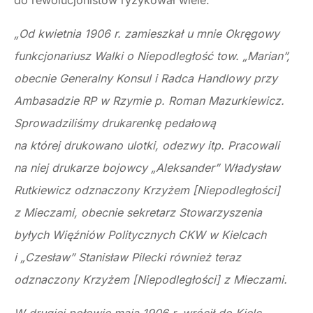
do rewolucjonistów ryzykował wiele.
„Od kwietnia 1906 r. zamieszkał u mnie Okręgowy
funkcjonariusz Walki o Niepodległość tow. „Marian”,
obecnie Generalny Konsul i Radca Handlowy przy
Ambasadzie RP w Rzymie p. Roman Mazurkiewicz.
Sprowadziliśmy drukarenkę pedałową
na której drukowano ulotki, odezwy itp. Pracowali
na niej drukarze bojowcy „Aleksander” Władysław
Rutkiewicz odznaczony Krzyżem [Niepodległości]
z Mieczami, obecnie sekretarz Stowarzyszenia
byłych Więźniów Politycznych CKW w Kielcach
i „Czesław” Stanisław Pilecki również teraz
odznaczony Krzyżem [Niepodległości] z Mieczami.