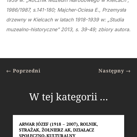
1939 w: „Rocznik Muzeum Narodowego w Kielcach”,
1986/1987, s.141-180; Majcher-Ociesa E., Przemysła
drzewny w Kielcach w latach 1918-1939 w: „Studia
muzealno-historyczne” 2013, s. 39-49; zbiory autora.
←
Poprzedni
Następny
→
W tej kategorii …
ARWAR JÓZEF (1918 – 2007), ROLNIK,
STRAŻAK, ŻOŁNIERZ AK, DZIAŁACZ
SPOŁECZNO-KULTURALNY