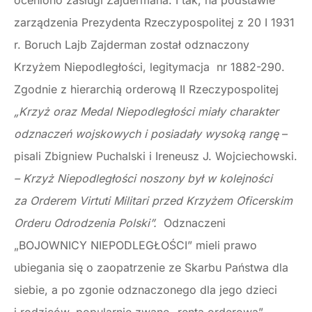
oceniono zasługi Zajdermana. I tak, na podstawie
zarządzenia Prezydenta Rzeczypospolitej z 20 I 1931
r. Boruch Lajb Zajderman został odznaczony
Krzyżem Niepodległości, legitymacja nr 1882-290.
Zgodnie z hierarchią orderową II Rzeczypospolitej
„Krzyż oraz Medal Niepodległości miały charakter
odznaczeń wojskowych i posiadały wysoką rangę
–
pisali Zbigniew Puchalski i Ireneusz J. Wojciechowski.
– Krzyż Niepodległości noszony był w kolejności
za Orderem Virtuti Militari przed Krzyżem Oficerskim
Orderu Odrodzenia Polski”.
Odznaczeni
„BOJOWNICY NIEPODLEGŁOŚCI” mieli prawo
ubiegania się o zaopatrzenie ze Skarbu Państwa dla
siebie, a po zgonie odznaczonego dla jego dzieci