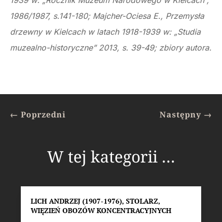
1939 w: „Rocznik Muzeum Narodowego w Kielcach”,
1986/1987, s.141-180; Majcher-Ociesa E., Przemysła
drzewny w Kielcach w latach 1918-1939 w: „Studia
muzealno-historyczne” 2013, s. 39-49; zbiory autora.
←
Poprzedni
Następny
→
W tej kategorii …
LICH ANDRZEJ (1907-1976), STOLARZ,
WIĘZIEŃ OBOZÓW KONCENTRACYJNYCH