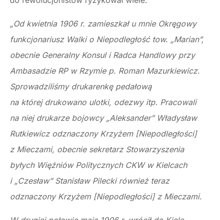
do rewolucjonistów ryzykował wiele.
„Od kwietnia 1906 r. zamieszkał u mnie Okręgowy
funkcjonariusz Walki o Niepodległość tow. „Marian”,
obecnie Generalny Konsul i Radca Handlowy przy
Ambasadzie RP w Rzymie p. Roman Mazurkiewicz.
Sprowadziliśmy drukarenkę pedałową
na której drukowano ulotki, odezwy itp. Pracowali
na niej drukarze bojowcy „Aleksander” Władysław
Rutkiewicz odznaczony Krzyżem [Niepodległości]
z Mieczami, obecnie sekretarz Stowarzyszenia
byłych Więźniów Politycznych CKW w Kielcach
i „Czesław” Stanisław Pilecki również teraz
odznaczony Krzyżem [Niepodległości] z Mieczami.