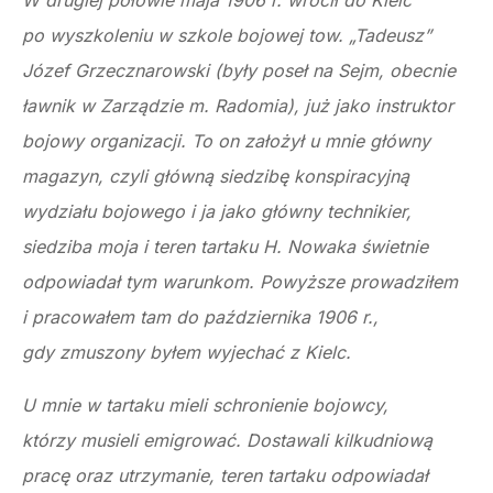
W drugiej połowie maja 1906 r. wrócił do Kielc
po wyszkoleniu w szkole bojowej tow. „Tadeusz”
Józef Grzecznarowski (były poseł na Sejm, obecnie
ławnik w Zarządzie m. Radomia), już jako instruktor
bojowy organizacji. To on założył u mnie główny
magazyn, czyli główną siedzibę konspiracyjną
wydziału bojowego i ja jako główny technikier,
siedziba moja i teren tartaku H. Nowaka świetnie
odpowiadał tym warunkom. Powyższe prowadziłem
i pracowałem tam do października 1906 r.,
gdy zmuszony byłem wyjechać z Kielc.
U mnie w tartaku mieli schronienie bojowcy,
którzy musieli emigrować. Dostawali kilkudniową
pracę oraz utrzymanie, teren tartaku odpowiadał