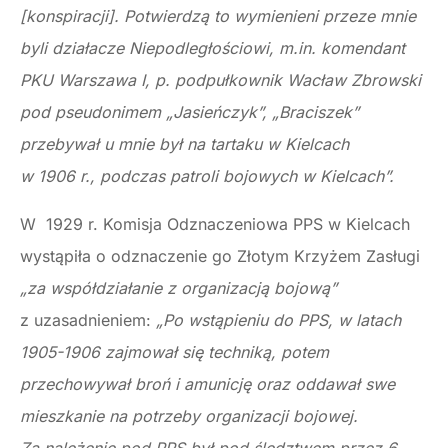
[konspiracji]. Potwierdzą to wymienieni przeze mnie
byli działacze Niepodległościowi, m.in. komendant
PKU Warszawa I, p. podpułkownik Wacław Zbrowski
pod pseudonimem „Jasieńczyk”, „Braciszek”
przebywał u mnie był na tartaku w Kielcach
w 1906 r., podczas patroli bojowych w Kielcach”.
W 1929 r. Komisja Odznaczeniowa PPS w Kielcach
wystąpiła o odznaczenie go Złotym Krzyżem Zasługi
„za współdziałanie z organizacją bojową”
z uzasadnieniem:
„Po wstąpieniu do PPS, w latach
1905-1906 zajmował się techniką, potem
przechowywał broń i amunicję oraz oddawał swe
mieszkanie na potrzeby organizacji bojowej.