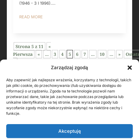
(1946 - 3 I 1996)....
READ MORE
Strona 5 z 11
«
Pierwsza
«
...
3
4
5
6
7
...
10
...
»
Ostat
»
Zarządzaj zgodą
Aby zapewnić jak najlepsze wrażenia, korzystamy z technologii, takich
jak pliki cookie, do przechowywania i/lub uzyskiwania dostępu do
informacji o urządzeniu. Zgoda na te technologie pozwoli nam
przetwarzać dane, takie jak zachowanie podczas przeglądania lub
unikalne identyfikatory na tej stronie. Brak wyrażenia zgody lub
wycofanie zgody może niekorzystnie wpłynąć na niektóre cechy i
funkcje.
Akceptuję