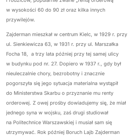
i rodziców, popularnie zwane „rentą orderową”
w wysokości 60 do 90 zł oraz kilka innych
przywilejów.
Zajderman mieszkał w centrum Kielc, w 1929 r. przy
ul. Sienkiewicza 63, w 1931 r. przy ul. Marszałka
Focha 18, a trzy lata później przy tej samej ulicy
w budynku pod nr. 27. Dopiero w 1937 r., gdy był
nieuleczalnie chory, bezrobotny i znacznie
pogorszyła się jego sytuacja materialna wystąpił
do Ministerstwa Skarbu o przyznanie mu renty
orderowej. Z owej prośby dowiadujemy się, że miał
jednego syna w wojsku, zaś drugi studiował
na Politechnice Warszawskiej i musiał sam się
utrzymywać. Rok później Boruch Lajb Zajderman