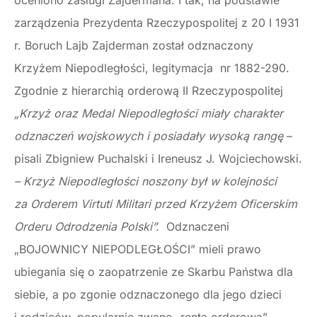
oceniono zasługi Zajdermana. I tak, na podstawie
zarządzenia Prezydenta Rzeczypospolitej z 20 I 1931
r. Boruch Lajb Zajderman został odznaczony
Krzyżem Niepodległości, legitymacja nr 1882-290.
Zgodnie z hierarchią orderową II Rzeczypospolitej
„Krzyż oraz Medal Niepodległości miały charakter
odznaczeń wojskowych i posiadały wysoką rangę
–
pisali Zbigniew Puchalski i Ireneusz J. Wojciechowski.
– Krzyż Niepodległości noszony był w kolejności
za Orderem Virtuti Militari przed Krzyżem Oficerskim
Orderu Odrodzenia Polski”.
Odznaczeni
„BOJOWNICY NIEPODLEGŁOŚCI” mieli prawo
ubiegania się o zaopatrzenie ze Skarbu Państwa dla
siebie, a po zgonie odznaczonego dla jego dzieci