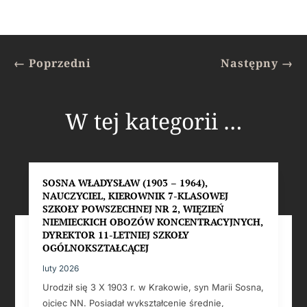
←
Poprzedni
Następny
→
W tej kategorii …
SOSNA WŁADYSŁAW (1903 – 1964),
NAUCZYCIEL, KIEROWNIK 7-KLASOWEJ
SZKOŁY POWSZECHNEJ NR 2, WIĘZIEŃ
NIEMIECKICH OBOZÓW KONCENTRACYJNYCH,
DYREKTOR 11-LETNIEJ SZKOŁY
OGÓLNOKSZTAŁCĄCEJ
luty 2026
Urodził się 3 X 1903 r. w Krakowie, syn Marii Sosna,
ojciec NN. Posiadał wykształcenie średnie,