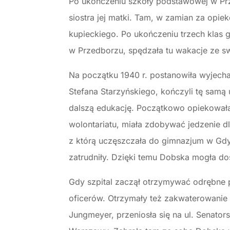
Po ukończeniu szkoły podstawowej w Prz
siostra jej matki. Tam, w zamian za opi
kupieckiego. Po ukończeniu trzech klas
w Przedborzu, spędzała tu wakacje ze sw
Na początku 1940 r. postanowiła wyjecha
Stefana Starzyńskiego, kończyli tę samą 
dalszą edukację. Początkowo opiekowała
wolontariatu, miała zdobywać jedzenie 
z którą uczęszczała do gimnazjum w Gdyn
zatrudniły. Dzięki temu Dobska mogła do
Gdy szpital zaczął otrzymywać odrębne 
oficerów. Otrzymały też zakwaterowanie
Jungmeyer, przeniosła się na ul. Senato