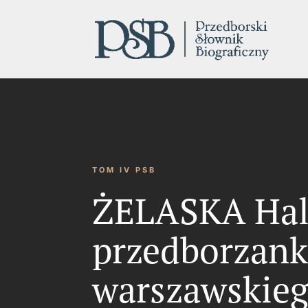
TOM IV PSB
ŻELASKA Hali
przedborzank
warszawskie