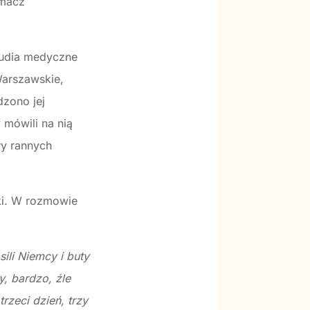
umacz
studia medyczne
Warszawskie,
dzono jej
 mówili na nią
ły rannych
ski. W rozmowie
ili Niemcy i buty
y, bardzo, źle
rzeci dzień, trzy