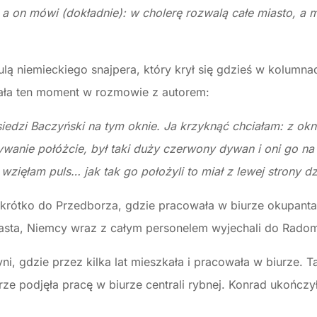
 a on mówi (dokładnie): w cholerę rozwalą całe miasto, a 
ulą niemieckiego snajpera, który krył się gdzieś w kolumna
ała ten moment w rozmowie z autorem:
 siedzi Baczyński na tym oknie. Ja krzyknąć chciałam: z okna
 dywanie połóżcie, był taki duży czerwony dywan i oni go n
 wzięłam puls… jak tak go położyli to miał z lewej strony dz
krótko do Przedborza, gdzie pracowała w biurze okupanta
iasta, Niemcy wraz z całym personelem wyjechali do Rado
 gdzie przez kilka lat mieszkała i pracowała w biurze. Ta
urze podjęła pracę w biurze centrali rybnej. Konrad ukończ