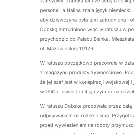
Warszawy. Zabrała tam ze sobą Dobską w 
personel, a Halina znała język niemieck
aby dziewczyna była tam zatrudniona i 
Dobską zatrudniono więc w ratuszu w pob
przychodzić do Pałacu Blanka. Mieszkała
ul. Mazowieckiej 11/126.
W ratuszu początkowo pracowała w dzia
z magazynu produkty żywnościowe. Pod
że jej szef jest w konspiracji wojskowej
w 1941 r. uświadomił ją czym grozi udział
W ratuszu Dobska pracowała przez całą w
odpisywaniem na różne pisma. Przygotowy
przed wywiezieniem na roboty przymusow