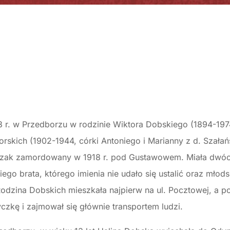
923 r. w Przedborzu w rodzinie Wiktora Dobskiego (1894-19
iorskich (1902-1944, córki Antoniego i Marianny z d. Szałańs
wozak zamordowany w 1918 r. pod Gustawowem. Miała dwóc
ego brata, którego imienia nie udało się ustalić oraz młodsz
 Rodzina Dobskich mieszkała najpierw na ul. Pocztowej, a 
yczkę i zajmował się głównie transportem ludzi.