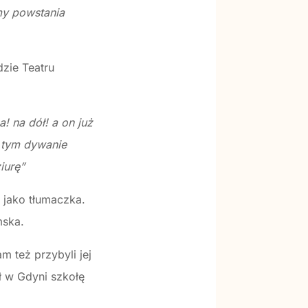
my powstania
dzie Teatru
! na dół! a on już
a tym dywanie
iurę”
 jako tłumaczka.
mska.
m też przybyli jej
ył w Gdyni szkołę