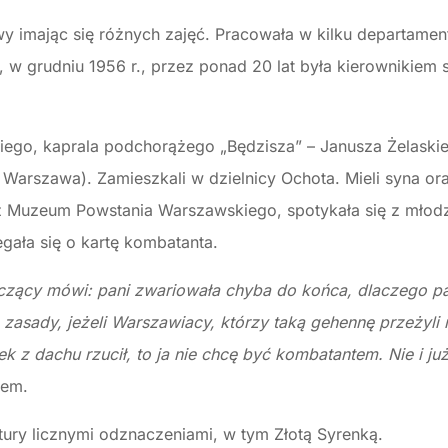
 imając się różnych zajęć. Pracowała w kilku departamen
i, w grudniu 1956 r., przez ponad 20 lat była kierownikiem 
ego, kaprala podchorążego „Będzisza” – Janusza Żelaski
05 Warszawa). Zamieszkali w dzielnicy Ochota. Mieli syna or
z Muzeum Powstania Warszawskiego, spotykała się z młod
gała się o kartę kombatanta.
czący mówi: pani zwariowała chyba do końca, dlaczego pa
 zasady, jeżeli Warszawiacy, którzy taką gehennę przeżyli 
k z dachu rzucił, to ja nie chcę być kombatantem. Nie i już.
rem.
tury licznymi odznaczeniami, w tym Złotą Syrenką.