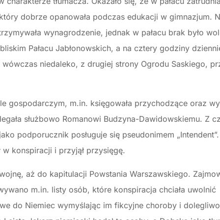
charakterze tłumacza. Okazało się, że w pałacu zatrudnia
i, który dobrze opanowała podczas edukacji w gimnazjum. N
otrzymywała wynagrodzenie, jednak w pałacu brak było wol
liskim Pałacu Jabłonowskich, a na cztery godziny dzienni
 wówczas niedaleko, z drugiej strony Ogrodu Saskiego, pr
le gospodarczym, m.in. księgowała przychodzące oraz 
legała służbowo Romanowi Budzyna-Dawidowskiemu. Z cz
 i jako podporucznik posługuje się pseudonimem „Intendent”
 w konspiracji i przyjął przysięgę.
ojnę, aż do kapitulacji Powstania Warszawskiego. Zajmow
wano m.in. listy osób, które konspiracja chciała uwolnić
e do Niemiec wymyślając im fikcyjne choroby i dolegliwoś