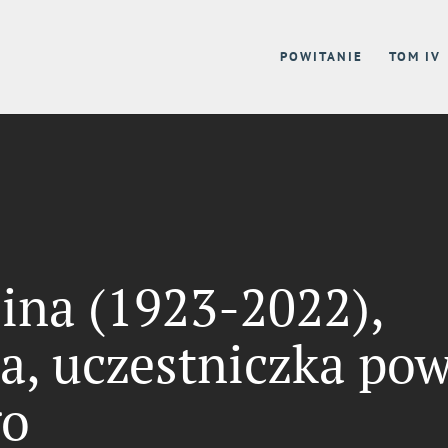
POWITANIE
TOM IV
na (1923-2022),
a, uczestniczka pow
go