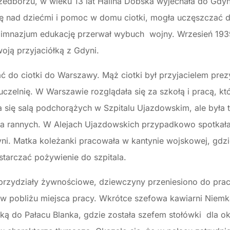
edborzu, w wieku 13 lat Halina Dobska wyjechała do Gdyn
ekę nad dziećmi i pomoc w domu ciotki, mogła uczęszczać
 gimnazjum edukację przerwał wybuch wojny. Wrzesień 1939
oją przyjaciółką z Gdyni.
ć do ciotki do Warszawy. Mąż ciotki był przyjacielem prez
uczelnię. W Warszawie rozglądała się za szkołą i pracą, kt
 się salą podchorążych w Szpitalu Ujazdowskim, ale była 
dla rannych. W Alejach Ujazdowskich przypadkowo spotkał
i. Matka koleżanki pracowała w kantynie wojskowej, gdzi
starczać pożywienie do szpitala.
przydziały żywnościowe, dziewczyny przeniesiono do prac
 w pobliżu miejsca pracy. Wkrótce szefowa kawiarni Niem
rską do Pałacu Blanka, gdzie została szefem stołówki dla 