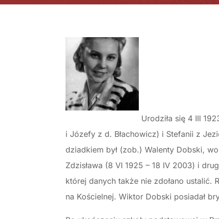
Urodziła się 4 III 1
i Józefy z d. Błachowicz) i Stefanii z Jez
dziadkiem był (zob.) Walenty Dobski, 
Zdzisława (8 VI 1925 – 18 IV 2003) i drugi
której danych także nie zdołano ustalić.
na Kościelnej. Wiktor Dobski posiadał br