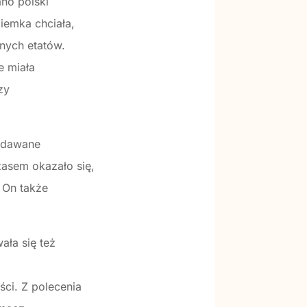
no polski
iemka chciała,
nych etatów.
e miała
zy
wydawane
asem okazało się,
. On także
ała się też
ci. Z polecenia