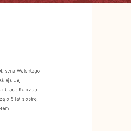
74, syna Walentego
kiej). Jej
h braci: Konrada
ą o 5 lat siostrę,
potem