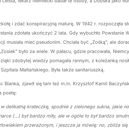
Leista, lekarz niemiecki badał te osoby, a Dobska jako tł
zkołę i zdać konspiracyjną maturę. W 1942 r. rozpoczęła 
stania zdołała ukończyć 2 lata. Gdy wybuchło Powstanie 
acji musiała mieć pseudonim. Chciała być „Zośką”, ale dora
osiek” było za wiele. W pałacu, gdzie pracowała, Niemcy
 Dzięki zdobytej wiedzy pomagała rannym, z koleżanką nosi
zpitala Maltańskiego. Była także sanitariuszką.
ac Blanka, zjawił się tam też m.in. Krzysztof Kamil Baczyń
a poetę:
 delikatną krateczkę, spodnie z zielonego sukna, jakie nos
arce (…) był bardzo miły, ale w ogóle to był bardzo smutn
złowiekiem przerażonym, i jeszcze ja mówię: no, zbliża się t