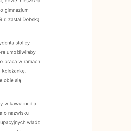
i, gdzie mieszkała
 do gimnazjum
 r. zastał Dobską
ydenta stolicy
óra umożliwiłaby
to praca w ramach
a koleżankę,
e obie się
y w kawiarni dla
ka o nazwisku
okupacyjnych władz