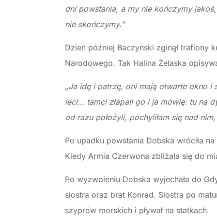
dni powstania, a my nie kończymy jakoś,
nie skończymy.”
Dzień później Baczyński zginął trafiony k
Narodowego. Tak Halina Żelaska opisyw
„Ja idę i patrzę, oni mają otwarte okno i
leci… tamci złapali go i ja mówię: tu na
od razu położyli, pochyliłam się nad nim,
Po upadku powstania Dobska wróciła na 
Kiedy Armia Czerwona zbliżała się do m
Po wyzwoleniu Dobska wyjechała do Gdyni,
siostra oraz brat Konrad. Siostra po mat
szyprów morskich i pływał na statkach.