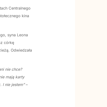
tach Centralnego
stołecznego kina
ego, syna Leona
az córkę
zieżą. Odwiedzała
ni nie chce?
nie mają karty
 I nie jestem”
–