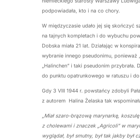
niemieckiego starosty Warszawy Ludwiga 
podpowiadała, kto i na co chory.
W międzyczasie udało jej się skończyć s
na tajnych kompletach i do wybuchu pow
Dobska miała 21 lat. Działając w konspir
wybranie innego pseudonimu, ponieważ „Z
„Halinchen” i taki pseudonim przybrała.
do punktu opatrunkowego w ratuszu i do S
Gdy 3 VIII 1944 r. powstańcy zdobyli Pał
z autorem Halina Żelaska tak wspominał
„Miał szaro-brązową marynarkę, koszulę w
z cholewami i znaczek „Agricoli” w maryn
wyglądał, był smutny, był tak jakby był c